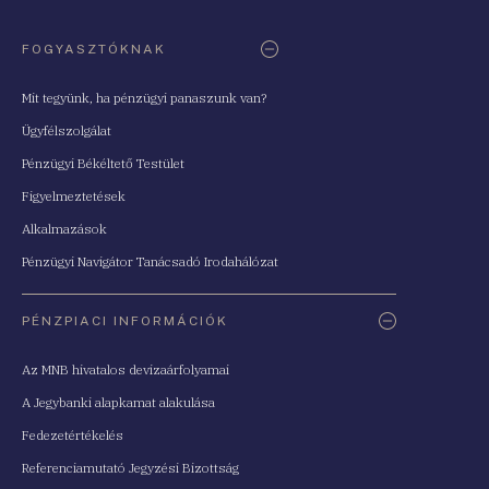
FOGYASZTÓKNAK
Mit tegyünk, ha pénzügyi panaszunk van?
Ügyfélszolgálat
Pénzügyi Békéltető Testület
Figyelmeztetések
Alkalmazások
Pénzügyi Navigátor Tanácsadó Irodahálózat
PÉNZPIACI INFORMÁCIÓK
Az MNB hivatalos devizaárfolyamai
A Jegybanki alapkamat alakulása
Fedezetértékelés
Referenciamutató Jegyzési Bizottság