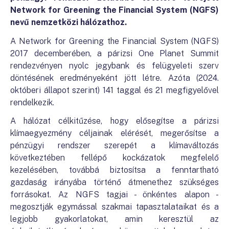
Network for Greening the Financial System (NGFS)
nevű nemzetközi hálózathoz.
A Network for Greening the Financial System (NGFS)
2017 decemberében, a párizsi One Planet Summit
rendezvényen nyolc jegybank és felügyeleti szerv
döntésének eredményeként jött létre. Azóta (2024.
októberi állapot szerint) 141 taggal és 21 megfigyelővel
rendelkezik.
A hálózat célkitűzése, hogy elősegítse a párizsi
klímaegyezmény céljainak elérését, megerősítse a
pénzügyi rendszer szerepét a klímaváltozás
következtében fellépő kockázatok megfelelő
kezelésében, továbbá biztosítsa a fenntartható
gazdaság irányába történő átmenethez szükséges
forrásokat. Az NGFS tagjai - önkéntes alapon -
megosztják egymással szakmai tapasztalataikat és a
legjobb gyakorlatokat, amin keresztül az