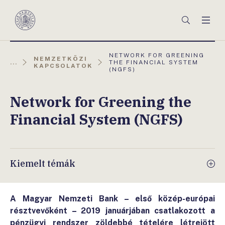
Főmenü
Keresés
Men
Magyar
Nemzeti
Bank
AKTUÁLIS
NETWORK FOR GREENING
NEMZETKÖZI
OLDAL:
...
THE FINANCIAL SYSTEM
KAPCSOLATOK
(NGFS)
Network for Greening the
Financial System (NGFS)
Kiemelt témák
A Magyar Nemzeti Bank – első közép-európai
résztvevőként – 2019 januárjában csatlakozott a
pénzügyi rendszer zöldebbé tételére létrejött