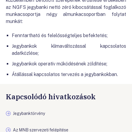
küzdelemben betöltött szerepének erősítése érdekében
az NGFS jegybanki nettó zéró kibocsátással foglalkozó
munkacsoportja négy almunkacsoportban folytat
munkát:
Fenntartható és felelősségteljes befektetés;
Jegybankok klímaváltozással kapcsolatos
adatközlése;
Jegybankok operatív működésének zöldítése;
Átállással kapcsolatos tervezés a jegybankokban.
Kapcsolódó hivatkozások
Jegybanktörvény
Az MNB szervezeti felépítése