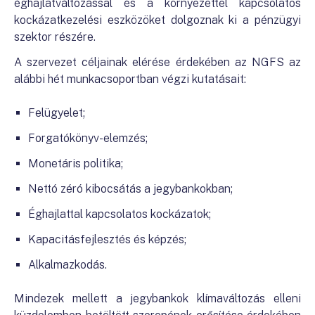
éghajlatváltozással és a környezettel kapcsolatos
kockázatkezelési eszközöket dolgoznak ki a pénzügyi
szektor részére.
A szervezet céljainak elérése érdekében az NGFS az
alábbi hét munkacsoportban végzi kutatásait:
Felügyelet;
Forgatókönyv-elemzés;
Monetáris politika;
Nettó zéró kibocsátás a jegybankokban;
Éghajlattal kapcsolatos kockázatok;
Kapacitásfejlesztés és képzés;
Alkalmazkodás.
Mindezek mellett a jegybankok klímaváltozás elleni