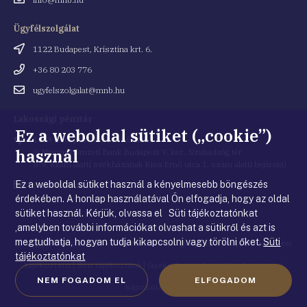
cím
Ügyfélszolgálat
Cím
1122 Budapest, Krisztina krt. 6.
Telefonszám
+36 80 203 776
Email
ugyfelszolgalat@mnb.hu
cím
Lakossági pénztár
Ez a weboldal sütiket („cookie”)
Cím
1054 Budapest, Kiss Ernő utca 1.
használ
(a Magyar Nemzeti Bank Budapest V. ker., Szabadság tér
8-9. szám alatti székházának Kiss Ernő utca 1. szám alatti bejárata)
Ez a weboldal sütiket használ a kényelmesebb böngészés
Email
penztar@mnb.hu
cím
érdekében. A honlap használatával Ön elfogadja, hogy az oldal
sütiket használ. Kérjük, olvassa el Süti tájékoztatónkat
,amelyben további információkat olvashat a sütikről és azt is
megtudhatja, hogyan tudja kikapcsolni vagy törölni őket.
Süti
© Magyar Nemzeti Bank
|
Impresszum
|
Jogi nyilatkozat
|
Adatkezelési
tájékoztatónkat
tájékoztató
|
Süti tájékoztató
|
Gyakorlati tudnivalók a honlappal
NEM FOGADOM EL
ELFOGADOM
kapcsolatban