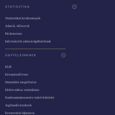
STATISZTIKA
Statisztikai közlemények
Adatok, idősorok
Módszertan
Információk adatszolgáltatóknak
ÜGYFELEINKNEK
KLIR
Készpénzfórum
Hamisítás megelőzése
Elektronikus számlázás
Bankszámlavezetés üzleti feltételei
Jegybanki tenderek
Beszerzési eljárások