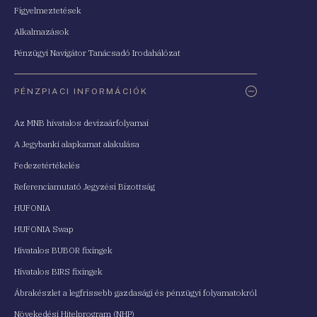
Figyelmeztetések
Alkalmazások
Pénzügyi Navigátor Tanácsadó Irodahálózat
PÉNZPIACI INFORMÁCIÓK
Az MNB hivatalos devizaárfolyamai
A Jegybanki alapkamat alakulása
Fedezetértékelés
Referenciamutató Jegyzési Bizottság
HUFONIA
HUFONIA Swap
Hivatalos BUBOR fixingek
Hivatalos BIRS fixingek
Ábrakészlet a legfrissebb gazdasági és pénzügyi folyamatokról
Növekedési Hitelprogram (NHP)