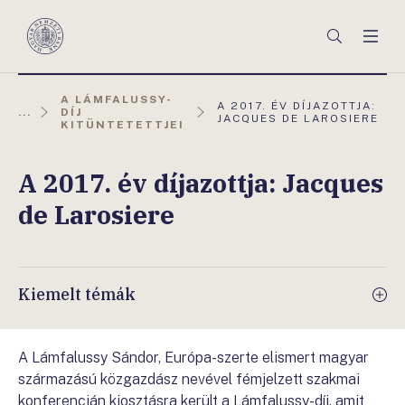
Főmenü
Keresés
Men
Magyar
Nemzeti
Bank
A LÁMFALUSSY-
AKTUÁLIS
A 2017. ÉV DÍJAZOTTJA:
...
DÍJ
OLDAL:
JACQUES DE LAROSIERE
KITÜNTETETTJEI
A 2017. év díjazottja: Jacques
de Larosiere
Kiemelt témák
A Lámfalussy Sándor, Európa-szerte elismert magyar
származású közgazdász nevével fémjelzett szakmai
konferencián kiosztásra került a Lámfalussy-díj, amit