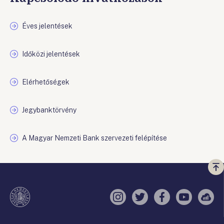
Éves jelentések
Időközi jelentések
Elérhetőségek
Jegybanktörvény
A Magyar Nemzeti Bank szervezeti felépítése
Vi
a
te
Instagram
Twitter
Facebook
YouTube
Sell