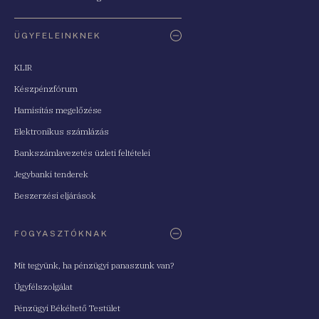
ÜGYFELEINKNEK
KLIR
Készpénzfórum
Hamisítás megelőzése
Elektronikus számlázás
Bankszámlavezetés üzleti feltételei
Jegybanki tenderek
Beszerzési eljárások
FOGYASZTÓKNAK
Mit tegyünk, ha pénzügyi panaszunk van?
Ügyfélszolgálat
Pénzügyi Békéltető Testület