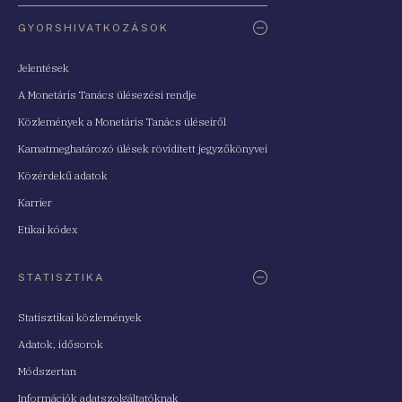
Oldaltérkép
GYORSHIVATKOZÁSOK
Jelentések
A Monetáris Tanács ülésezési rendje
Közlemények a Monetáris Tanács üléseiről
Kamatmeghatározó ülések rövidített jegyzőkönyvei
Közérdekű adatok
Karrier
Etikai kódex
STATISZTIKA
Statisztikai közlemények
Adatok, idősorok
Módszertan
Információk adatszolgáltatóknak