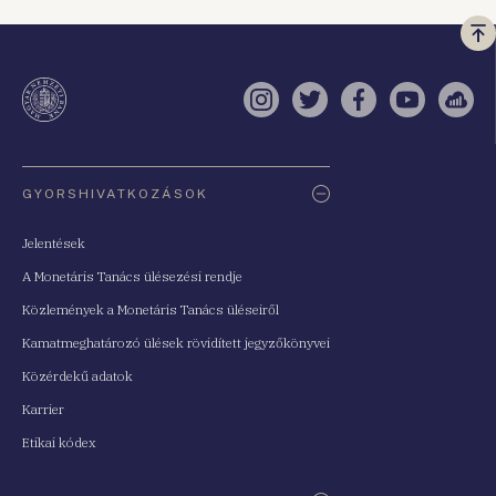
Vi
a
te
Instagram
Twitter
Facebook
YouTube
Sell
Oldaltérkép
GYORSHIVATKOZÁSOK
Jelentések
A Monetáris Tanács ülésezési rendje
Közlemények a Monetáris Tanács üléseiről
Kamatmeghatározó ülések rövidített jegyzőkönyvei
Közérdekű adatok
Karrier
Etikai kódex