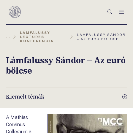
Főmenü
Keresés
Men
Magyar
Nemzeti
Bank
LÁMFALUSSY
AKTUÁLIS
LÁMFALUSSY SÁNDOR
...
LECTURES
OLDAL:
– AZ EURÓ BÖLCSE
KONFERENCIA
Lámfalussy Sándor – Az euró
bölcse
Kiemelt témák
A Mathias
Corvinus
Collegium a