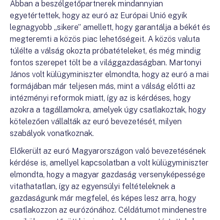
Abban a beszélgetőpartnerek mindannyian
egyetértettek, hogy az euró az Európai Unió egyik
legnagyobb „sikere” amellett, hogy garantálja a békét és
megteremti a közös piac lehetőségeit. A közös valuta
túlélte a válság okozta próbatételeket, és még mindig
fontos szerepet tölt be a világgazdaságban. Martonyi
János volt külügyminiszter elmondta, hogy az euró a mai
formájában már teljesen más, mint a válság előtti az
intézményi reformok miatt, így az is kérdéses, hogy
azokra a tagállamokra, amelyek úgy csatlakoztak, hogy
kötelezően vállalták az euró bevezetését, milyen
szabályok vonatkoznak.
Előkerült az euró Magyarországon való bevezetésének
kérdése is, amellyel kapcsolatban a volt külügyminiszter
elmondta, hogy a magyar gazdaság versenyképessége
vitathatatlan, így az egyensúlyi feltételeknek a
gazdaságunk már megfelel, és képes lesz arra, hogy
csatlakozzon az eurózónához. Céldátumot mindenestre