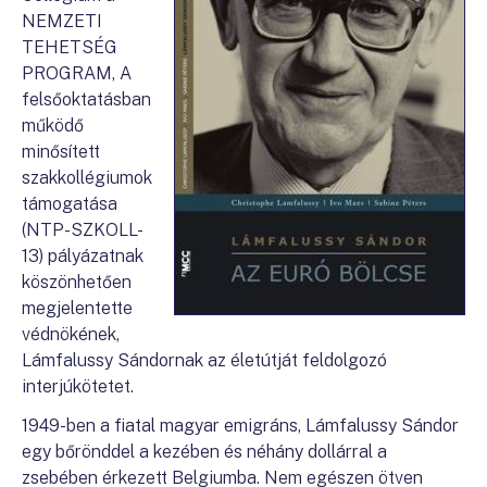
NEMZETI
TEHETSÉG
PROGRAM, A
felsőoktatásban
működő
minősített
szakkollégiumok
támogatása
(NTP-SZKOLL-
13) pályázatnak
köszönhetően
megjelentette
védnökének,
Lámfalussy Sándornak az életútját feldolgozó
interjúkötetet.
1949-ben a fiatal magyar emigráns, Lámfalussy Sándor
egy bőrönddel a kezében és néhány dollárral a
zsebében érkezett Belgiumba. Nem egészen ötven