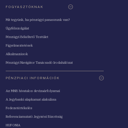
FOGYASZTÓKNAK
Mit tegyünk, ha pénzügyi panaszunk van?
Ügyfélszolgálat
Pénzügyi Békéltető Testület
Figyelmeztetések
Alkalmazások
Pénzügyi Navigátor Tanácsadó Irodahálózat
PÉNZPIACI INFORMÁCIÓK
Az MNB hivatalos devizaárfolyamai
A Jegybanki alapkamat alakulása
Fedezetértékelés
Referenciamutató Jegyzési Bizottság
HUFONIA