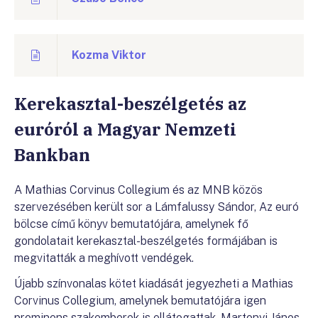
Kozma Viktor
Kerekasztal-beszélgetés az
euróról a Magyar Nemzeti
Bankban
A Mathias Corvinus Collegium és az MNB közös
szervezésében került sor a Lámfalussy Sándor, Az euró
bölcse című könyv bemutatójára, amelynek fő
gondolatait kerekasztal-beszélgetés formájában is
megvitatták a meghívott vendégek.
Újabb színvonalas kötet kiadását jegyezheti a Mathias
Corvinus Collegium, amelynek bemutatójára igen
prominens szakemberek is ellátogattak. Martonyi János,