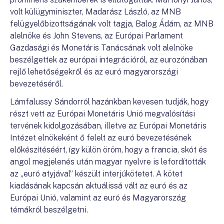
volt külügyminiszter, Madarász László, az MNB
felügyelőbizottságának volt tagja, Balog Ádám, az MNB
alelnöke és John Stevens, az Európai Parlament
Gazdasági és Monetáris Tanácsának volt alelnöke
beszélgettek az európai integrációról, az eurozónában
rejlő lehetőségekről és az euró magyarországi
bevezetéséről.
Lámfalussy Sándorról hazánkban kevesen tudják, hogy
részt vett az Európai Monetáris Unió megvalósítási
tervének kidolgozásában, illetve az Európai Monetáris
Intézet elnökeként ő felelt az euró bevezetésének
előkészítéséért, így külön öröm, hogy a francia, skót és
angol megjelenés után magyar nyelvre is lefordították
az „euró atyjával” készült interjúkötetet. A kötet
kiadásának kapcsán aktuálissá vált az euró és az
Európai Unió, valamint az euró és Magyarország
témákról beszélgetni.