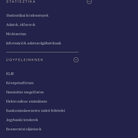
STATISZTIKA
Statisztikai közlemények
Adatok, idősorok
Módszertan
Információk adatszolgáltatóknak
ÜGYFELEINKNEK
KLIR
Készpénzfórum
Hamisítás megelőzése
Elektronikus számlázás
Bankszámlavezetés üzleti feltételei
Jegybanki tenderek
Beszerzési eljárások