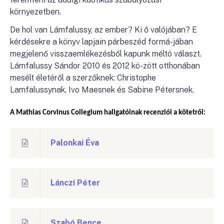
környezetben.
De hol van Lámfalussy, az ember? Ki ő valójában? E
kérdésekre a könyv lapjain párbeszéd formá-jában
megjelenő visszaemlékezésből kapunk méltó választ.
Lámfalussy Sándor 2010 és 2012 kö-zött otthonában
mesélt életéről a szerzőknek: Christophe
Lamfalussynak, Ivo Maesnek és Sabine Pétersnek.
A Mathias Corvinus Collegium hallgatóinak recenziói a kötetről:
Palonkai Éva
Lánczi Péter
Szabó Bence