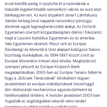
évvel később pedig ő nyújtotta át a nyomdának a
második legjelentősebb nemzetközi valuta, az euró első
bankjegyterveit. Az euró atyjaként ismert Lámfalussy
Sándor kétség kívül napjaink nemzetközi pénzügyi
életének egyik legmeghatározóbb alakja. Az Oxfordi
Egyetemen szerzett közgazdaságtani doktori fokozatot,
majd a Leuveni Katolikus Egyetemen és az amerikai
Yale Egyetemen oktatott. Részt vett az Európai
Gazdasági és Monetáris Unió alapjait kidolgozó Delors-
bizottság munkájában, és 1994-1997 között ő lett az
Európai Monetáris Intézet első elnöke. Meghatározó
szerepet játszott az Európai Központi Bank
megalapításában. 2000-ben az Európai Tanács felkérte,
hogy a „Bölcsek Tanácsának” elnökeként tegyen
javaslatokat az európai szabályozással összefüggő
dön-téshozatali mechanizmus egyszerűsítésére és
hatékonyabbá tételére. A testület javaslatait 2003-ban
fogadták el, segítségükkel sikerült némi rendet
teremteni az addigi kaotikus szabályozási