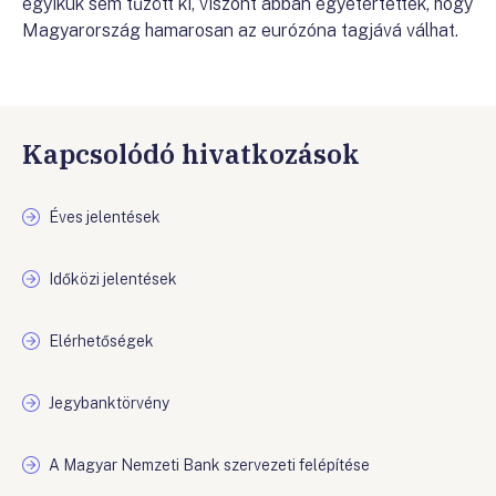
egyikük sem tűzött ki, viszont abban egyetértettek, hogy
Magyarország hamarosan az eurózóna tagjává válhat.
Kapcsolódó hivatkozások
Éves jelentések
Időközi jelentések
Elérhetőségek
Jegybanktörvény
A Magyar Nemzeti Bank szervezeti felépítése