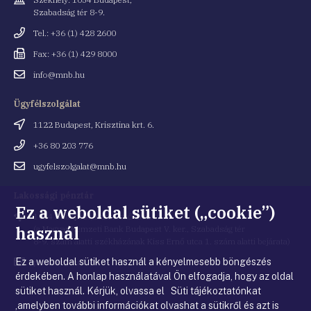
Szabadság tér 8-9.
Telefonszám
Tel.: +36 (1) 428 2600
Fax
Fax: +36 (1) 429 8000
Email
info@mnb.hu
cím
Ügyfélszolgálat
Cím
1122 Budapest, Krisztina krt. 6.
Telefonszám
+36 80 203 776
Email
ugyfelszolgalat@mnb.hu
cím
Lakossági pénztár
Ez a weboldal sütiket („cookie”)
Cím
1054 Budapest, Kiss Ernő utca 1.
használ
(a Magyar Nemzeti Bank Budapest V. ker., Szabadság tér
8-9. szám alatti székházának Kiss Ernő utca 1. szám alatti bejárata)
Ez a weboldal sütiket használ a kényelmesebb böngészés
Email
penztar@mnb.hu
cím
érdekében. A honlap használatával Ön elfogadja, hogy az oldal
sütiket használ. Kérjük, olvassa el Süti tájékoztatónkat
,amelyben további információkat olvashat a sütikről és azt is