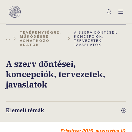
Főmenü
Keresés
Men
Magyar
Nemzeti
Bank
AKTUÁLIS
TEVÉKENYSÉGRE,
A SZERV DÖNTÉSEI,
OLDAL:
MŰKÖDÉSRE
KONCEPCIÓK,
...
VONATKOZÓ
TERVEZETEK,
ADATOK
JAVASLATOK
A szerv döntései,
koncepciók, tervezetek,
javaslatok
Kiemelt témák
Frissítve: 2015. augusztus 10.