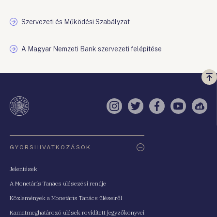
Szervezeti és Működési Szabályzat
A Magyar Nemzeti Bank szervezeti felépítése
Vi
a
te
Instagram
Twitter
Facebook
YouTube
Sell
Oldaltérkép
GYORSHIVATKOZÁSOK
Jelentések
A Monetáris Tanács ülésezési rendje
Közlemények a Monetáris Tanács üléseiről
Kamatmeghatározó ülések rövidített jegyzőkönyvei