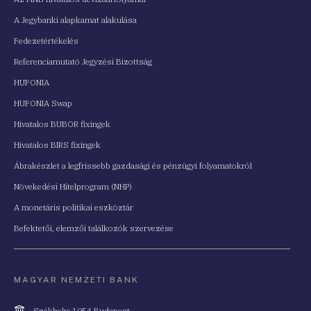
A Jegybanki alapkamat alakulása
Fedezetértékelés
Referenciamutató Jegyzési Bizottság
HUFONIA
HUFONIA Swap
Hivatalos BUBOR fixingek
Hivatalos BIRS fixingek
Ábrakészlet a legfrissebb gazdasági és pénzügyi folyamatokról
Növekedési Hitelprogram (NHP)
A monetáris politikai eszköztár
Befektetői, elemzői találkozók szervezése
MAGYAR NEMZETI BANK
Cím
Székhely: 1054 Budapest,