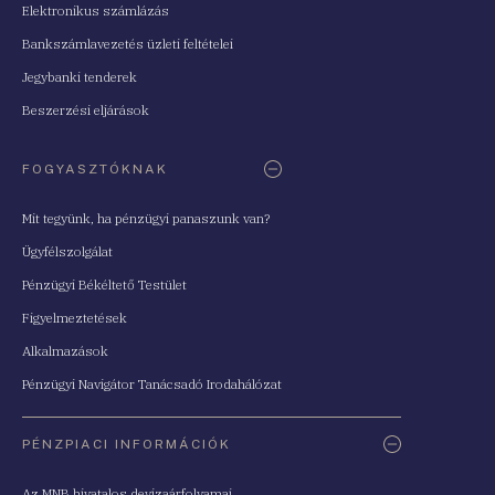
Elektronikus számlázás
Bankszámlavezetés üzleti feltételei
Jegybanki tenderek
Beszerzési eljárások
FOGYASZTÓKNAK
Mit tegyünk, ha pénzügyi panaszunk van?
Ügyfélszolgálat
Pénzügyi Békéltető Testület
Figyelmeztetések
Alkalmazások
Pénzügyi Navigátor Tanácsadó Irodahálózat
PÉNZPIACI INFORMÁCIÓK
Az MNB hivatalos devizaárfolyamai