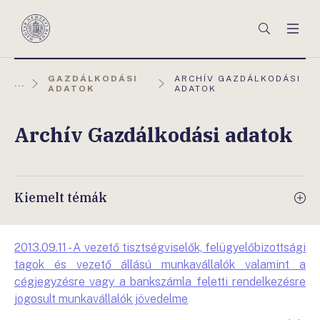
Főmenü
Keresés
Men
Magyar
Nemzeti
Bank
AKTUÁLIS
GAZDÁLKODÁSI
ARCHÍV GAZDÁLKODÁSI
...
OLDAL:
ADATOK
ADATOK
Archív Gazdálkodási adatok
Kiemelt témák
2013.09.11 - A vezető tisztségviselők, felügyelőbizottsági
tagok és vezető állású munkavállalók valamint a
cégjegyzésre vagy a bankszámla feletti rendelkezésre
jogosult munkavállalók jövedelme