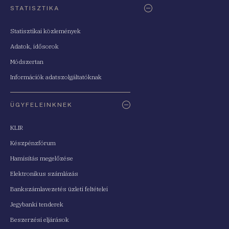
STATISZTIKA
Statisztikai közlemények
Adatok, idősorok
Módszertan
Információk adatszolgáltatóknak
ÜGYFELEINKNEK
KLIR
Készpénzfórum
Hamisítás megelőzése
Elektronikus számlázás
Bankszámlavezetés üzleti feltételei
Jegybanki tenderek
Beszerzési eljárások