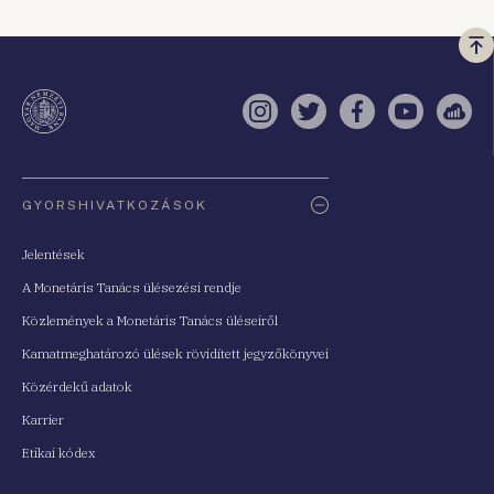
Vi
a
te
Instagram
Twitter
Facebook
YouTube
Sell
Oldaltérkép
GYORSHIVATKOZÁSOK
Jelentések
A Monetáris Tanács ülésezési rendje
Közlemények a Monetáris Tanács üléseiről
Kamatmeghatározó ülések rövidített jegyzőkönyvei
Közérdekű adatok
Karrier
Etikai kódex