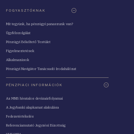
FOGYASZTÓKNAK
Mit tegyünk, ha pénzügyi panaszunk van?
Ügyfélszolgálat
Pénzügyi Békéltető Testület
Figyelmeztetések
Alkalmazások
Pénzügyi Navigátor Tanácsadó Irodahálózat
PÉNZPIACI INFORMÁCIÓK
Az MNB hivatalos devizaárfolyamai
A Jegybanki alapkamat alakulása
Fedezetértékelés
Referenciamutató Jegyzési Bizottság