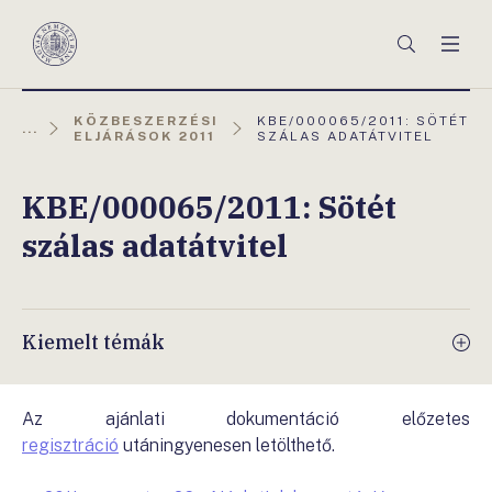
Főmenü
Keresés
Men
Magyar
Nemzeti
Bank
AKTUÁLIS
KÖZBESZERZÉSI
KBE/000065/2011: SÖTÉT
...
OLDAL:
ELJÁRÁSOK 2011
SZÁLAS ADATÁTVITEL
KBE/000065/2011: Sötét
szálas adatátvitel
Kiemelt témák
Az ajánlati dokumentáció előzetes
regisztráció
után
ingyenesen letölthető.