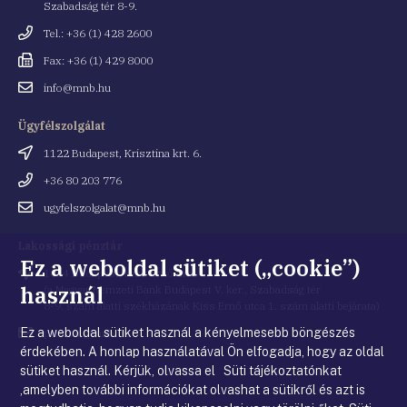
Szabadság tér 8-9.
Telefonszám
Tel.: +36 (1) 428 2600
Fax
Fax: +36 (1) 429 8000
Email
info@mnb.hu
cím
Ügyfélszolgálat
Cím
1122 Budapest, Krisztina krt. 6.
Telefonszám
+36 80 203 776
Email
ugyfelszolgalat@mnb.hu
cím
Lakossági pénztár
Ez a weboldal sütiket („cookie”)
Cím
1054 Budapest, Kiss Ernő utca 1.
használ
(a Magyar Nemzeti Bank Budapest V. ker., Szabadság tér
8-9. szám alatti székházának Kiss Ernő utca 1. szám alatti bejárata)
Ez a weboldal sütiket használ a kényelmesebb böngészés
Email
penztar@mnb.hu
cím
érdekében. A honlap használatával Ön elfogadja, hogy az oldal
sütiket használ. Kérjük, olvassa el Süti tájékoztatónkat
,amelyben további információkat olvashat a sütikről és azt is