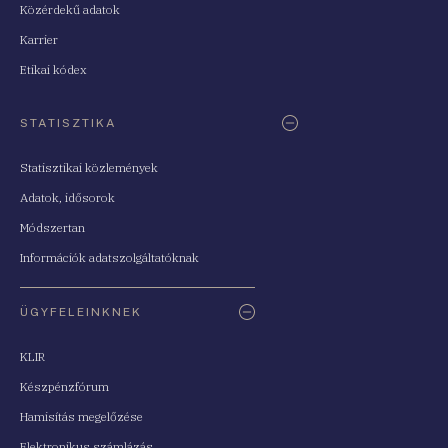
Közérdekű adatok
Karrier
Etikai kódex
STATISZTIKA
Statisztikai közlemények
Adatok, idősorok
Módszertan
Információk adatszolgáltatóknak
ÜGYFELEINKNEK
KLIR
Készpénzfórum
Hamisítás megelőzése
Elektronikus számlázás