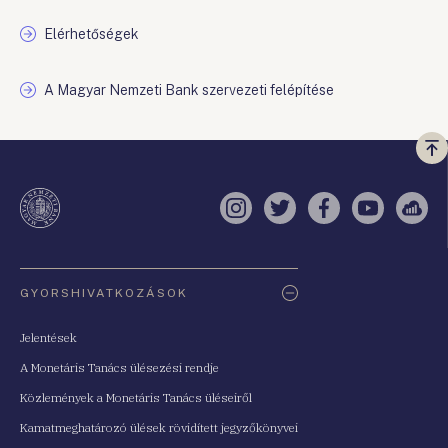
Elérhetőségek
A Magyar Nemzeti Bank szervezeti felépítése
Vi
a
te
Instagram
Twitter
Facebook
YouTube
Sell
Oldaltérkép
GYORSHIVATKOZÁSOK
Jelentések
A Monetáris Tanács ülésezési rendje
Közlemények a Monetáris Tanács üléseiről
Kamatmeghatározó ülések rövidített jegyzőkönyvei