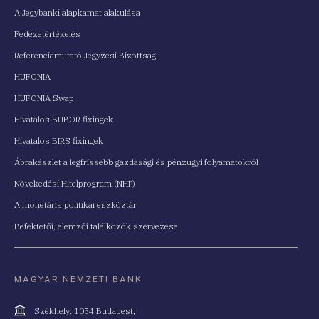
A Jegybanki alapkamat alakulása
Fedezetértékelés
Referenciamutató Jegyzési Bizottság
HUFONIA
HUFONIA Swap
Hivatalos BUBOR fixingek
Hivatalos BIRS fixingek
Ábrakészlet a legfrissebb gazdasági és pénzügyi folyamatokról
Növekedési Hitelprogram (NHP)
A monetáris politikai eszköztár
Befektetői, elemzői találkozók szervezése
MAGYAR NEMZETI BANK
Cím
Székhely: 1054 Budapest,