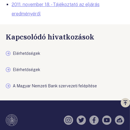
2011. november 18. - Tájékoztató az eljárás
eredményéről
Kapcsolódó hivatkozások
Elérhetőségek
Elérhetőségek
A Magyar Nemzeti Bank szervezeti felépítése
Vi
a
te
Instagram
Twitter
Facebook
YouTube
Sell