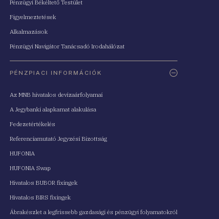
Pénzügyi Békéltető Testület
Figyelmeztetések
Alkalmazások
Pénzügyi Navigátor Tanácsadó Irodahálózat
PÉNZPIACI INFORMÁCIÓK
Az MNB hivatalos devizaárfolyamai
A Jegybanki alapkamat alakulása
Fedezetértékelés
Referenciamutató Jegyzési Bizottság
HUFONIA
HUFONIA Swap
Hivatalos BUBOR fixingek
Hivatalos BIRS fixingek
Ábrakészlet a legfrissebb gazdasági és pénzügyi folyamatokról