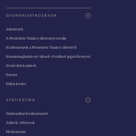
Oldaltérkép
GYORSHIVATKOZÁSOK
Jelentések
A Monetáris Tanács ülésezési rendje
Közlemények a Monetáris Tanács üléseiről
Kamatmeghatározó ülések rövidített jegyzőkönyvei
Közérdekű adatok
Karrier
Etikai kódex
STATISZTIKA
Statisztikai közlemények
Adatok, idősorok
Módszertan