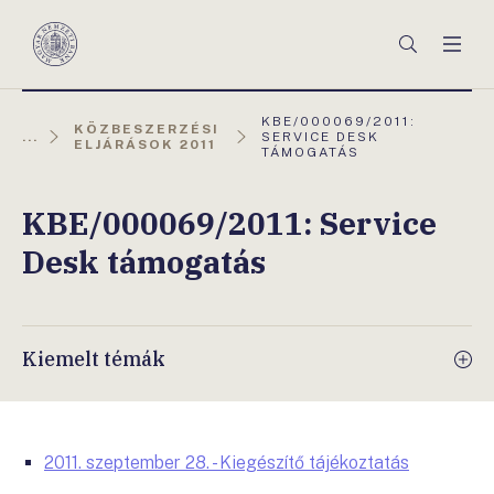
Főmenü
Keresés
Men
Magyar
Nemzeti
Bank
AKTUÁLIS
KBE/000069/2011:
KÖZBESZERZÉSI
OLDAL:
...
SERVICE DESK
ELJÁRÁSOK 2011
TÁMOGATÁS
KBE/000069/2011: Service
Desk támogatás
Kiemelt témák
2011. szeptember 28. - Kiegészítő tájékoztatás