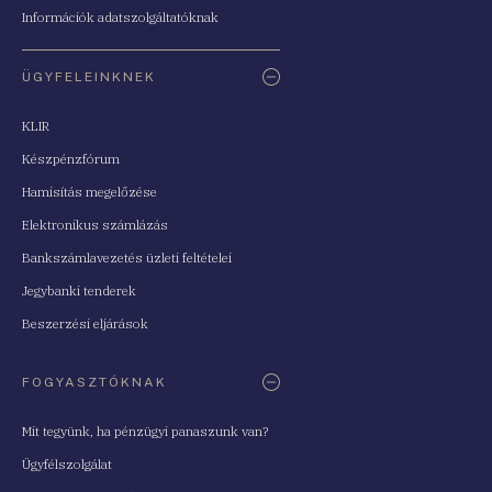
Információk adatszolgáltatóknak
ÜGYFELEINKNEK
KLIR
Készpénzfórum
Hamisítás megelőzése
Elektronikus számlázás
Bankszámlavezetés üzleti feltételei
Jegybanki tenderek
Beszerzési eljárások
FOGYASZTÓKNAK
Mit tegyünk, ha pénzügyi panaszunk van?
Ügyfélszolgálat