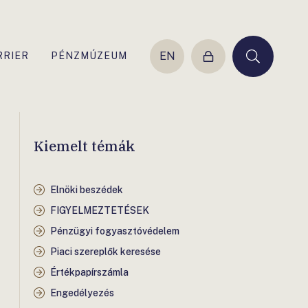
EN
RRIER
PÉNZMÚZEUM
Belépés
Keresés
Kiemelt témák
Elnöki beszédek
FIGYELMEZTETÉSEK
Pénzügyi fogyasztóvédelem
Piaci szereplők keresése
Értékpapírszámla
Engedélyezés