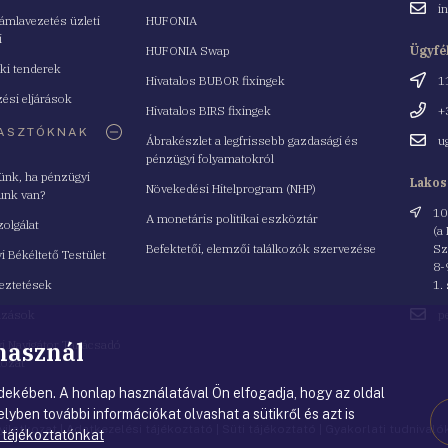
Email
i
mlavezetés üzleti
HUFONIA
cím
i
HUFONIA Swap
Ügyfé
ki tenderek
Cím
Hivatalos BUBOR fixingek
1
ési eljárások
Telefo
Hivatalos BIRS fixingek
+
ASZTÓKNAK
Email
Ábrakészlet a legfrissebb gazdasági és
u
cím
pénzügyi folyamatokról
yünk, ha pénzügyi
Lakos
Növekedési Hitelprogram (NHP)
unk van?
Cím
10
A monetáris politikai eszköztár
zolgálat
(a
Befektetői, elemzői találkozók szervezése
Sz
i Békéltető Testület
8-
eztetések
1.
Email
azások
p
cím
 használ
i Navigátor Tanácsadó
lózat
ekében. A honlap használatával Ön elfogadja, hogy az oldal
lyben további információkat olvashat a sütikről és azt is
nyilatkozat
|
Adatkezelési tájékoztató
|
Süti tájékoztató
|
Gyakorlati tudnival
 tájékoztatónkat