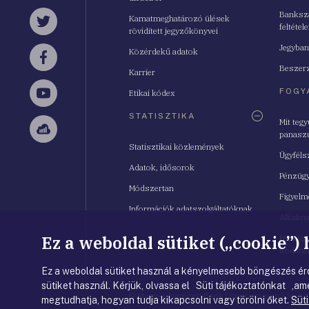
Bankszá
Kamatmeghatározó ülések
feltétele
Twitter
rövidített jegyzőkönyvei
Jegyban
Közérdekű adatok
Facebook
Beszerz
Karrier
FOGY
Etikai kódex
YouTube
STATISZTIKA
Mit teg
panasz
Sellsy
Statisztikai közlemények
Ügyféls
Adatok, idősorok
Pénzügy
Módszertan
Figyelm
Információk adatszolgáltatóknak
Alkalm
Ez a weboldal sütiket („cookie”)
Pénzügy
Irodahá
Ez a weboldal sütiket használ a kényelmesebb böngészés érd
sütiket használ. Kérjük, olvassa el Süti tájékoztatónkat ,ame
© Magyar Nemzeti Bank
|
Impresszum
|
Jogi 
megtudhatja, hogyan tudja kikapcsolni vagy törölni őket.
Süti