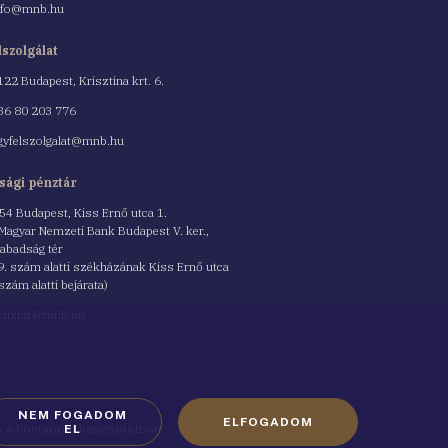
nfo@mnb.hu
lszolgálat
122 Budapest, Krisztina krt. 6.
nszám
36 80 203 776
gyfelszolgalat@mnb.hu
sági pénztár
54 Budapest, Kiss Ernő utca 1.
 Magyar Nemzeti Bank Budapest V. ker.,
abadság tér
9. szám alatti székházának Kiss Ernő utca
 szám alatti bejárata)
enztar@mnb.hu
NEM FOGADOM
ELFOGADOM
ók a honlappal kapcsolatban
EL