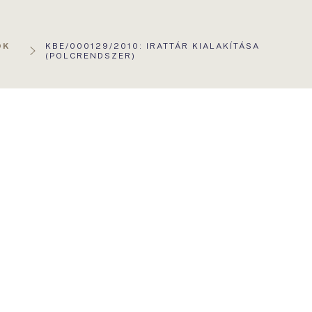
AKTUÁLIS
OK
KBE/000129/2010: IRATTÁR KIALAKÍTÁSA
OLDAL:
(POLCRENDSZER)