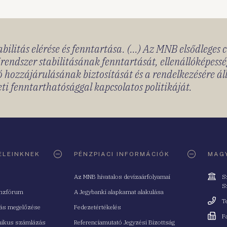
bilitás elérése és fenntartása. (...) Az MNB elsődleges 
rendszer stabilitásának fenntartását, ellenállóképessé
 hozzájárulásának biztosítását és a rendelkezésére á
ti fenntarthatósággal kapcsolatos politikáját.
ELEINKNEK
PÉNZPIACI INFORMÁCIÓK
MAGY
Cím
Az MNB hivatalos devizaárfolyamai
S
S
nzfórum
A Jegybanki alapkamat alakulása
Telefo
T
tás megelőzése
Fedezetértékelés
Fax
F
nikus számlázás
Referenciamutató Jegyzési Bizottság