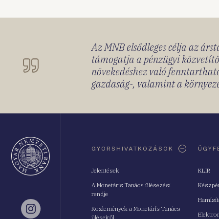
Az MNB elsődleges célja az ársta
támogatja a pénzügyi közvetítő
növekedéshez való fenntartható
gazdaság-, valamint a környeze
Oldaltérkép
GYORSHIVATKOZÁSOK
ÜGYF
Jelentések
KLIR
A Monetáris Tanács ülésezési
Készpé
rendje
Hamisí
Közlemények a Monetáris Tanács
Instagram
Elektro
üléseiről