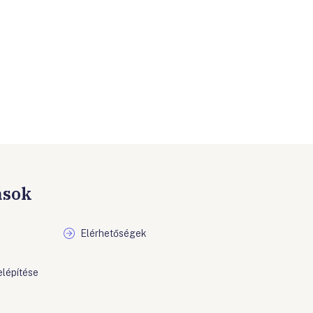
ások
Elérhetőségek
elépítése