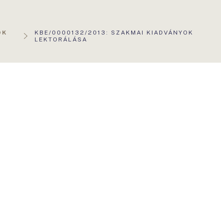
AKTUÁLIS
OK
KBE/0000132/2013: SZAKMAI KIADVÁNYOK
OLDAL:
LEKTORÁLÁSA