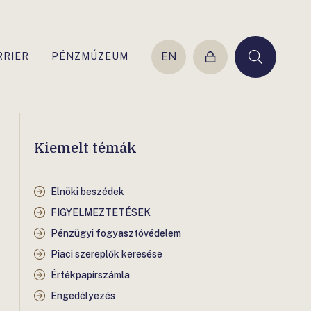
EN
RRIER
PÉNZMÚZEUM
Belépés
Keresés
Kiemelt témák
Elnöki beszédek
FIGYELMEZTETÉSEK
Pénzügyi fogyasztóvédelem
Piaci szereplők keresése
Értékpapírszámla
Engedélyezés