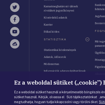
Bankszá
Kamatmeghatározó ülések
feltétele
Twitter
rövidített jegyzőkönyvei
Jegyban
Közérdekű adatok
Facebook
Beszerz
Karrier
FOGY
Etikai kódex
YouTube
STATISZTIKA
Mit teg
panasz
Sellsy
Statisztikai közlemények
Ügyféls
Adatok, idősorok
Pénzügy
Módszertan
Figyelm
Információk adatszolgáltatóknak
Alkalm
Ez a weboldal sütiket („cookie”)
Pénzügy
Irodahá
Ez a weboldal sütiket használ a kényelmesebb böngészés érd
sütiket használ. Kérjük, olvassa el Süti tájékoztatónkat ,ame
© Magyar Nemzeti Bank
|
Impresszum
|
Jogi 
megtudhatja, hogyan tudja kikapcsolni vagy törölni őket.
Süti