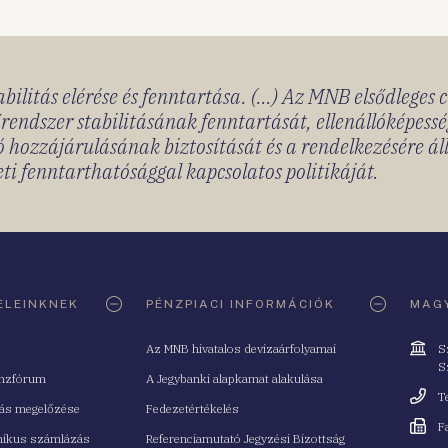
bilitás elérése és fenntartása. (...) Az MNB elsődleges 
rendszer stabilitásának fenntartását, ellenállóképessé
 hozzájárulásának biztosítását és a rendelkezésére á
ti fenntarthatósággal kapcsolatos politikáját.
ELEINKNEK
PÉNZPIACI INFORMÁCIÓK
MAGY
Cím
Az MNB hivatalos devizaárfolyamai
S
S
nzfórum
A Jegybanki alapkamat alakulása
Telefo
T
tás megelőzése
Fedezetértékelés
Fax
F
nikus számlázás
Referenciamutató Jegyzési Bizottság