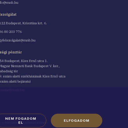
nfo@mnb.hu
lszolgálat
122 Budapest, Krisztina krt. 6.
nszám
36 80 203 776
gyfelszolgalat@mnb.hu
sági pénztár
54 Budapest, Kiss Ernő utca 1.
 Magyar Nemzeti Bank Budapest V. ker.,
abadság tér
9. szám alatti székházának Kiss Ernő utca
 szám alatti bejárata)
enztar@mnb.hu
NEM FOGADOM
ELFOGADOM
ók a honlappal kapcsolatban
EL