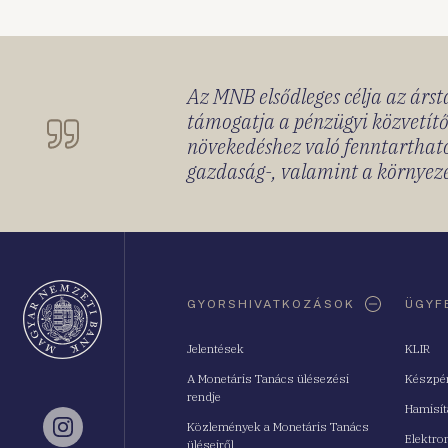
Az MNB elsődleges célja az ársta
támogatja a pénzügyi közvetítő
növekedéshez való fenntartható
gazdaság-, valamint a környeze
Oldaltérkép
GYORSHIVATKOZÁSOK
ÜGYF
Jelentések
KLIR
A Monetáris Tanács ülésezési
Készpé
rendje
Hamisí
Közlemények a Monetáris Tanács
Instagram
Elektro
üléseiről