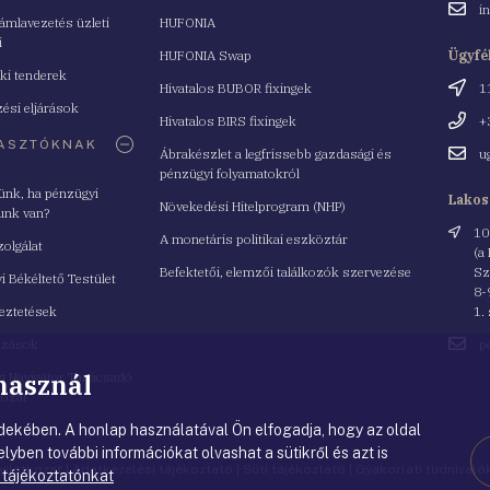
Email
i
mlavezetés üzleti
HUFONIA
cím
i
HUFONIA Swap
Ügyfé
ki tenderek
Cím
Hivatalos BUBOR fixingek
1
ési eljárások
Telefo
Hivatalos BIRS fixingek
+
ASZTÓKNAK
Email
Ábrakészlet a legfrissebb gazdasági és
u
cím
pénzügyi folyamatokról
yünk, ha pénzügyi
Lakos
Növekedési Hitelprogram (NHP)
unk van?
Cím
10
A monetáris politikai eszköztár
zolgálat
(a
Befektetői, elemzői találkozók szervezése
Sz
i Békéltető Testület
8-
eztetések
1.
Email
azások
p
cím
 használ
i Navigátor Tanácsadó
lózat
ekében. A honlap használatával Ön elfogadja, hogy az oldal
lyben további információkat olvashat a sütikről és azt is
nyilatkozat
|
Adatkezelési tájékoztató
|
Süti tájékoztató
|
Gyakorlati tudnival
 tájékoztatónkat