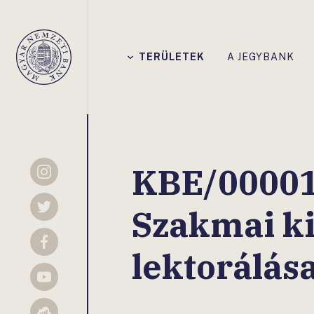
Főmenü
TERÜLETEK
A JEGYBANK
Magyar
Nemzeti
Bank
KBE/00001
Instagram
Szakmai k
Twitter
Facebook
lektorálás
YouTube