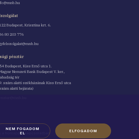
nfo@mnb.hu
lszolgálat
122 Budapest, Krisztina krt. 6.
nszám
36 80 203 776
gyfelszolgalat@mnb.hu
sági pénztár
54 Budapest, Kiss Ernő utca 1.
 Magyar Nemzeti Bank Budapest V. ker.,
abadság tér
9. szám alatti székházának Kiss Ernő utca
 szám alatti bejárata)
enztar@mnb.hu
NEM FOGADOM
ELFOGADOM
ók a honlappal kapcsolatban
EL