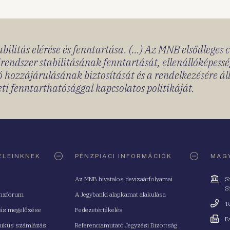
bilitás elérése és fenntartása. (...) Az MNB elsődleges 
rendszer stabilitásának fenntartását, ellenállóképessé
 hozzájárulásának biztosítását és a rendelkezésére á
ti fenntarthatósággal kapcsolatos politikáját.
ELEINKNEK
PÉNZPIACI INFORMÁCIÓK
MAGY
Cím
Az MNB hivatalos devizaárfolyamai
S
S
nzfórum
A Jegybanki alapkamat alakulása
Telefo
T
tás megelőzése
Fedezetértékelés
Fax
F
nikus számlázás
Referenciamutató Jegyzési Bizottság