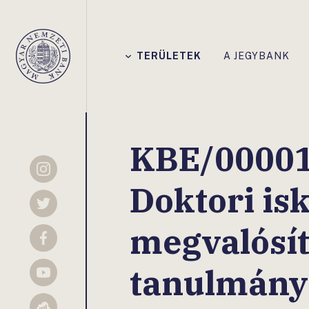
Főmenü
TERÜLETEK
A JEGYBANK
Magyar
Nemzeti
Bank
KBE/00001
Instagram
Doktori isk
Twitter
megvalósít
Facebook
tanulmány
YouTube