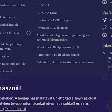
Email
i
mlavezetés üzleti
HUFONIA
cím
i
HUFONIA Swap
Ügyfé
ki tenderek
Cím
Hivatalos BUBOR fixingek
1
ési eljárások
Telefo
Hivatalos BIRS fixingek
+
ASZTÓKNAK
Email
Ábrakészlet a legfrissebb gazdasági és
u
cím
pénzügyi folyamatokról
yünk, ha pénzügyi
Lakos
Növekedési Hitelprogram (NHP)
unk van?
Cím
10
A monetáris politikai eszköztár
zolgálat
(a
Befektetői, elemzői találkozók szervezése
Sz
i Békéltető Testület
8-
eztetések
1.
Email
azások
p
cím
 használ
i Navigátor Tanácsadó
lózat
ekében. A honlap használatával Ön elfogadja, hogy az oldal
lyben további információkat olvashat a sütikről és azt is
nyilatkozat
|
Adatkezelési tájékoztató
|
Süti tájékoztató
|
Gyakorlati tudnival
 tájékoztatónkat