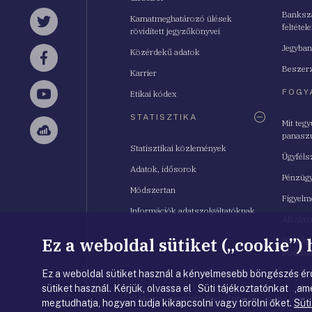
Bankszá
Kamatmeghatározó ülések
feltétele
Twitter
rövidített jegyzőkönyvei
Jegyban
Közérdekű adatok
Facebook
Beszerz
Karrier
FOGY
Etikai kódex
YouTube
STATISZTIKA
Mit teg
panasz
Sellsy
Statisztikai közlemények
Ügyféls
Adatok, idősorok
Pénzügy
Módszertan
Figyelm
Információk adatszolgáltatóknak
Alkalm
Ez a weboldal sütiket („cookie”)
Pénzügy
Irodahá
Ez a weboldal sütiket használ a kényelmesebb böngészés érd
sütiket használ. Kérjük, olvassa el Süti tájékoztatónkat ,ame
© Magyar Nemzeti Bank
|
Impresszum
|
Jogi 
megtudhatja, hogyan tudja kikapcsolni vagy törölni őket.
Süti