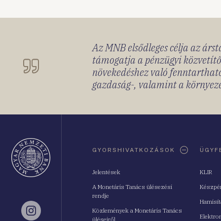
Az MNB elsődleges célja az ársta
támogatja a pénzügyi közvetítő
növekedéshez való fenntartható
gazdaság-, valamint a környeze
Oldaltérkép
GYORSHIVATKOZÁSOK
ÜGYF
Jelentések
KLIR
A Monetáris Tanács ülésezési
Készpé
rendje
Hamisí
Közlemények a Monetáris Tanács
Instagram
Elektro
üléseiről