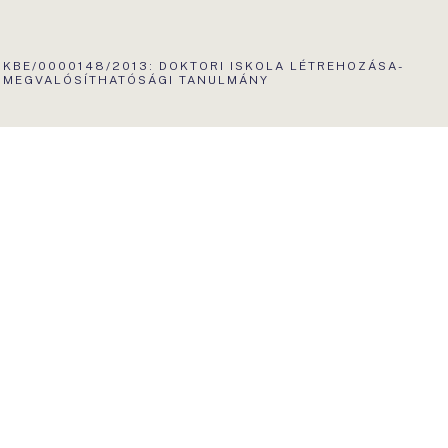
AKTUÁLIS
KBE/0000148/2013: DOKTORI ISKOLA LÉTREHOZÁSA-
OLDAL:
MEGVALÓSÍTHATÓSÁGI TANULMÁNY