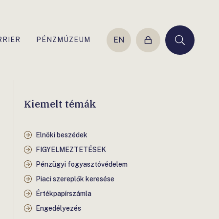
EN
RRIER
PÉNZMÚZEUM
Belépés
Keresés
Kiemelt témák
Elnöki beszédek
FIGYELMEZTETÉSEK
Pénzügyi fogyasztóvédelem
Piaci szereplők keresése
Értékpapírszámla
Engedélyezés