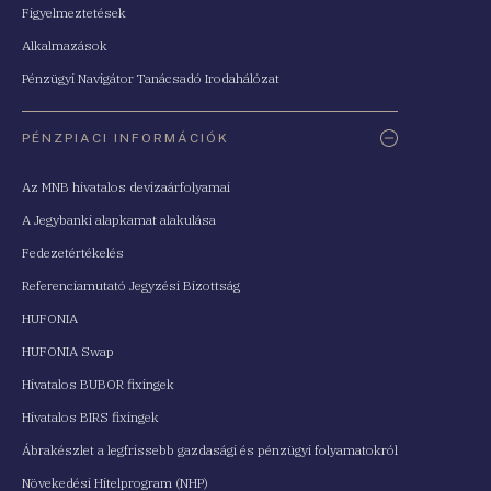
Figyelmeztetések
Alkalmazások
Pénzügyi Navigátor Tanácsadó Irodahálózat
PÉNZPIACI INFORMÁCIÓK
Az MNB hivatalos devizaárfolyamai
A Jegybanki alapkamat alakulása
Fedezetértékelés
Referenciamutató Jegyzési Bizottság
HUFONIA
HUFONIA Swap
Hivatalos BUBOR fixingek
Hivatalos BIRS fixingek
Ábrakészlet a legfrissebb gazdasági és pénzügyi folyamatokról
Növekedési Hitelprogram (NHP)