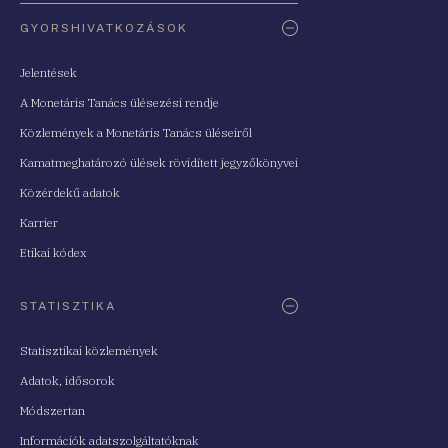
Oldaltérkép
GYORSHIVATKOZÁSOK
Jelentések
A Monetáris Tanács ülésezési rendje
Közlemények a Monetáris Tanács üléseiről
Kamatmeghatározó ülések rövidített jegyzőkönyvei
Közérdekű adatok
Karrier
Etikai kódex
STATISZTIKA
Statisztikai közlemények
Adatok, idősorok
Módszertan
Információk adatszolgáltatóknak