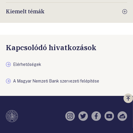
Kiemelt témák
Kapcsolódó hivatkozások
Elérhetőségek
A Magyar Nemzeti Bank szervezeti felépítése
Vi
a
te
Instagram
Twitter
Facebook
YouTube
Sell