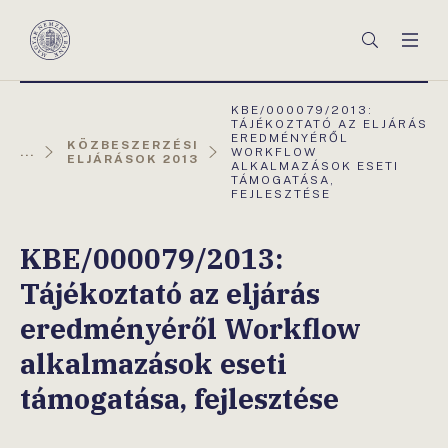
Főmenü
Keresés
Men
Magyar
Nemzeti
Bank
AKTUÁLIS
KBE/000079/2013:
OLDAL:
TÁJÉKOZTATÓ AZ ELJÁRÁS
EREDMÉNYÉRŐL
KÖZBESZERZÉSI
...
WORKFLOW
ELJÁRÁSOK 2013
ALKALMAZÁSOK ESETI
TÁMOGATÁSA,
FEJLESZTÉSE
KBE/000079/2013:
Tájékoztató az eljárás
eredményéről Workflow
alkalmazások eseti
támogatása, fejlesztése