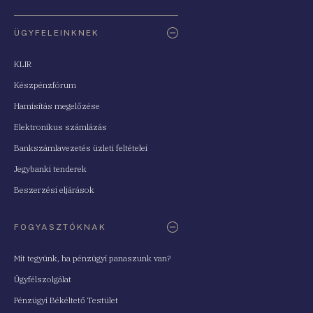
ÜGYFELEINKNEK
KLIR
Készpénzfórum
Hamisítás megelőzése
Elektronikus számlázás
Bankszámlavezetés üzleti feltételei
Jegybanki tenderek
Beszerzési eljárások
FOGYASZTÓKNAK
Mit tegyünk, ha pénzügyi panaszunk van?
Ügyfélszolgálat
Pénzügyi Békéltető Testület