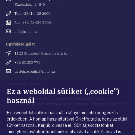
Szabadság tér 8-9.
Telefonszám
Tel.: +36 (1) 428 2600
Fax
Fax: +36 (1) 429 8000
Email
info@mnb.hu
cím
Ügyfélszolgálat
Cím
1122 Budapest, Krisztina krt. 6.
Telefonszám
+36 80 203 776
Email
ugyfelszolgalat@mnb.hu
cím
Lakossági pénztár
Ez a weboldal sütiket („cookie”)
Cím
1054 Budapest, Kiss Ernő utca 1.
használ
(a Magyar Nemzeti Bank Budapest V. ker., Szabadság tér
8-9. szám alatti székházának Kiss Ernő utca 1. szám alatti bejárata)
Ez a weboldal sütiket használ a kényelmesebb böngészés
Email
penztar@mnb.hu
cím
érdekében. A honlap használatával Ön elfogadja, hogy az oldal
sütiket használ. Kérjük, olvassa el Süti tájékoztatónkat
,amelyben további információkat olvashat a sütikről és azt is