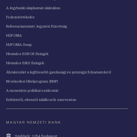
A Jegybanki alapkamat alakulása
Fedezetértékelés
Referenciamutató Jegyzési Bizottság
HUFONIA
HUFONIA Swap
Hivatalos BUBOR fixingek
Hivatalos BIRS fixingek
Ábrakészlet a legfrissebb gazdasági és pénzügyi folyamatokról
Növekedési Hitelprogram (NHP)
A monetáris politikai eszköztár
Befektetői, elemzői találkozók szervezése
MAGYAR NEMZETI BANK
Cím
Székhely: 1054 Budapest,