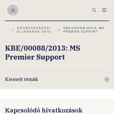
Főmenü
Keresés
Men
Magyar
Nemzeti
Bank
AKTUÁLIS
KÖZBESZERZÉSI
KBE/00088/2013: MS
...
OLDAL:
ELJÁRÁSOK 2013
PREMIER SUPPORT
KBE/00088/2013: MS
Premier Support
Kiemelt témák
Kapcsolódó hivatkozások