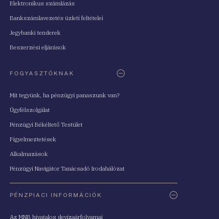
Elektronikus számlázás
Bankszámlavezetés üzleti feltételei
Jegybanki tenderek
Beszerzési eljárások
FOGYASZTÓKNAK
Mit tegyünk, ha pénzügyi panaszunk van?
Ügyfélszolgálat
Pénzügyi Békéltető Testület
Figyelmeztetések
Alkalmazások
Pénzügyi Navigátor Tanácsadó Irodahálózat
PÉNZPIACI INFORMÁCIÓK
Az MNB hivatalos devizaárfolyamai