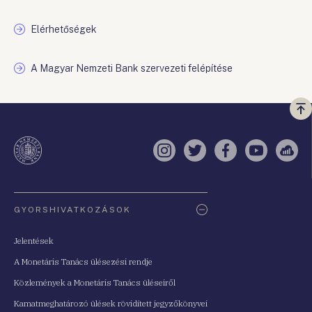
Elérhetőségek
A Magyar Nemzeti Bank szervezeti felépítése
Vi
a
te
Instagram
Twitter
Facebook
YouTube
Sell
Oldaltérkép
GYORSHIVATKOZÁSOK
Jelentések
A Monetáris Tanács ülésezési rendje
Közlemények a Monetáris Tanács üléseiről
Kamatmeghatározó ülések rövidített jegyzőkönyvei