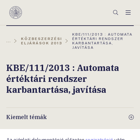
Főmenü
Keresés
Men
Magyar
Nemzeti
Bank
AKTUÁLIS
KBE/111/2013 : AUTOMATA
OLDAL:
KÖZBESZERZÉSI
ÉRTÉKTÁRI RENDSZER
...
ELJÁRÁSOK 2013
KARBANTARTÁSA,
JAVÍTÁSA
KBE/111/2013 : Automata
értéktári rendszer
karbantartása, javítása
Kiemelt témák