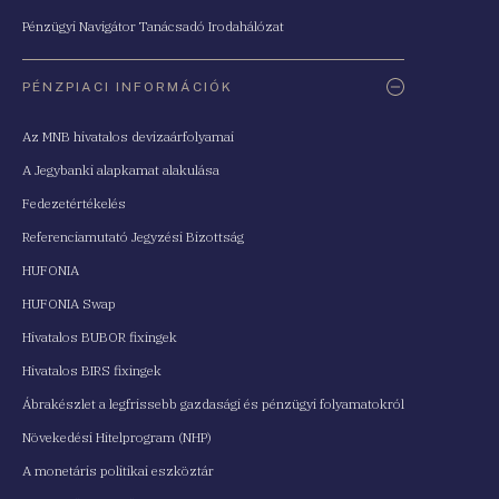
Pénzügyi Navigátor Tanácsadó Irodahálózat
PÉNZPIACI INFORMÁCIÓK
Az MNB hivatalos devizaárfolyamai
A Jegybanki alapkamat alakulása
Fedezetértékelés
Referenciamutató Jegyzési Bizottság
HUFONIA
HUFONIA Swap
Hivatalos BUBOR fixingek
Hivatalos BIRS fixingek
Ábrakészlet a legfrissebb gazdasági és pénzügyi folyamatokról
Növekedési Hitelprogram (NHP)
A monetáris politikai eszköztár