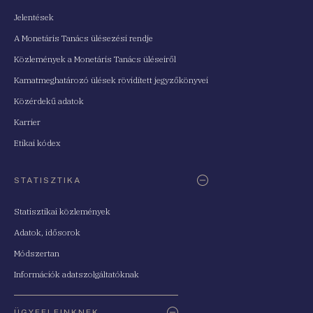
Jelentések
A Monetáris Tanács ülésezési rendje
Közlemények a Monetáris Tanács üléseiről
Kamatmeghatározó ülések rövidített jegyzőkönyvei
Közérdekű adatok
Karrier
Etikai kódex
STATISZTIKA
Statisztikai közlemények
Adatok, idősorok
Módszertan
Információk adatszolgáltatóknak
ÜGYFELEINKNEK