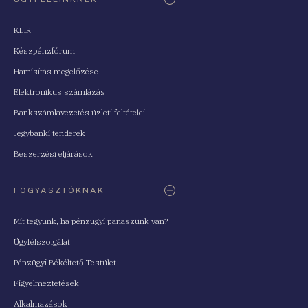
KLIR
Készpénzfórum
Hamisítás megelőzése
Elektronikus számlázás
Bankszámlavezetés üzleti feltételei
Jegybanki tenderek
Beszerzési eljárások
FOGYASZTÓKNAK
Mit tegyünk, ha pénzügyi panaszunk van?
Ügyfélszolgálat
Pénzügyi Békéltető Testület
Figyelmeztetések
Alkalmazások