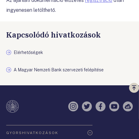
Az ajánlati dokumentáció előzetes
regisztráció
után
ingyenesen letölthető.
Kapcsolódó hivatkozások
Elérhetőségek
A Magyar Nemzeti Bank szervezeti felépítése
Vi
a
te
Instagram
Twitter
Facebook
YouTube
Sell
Oldaltérkép
GYORSHIVATKOZÁSOK