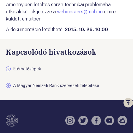
Amennyiben letöltés során technikai problémába
ütközik kérjük jelezze a
webmasters@mnb.hu
címre
küldött emailben.
A dokumentáció letölthetó:
2015. 10. 26. 10:00
Kapcsolódó hivatkozások
Elérhetőségek
A Magyar Nemzeti Bank szervezeti felépítése
Vi
a
te
Instagram
Twitter
Facebook
YouTube
Sell