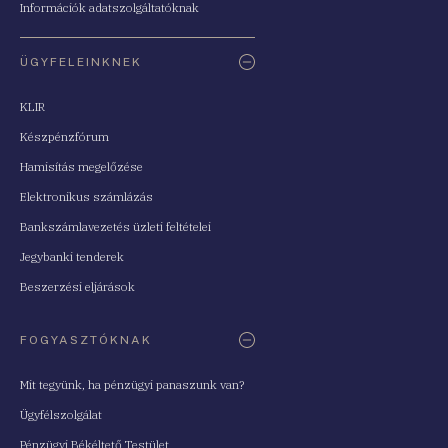
Információk adatszolgáltatóknak
ÜGYFELEINKNEK
KLIR
Készpénzfórum
Hamisítás megelőzése
Elektronikus számlázás
Bankszámlavezetés üzleti feltételei
Jegybanki tenderek
Beszerzési eljárások
FOGYASZTÓKNAK
Mit tegyünk, ha pénzügyi panaszunk van?
Ügyfélszolgálat
Pénzügyi Békéltető Testület