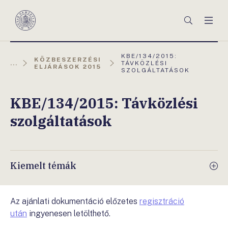
Főmenü
Keresés
Men
Magyar
Nemzeti
Bank
AKTUÁLIS
KBE/134/2015:
KÖZBESZERZÉSI
OLDAL:
...
TÁVKÖZLÉSI
ELJÁRÁSOK 2015
SZOLGÁLTATÁSOK
KBE/134/2015: Távközlési
szolgáltatások
Kiemelt témák
Az ajánlati dokumentáció előzetes
regisztráció
után
ingyenesen letölthető.