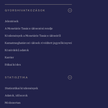
Oldaltérkép
GYORSHIVATKOZÁSOK
Jelentések
A Monetáris Tanács ülésezési rendje
Közlemények a Monetáris Tanács üléseiről
Kamatmeghatározó ülések rövidített jegyzőkönyvei
Közérdekű adatok
Karrier
Etikai kódex
STATISZTIKA
Statisztikai közlemények
Adatok, idősorok
Módszertan