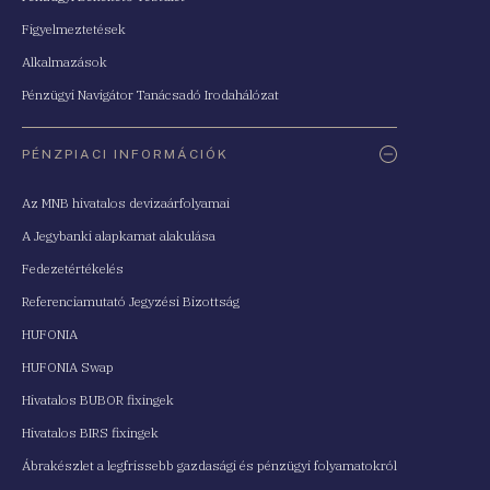
Figyelmeztetések
Alkalmazások
Pénzügyi Navigátor Tanácsadó Irodahálózat
PÉNZPIACI INFORMÁCIÓK
Az MNB hivatalos devizaárfolyamai
A Jegybanki alapkamat alakulása
Fedezetértékelés
Referenciamutató Jegyzési Bizottság
HUFONIA
HUFONIA Swap
Hivatalos BUBOR fixingek
Hivatalos BIRS fixingek
Ábrakészlet a legfrissebb gazdasági és pénzügyi folyamatokról