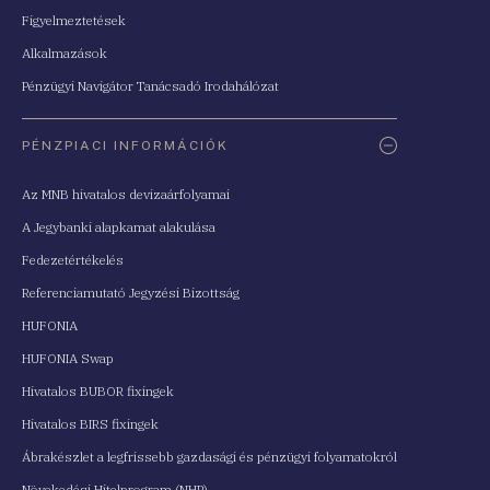
Figyelmeztetések
Alkalmazások
Pénzügyi Navigátor Tanácsadó Irodahálózat
PÉNZPIACI INFORMÁCIÓK
Az MNB hivatalos devizaárfolyamai
A Jegybanki alapkamat alakulása
Fedezetértékelés
Referenciamutató Jegyzési Bizottság
HUFONIA
HUFONIA Swap
Hivatalos BUBOR fixingek
Hivatalos BIRS fixingek
Ábrakészlet a legfrissebb gazdasági és pénzügyi folyamatokról
Növekedési Hitelprogram (NHP)