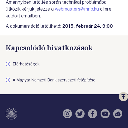
Amennyiben letöltés során technikai problémába
ütközik kérjük jelezze a
webmasters@mnb.hu
címre
küldött emailben.
A dokumentáció letölthetó:
2015. február 24. 9:00
Kapcsolódó hivatkozások
Elérhetőségek
A Magyar Nemzeti Bank szervezeti felépítése
Vi
a
te
Instagram
Twitter
Facebook
YouTube
Sell