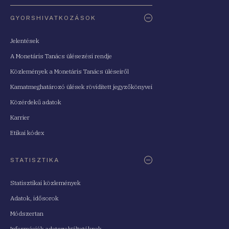
Oldaltérkép
GYORSHIVATKOZÁSOK
Jelentések
A Monetáris Tanács ülésezési rendje
Közlemények a Monetáris Tanács üléseiről
Kamatmeghatározó ülések rövidített jegyzőkönyvei
Közérdekű adatok
Karrier
Etikai kódex
STATISZTIKA
Statisztikai közlemények
Adatok, idősorok
Módszertan
Információk adatszolgáltatóknak