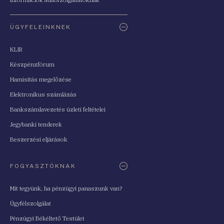
ÜGYFELEINKNEK
KLIR
Készpénzfórum
Hamisítás megelőzése
Elektronikus számlázás
Bankszámlavezetés üzleti feltételei
Jegybanki tenderek
Beszerzési eljárások
FOGYASZTÓKNAK
Mit tegyünk, ha pénzügyi panaszunk van?
Ügyfélszolgálat
Pénzügyi Békéltető Testület