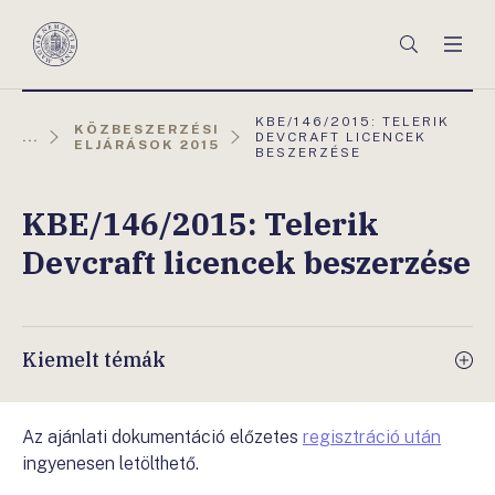
Főmenü
Keresés
Men
Magyar
Nemzeti
Bank
AKTUÁLIS
KBE/146/2015: TELERIK
KÖZBESZERZÉSI
OLDAL:
...
DEVCRAFT LICENCEK
ELJÁRÁSOK 2015
BESZERZÉSE
KBE/146/2015: Telerik
Devcraft licencek beszerzése
Kiemelt témák
Az ajánlati dokumentáció előzetes
regisztráció után
ingyenesen letölthető.