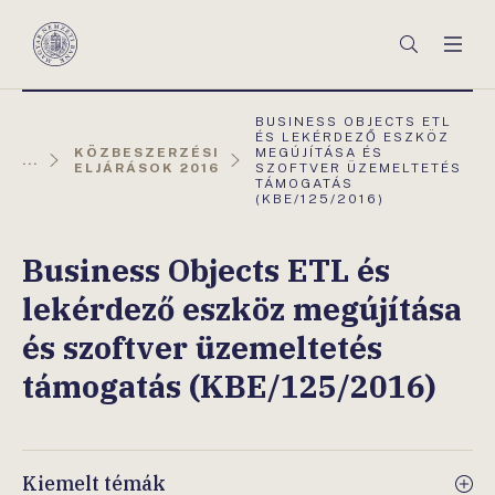
Főmenü
Keresés
Men
Magyar
Nemzeti
Bank
AKTUÁLIS
BUSINESS OBJECTS ETL
OLDAL:
ÉS LEKÉRDEZŐ ESZKÖZ
KÖZBESZERZÉSI
MEGÚJÍTÁSA ÉS
...
ELJÁRÁSOK 2016
SZOFTVER ÜZEMELTETÉS
TÁMOGATÁS
(KBE/125/2016)
Business Objects ETL és
lekérdező eszköz megújítása
és szoftver üzemeltetés
támogatás (KBE/125/2016)
Kiemelt témák