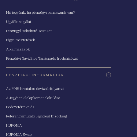
Mit tegyünk, ha pénzügyi panaszunk van?
Ügyfélszolgálat
Pénzügyi Békéltető Testület
Figyelmeztetések
Alkalmazások
Pénzügyi Navigátor Tanácsadó Irodahálózat
PÉNZPIACI INFORMÁCIÓK
Az MNB hivatalos devizaárfolyamai
A Jegybanki alapkamat alakulása
Fedezetértékelés
Referenciamutató Jegyzési Bizottság
HUFONIA
HUFONIA Swap