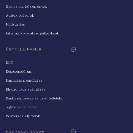
Statisztikai közlemények
Adatok, idősorok
Módszertan
Információk adatszolgáltatóknak
ÜGYFELEINKNEK
KLIR
Készpénzfórum
Hamisítás megelőzése
Elektronikus számlázás
Bankszámlavezetés üzleti feltételei
Jegybanki tenderek
Beszerzési eljárások
FOGYASZTÓKNAK