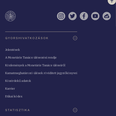
Vi
a
te
Instagram
Twitter
Facebook
YouTube
Sell
Oldaltérkép
GYORSHIVATKOZÁSOK
Jelentések
A Monetáris Tanács ülésezési rendje
Közlemények a Monetáris Tanács üléseiről
Kamatmeghatározó ülések rövidített jegyzőkönyvei
Közérdekű adatok
Karrier
Etikai kódex
STATISZTIKA