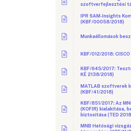
szoftverfejlesztési 
IPR SAM-Insights Kom
(KBF/00058/2018)
Munkaállomások besz
KBF/012/2018: CISCO 
KBF/645/2017: Teszt
KÉ 2138/2018)
MATLAB szoftverek kö
(KBF/41/2018)
KBF/851/2017: Az MNB
(KOFIR) kialakítása, 
biztosítása (TED 201
MNB Hatósági vizsgáz