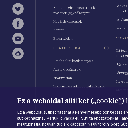
Bankszá
Kamatmeghatározó ülések
feltétele
Twitter
rövidített jegyzőkönyvei
Jegyban
Közérdekű adatok
Facebook
Beszerz
Karrier
FOGY
Etikai kódex
YouTube
STATISZTIKA
Mit teg
panasz
Sellsy
Statisztikai közlemények
Ügyféls
Adatok, idősorok
Pénzügy
Módszertan
Figyelm
Információk adatszolgáltatóknak
Alkalm
Ez a weboldal sütiket („cookie”)
Pénzügy
Irodahá
Ez a weboldal sütiket használ a kényelmesebb böngészés érd
sütiket használ. Kérjük, olvassa el Süti tájékoztatónkat ,ame
© Magyar Nemzeti Bank
|
Impresszum
|
Jogi 
megtudhatja, hogyan tudja kikapcsolni vagy törölni őket.
Süti