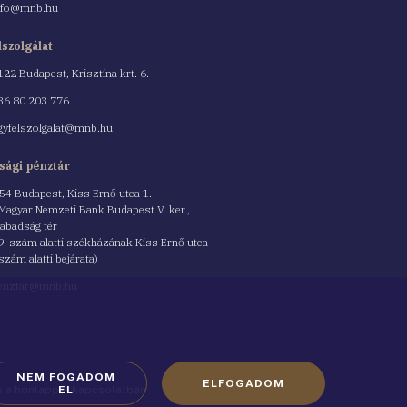
nfo@mnb.hu
lszolgálat
122 Budapest, Krisztina krt. 6.
nszám
36 80 203 776
gyfelszolgalat@mnb.hu
sági pénztár
54 Budapest, Kiss Ernő utca 1.
 Magyar Nemzeti Bank Budapest V. ker.,
abadság tér
9. szám alatti székházának Kiss Ernő utca
 szám alatti bejárata)
enztar@mnb.hu
NEM FOGADOM
ELFOGADOM
ók a honlappal kapcsolatban
EL