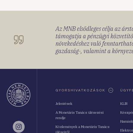
Az MNB elsődleges célja az ársta
támogatja a pénzügyi közvetítő
növekedéshez való fenntartható
gazdaság-, valamint a környeze
Oldaltérkép
GYORSHIVATKOZÁSOK
ÜGYF
Jelentések
KLIR
A Monetáris Tanács ülésezési
Készpé
rendje
Hamisí
Közlemények a Monetáris Tanács
Instagram
Elektro
üléseiről