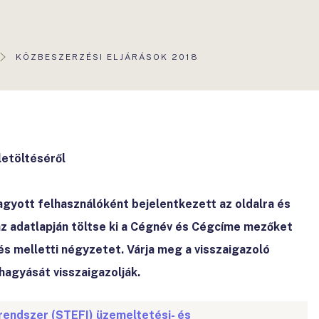
AKTUÁLIS
KÖZBESZERZÉSI ELJÁRÁSOK 2018
OLDAL:
letöltéséről
agyott felhasználóként bejelentkezett az oldalra és
az adatlapján töltse ki a Cégnév és Cégcíme mezőket
és melletti négyzetet. Várja meg a visszaigazoló
hagyását visszaigazolják.
endszer (STEFI) üzemeltetési- és