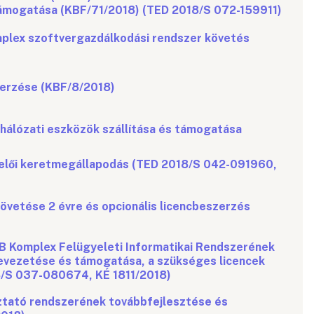
támogatása (KBF/71/2018) (TED 2018/S 072-159911)
plex szoftvergazdálkodási rendszer követés
erzése (KBF/8/2018)
hálózati eszközök szállítása és támogatása
elői keretmegállapodás (TED 2018/S 042-091960,
vetése 2 évre és opcionális licencbeszerzés
 Komplex Felügyeleti Informatikai Rendszerének
bevezetése és támogatása, a szükséges licencek
8/S 037-080674, KÉ 1811/2018)
tató rendszerének továbbfejlesztése és