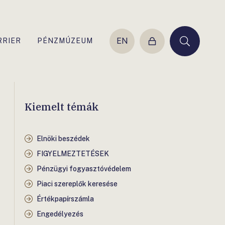
EN
RRIER
PÉNZMÚZEUM
Belépés
Keresés
Kiemelt témák
Elnöki beszédek
FIGYELMEZTETÉSEK
Pénzügyi fogyasztóvédelem
Piaci szereplők keresése
Értékpapírszámla
Engedélyezés