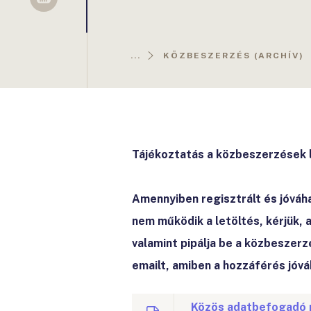
Sellsy
...
KÖZBESZERZÉS (ARCHÍV)
Tájékoztatás a közbeszerzések 
Amennyiben regisztrált és jóváh
nem működik a letöltés, kérjük, 
valamint pipálja be a közbeszerz
emailt, amiben a hozzáférés jóvá
Közös adatbefogadó r