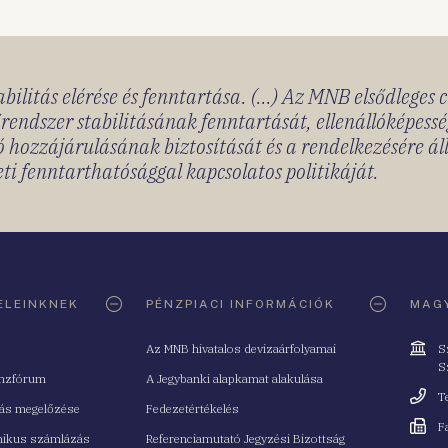
bilitás elérése és fenntartása. (...) Az MNB elsődleges 
rendszer stabilitásának fenntartását, ellenállóképessé
 hozzájárulásának biztosítását és a rendelkezésére á
ti fenntarthatósággal kapcsolatos politikáját.
ELEINKNEK
PÉNZPIACI INFORMÁCIÓK
MAGY
Cím
Az MNB hivatalos devizaárfolyamai
S
S
nzfórum
A Jegybanki alapkamat alakulása
Telefo
T
tás megelőzése
Fedezetértékelés
Fax
F
nikus számlázás
Referenciamutató Jegyzési Bizottság