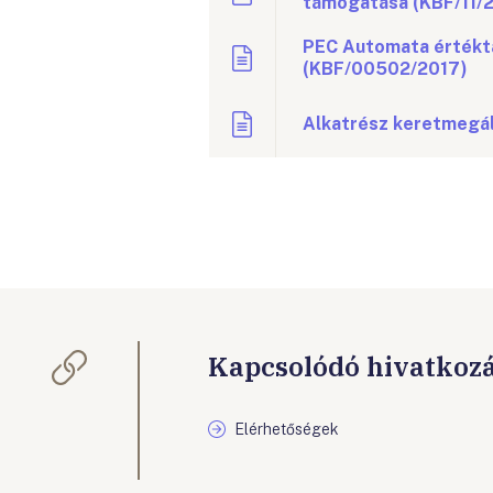
támogatása (KBF/11/
PEC Automata értéktár
(KBF/00502/2017)
Alkatrész keretmegá
Kapcsolódó hivatkoz
Elérhetőségek