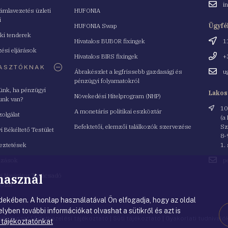
Email
i
mlavezetés üzleti
HUFONIA
cím
i
HUFONIA Swap
Ügyfé
ki tenderek
Cím
Hivatalos BUBOR fixingek
1
ési eljárások
Telefo
Hivatalos BIRS fixingek
+
ASZTÓKNAK
Email
Ábrakészlet a legfrissebb gazdasági és
u
cím
pénzügyi folyamatokról
yünk, ha pénzügyi
Lakos
Növekedési Hitelprogram (NHP)
unk van?
Cím
10
A monetáris politikai eszköztár
zolgálat
(a
Befektetői, elemzői találkozók szervezése
Sz
i Békéltető Testület
8-
eztetések
1.
Email
azások
p
cím
 használ
i Navigátor Tanácsadó
lózat
ekében. A honlap használatával Ön elfogadja, hogy az oldal
lyben további információkat olvashat a sütikről és azt is
nyilatkozat
|
Adatkezelési tájékoztató
|
Süti tájékoztató
|
Gyakorlati tudnival
 tájékoztatónkat