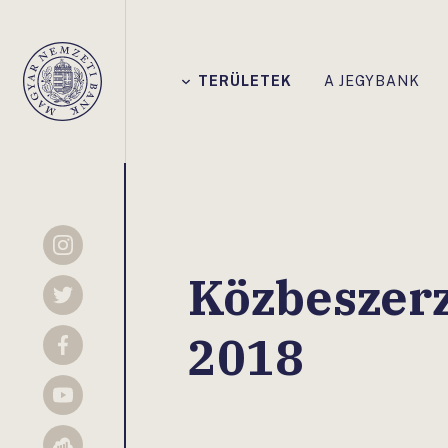
Főmenü
TERÜLETEK
A JEGYBANK
Magyar
Nemzeti
Bank
Instagram
Közbeszerz
Twitter
2018
Facebook
YouTube