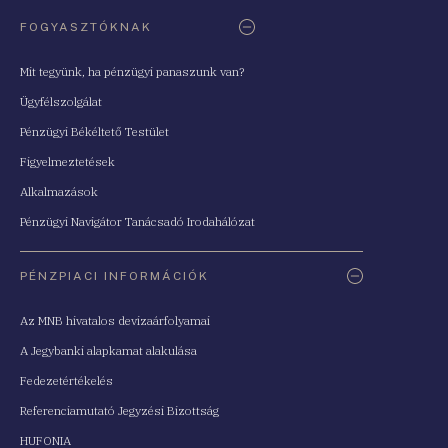
FOGYASZTÓKNAK
Mit tegyünk, ha pénzügyi panaszunk van?
Ügyfélszolgálat
Pénzügyi Békéltető Testület
Figyelmeztetések
Alkalmazások
Pénzügyi Navigátor Tanácsadó Irodahálózat
PÉNZPIACI INFORMÁCIÓK
Az MNB hivatalos devizaárfolyamai
A Jegybanki alapkamat alakulása
Fedezetértékelés
Referenciamutató Jegyzési Bizottság
HUFONIA