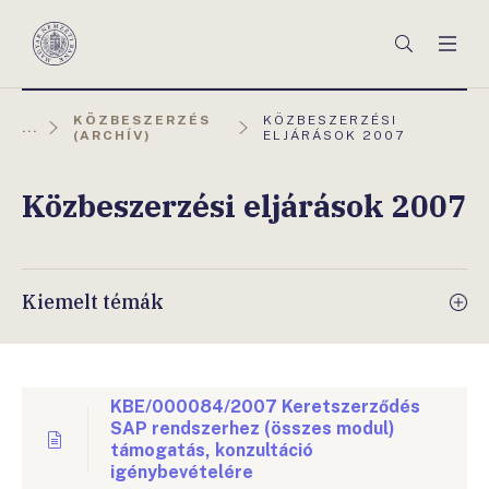
Főmenü
Keresés
Men
Magyar
Nemzeti
Bank
AKTUÁLIS
KÖZBESZERZÉS
KÖZBESZERZÉSI
...
OLDAL:
(ARCHÍV)
ELJÁRÁSOK 2007
Közbeszerzési eljárások 2007
Kiemelt témák
KBE/000084/2007 Keretszerződés
SAP rendszerhez (összes modul)
támogatás, konzultáció
igénybevételére