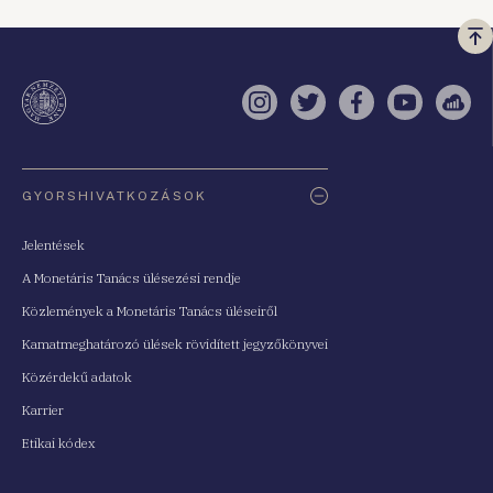
Vi
a
te
Instagram
Twitter
Facebook
YouTube
Sell
Oldaltérkép
GYORSHIVATKOZÁSOK
Jelentések
A Monetáris Tanács ülésezési rendje
Közlemények a Monetáris Tanács üléseiről
Kamatmeghatározó ülések rövidített jegyzőkönyvei
Közérdekű adatok
Karrier
Etikai kódex