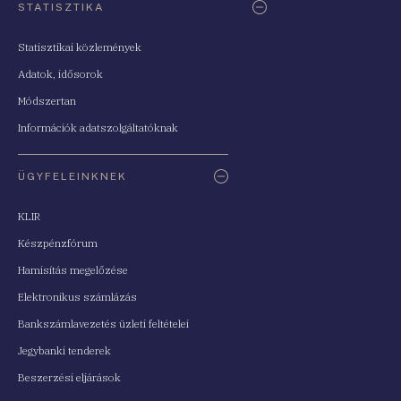
STATISZTIKA
Statisztikai közlemények
Adatok, idősorok
Módszertan
Információk adatszolgáltatóknak
ÜGYFELEINKNEK
KLIR
Készpénzfórum
Hamisítás megelőzése
Elektronikus számlázás
Bankszámlavezetés üzleti feltételei
Jegybanki tenderek
Beszerzési eljárások