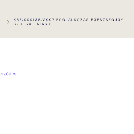
AKTUÁLIS
KBE/000138/2007 FOGLALKOZÁS-EGÉSZSÉGÜGYI
OLDAL:
SZOLGÁLTATÁS 2.
zerződés