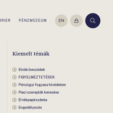
EN
RRIER
PÉNZMÚZEUM
Belépés
Keresés
Kiemelt témák
Elnöki beszédek
FIGYELMEZTETÉSEK
Pénzügyi fogyasztóvédelem
Piaci szereplők keresése
Értékpapírszámla
Engedélyezés