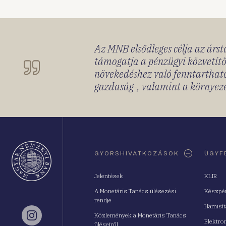
Az MNB elsődleges célja az ársta
támogatja a pénzügyi közvetítő
növekedéshez való fenntartható
gazdaság-, valamint a környeze
Oldaltérkép
GYORSHIVATKOZÁSOK
ÜGYF
Jelentések
KLIR
A Monetáris Tanács ülésezési
Készpé
rendje
Hamisí
Közlemények a Monetáris Tanács
Instagram
Elektro
üléseiről