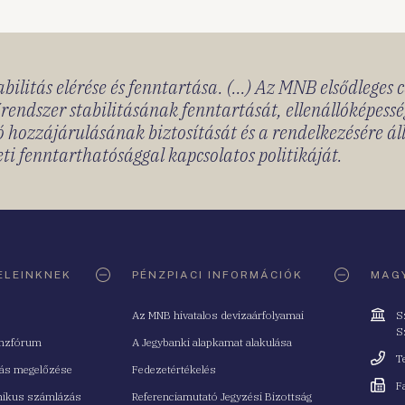
bilitás elérése és fenntartása. (...) Az MNB elsődleges 
rendszer stabilitásának fenntartását, ellenállóképessé
 hozzájárulásának biztosítását és a rendelkezésére á
ti fenntarthatósággal kapcsolatos politikáját.
ELEINKNEK
PÉNZPIACI INFORMÁCIÓK
MAGY
Cím
Az MNB hivatalos devizaárfolyamai
S
S
nzfórum
A Jegybanki alapkamat alakulása
Telefo
T
tás megelőzése
Fedezetértékelés
Fax
F
nikus számlázás
Referenciamutató Jegyzési Bizottság