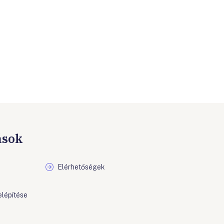
ások
Elérhetőségek
elépítése