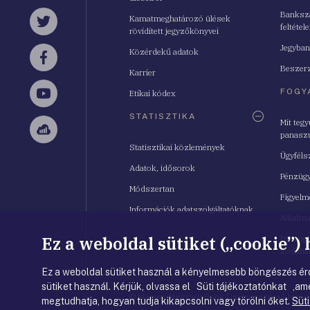
Bankszá
Kamatmeghatározó ülések
feltétele
Twitter
rövidített jegyzőkönyvei
Jegyban
Közérdekű adatok
Facebook
Beszerz
Karrier
FOGY
Etikai kódex
YouTube
STATISZTIKA
Mit teg
panasz
Sellsy
Statisztikai közlemények
Ügyféls
Adatok, idősorok
Pénzügy
Módszertan
Figyelm
Információk adatszolgáltatóknak
Alkalm
Ez a weboldal sütiket („cookie”)
Pénzügy
Irodahá
Ez a weboldal sütiket használ a kényelmesebb böngészés érd
sütiket használ. Kérjük, olvassa el Süti tájékoztatónkat ,ame
© Magyar Nemzeti Bank
|
Impresszum
|
Jogi 
megtudhatja, hogyan tudja kikapcsolni vagy törölni őket.
Süti