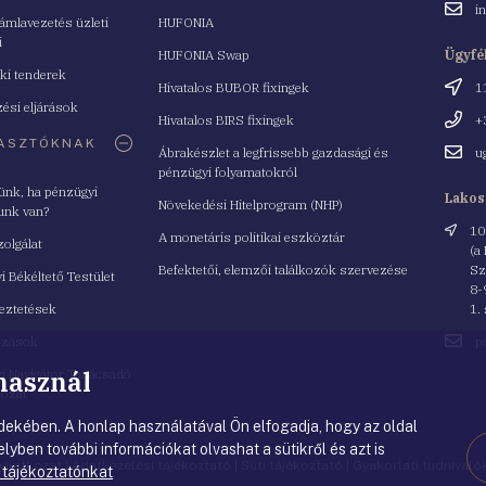
Email
i
mlavezetés üzleti
HUFONIA
cím
i
HUFONIA Swap
Ügyfé
ki tenderek
Cím
Hivatalos BUBOR fixingek
1
ési eljárások
Telefo
Hivatalos BIRS fixingek
+
ASZTÓKNAK
Email
Ábrakészlet a legfrissebb gazdasági és
u
cím
pénzügyi folyamatokról
yünk, ha pénzügyi
Lakos
Növekedési Hitelprogram (NHP)
unk van?
Cím
10
A monetáris politikai eszköztár
zolgálat
(a
Befektetői, elemzői találkozók szervezése
Sz
i Békéltető Testület
8-
eztetések
1.
Email
azások
p
cím
 használ
i Navigátor Tanácsadó
lózat
ekében. A honlap használatával Ön elfogadja, hogy az oldal
lyben további információkat olvashat a sütikről és azt is
nyilatkozat
|
Adatkezelési tájékoztató
|
Süti tájékoztató
|
Gyakorlati tudnival
 tájékoztatónkat