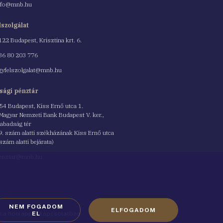
nfo@mnb.hu
lszolgálat
122 Budapest, Krisztina krt. 6.
nszám
36 80 203 776
gyfelszolgalat@mnb.hu
sági pénztár
54 Budapest, Kiss Ernő utca 1.
 Magyar Nemzeti Bank Budapest V. ker.,
abadság tér
9. szám alatti székházának Kiss Ernő utca
 szám alatti bejárata)
enztar@mnb.hu
NEM FOGADOM
ELFOGADOM
ók a honlappal kapcsolatban
EL