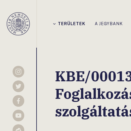
Főmenü
TERÜLETEK
A JEGYBANK
Magyar
Nemzeti
Bank
KBE/0001
Instagram
Foglalkozá
Twitter
Facebook
szolgáltatá
YouTube