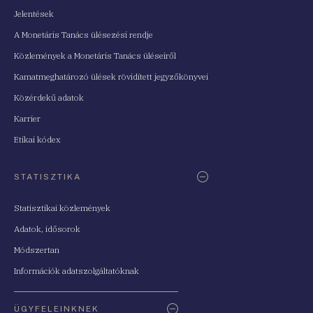
Jelentések
A Monetáris Tanács ülésezési rendje
Közlemények a Monetáris Tanács üléseiről
Kamatmeghatározó ülések rövidített jegyzőkönyvei
Közérdekű adatok
Karrier
Etikai kódex
STATISZTIKA
Statisztikai közlemények
Adatok, idősorok
Módszertan
Információk adatszolgáltatóknak
ÜGYFELEINKNEK