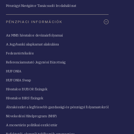
Pénzügyi Navigátor Tanácsadó Irodahálózat
PÉNZPIACI INFORMÁCIÓK
Az MNB hivatalos devizaárfolyamai
A Jegybanki alapkamat alakulása
Fedezetértékelés
Referenciamutató Jegyzési Bizottság
HUFONIA
HUFONIA Swap
Hivatalos BUBOR fixingek
Hivatalos BIRS fixingek
Ábrakészlet a legfrissebb gazdasági és pénzügyi folyamatokról
Növekedési Hitelprogram (NHP)
A monetáris politikai eszköztár
Befektetői, elemzői találkozók szervezése