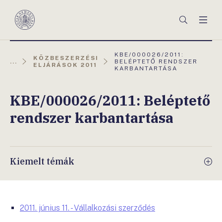
Főmenü
Keresés
Men
Magyar
Nemzeti
Bank
AKTUÁLIS
KBE/000026/2011:
KÖZBESZERZÉSI
OLDAL:
...
BELÉPTETŐ RENDSZER
ELJÁRÁSOK 2011
KARBANTARTÁSA
KBE/000026/2011: Beléptető
rendszer karbantartása
Kiemelt témák
2011. június 11. - Vállalkozási szerződés