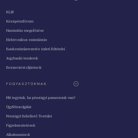
KLIR
Készpénzfórum
Hamisítás megelőzése
Elektronikus számlázás
Bankszámlavezetés üzleti feltételei
Jegybanki tenderek
Beszerzési eljárások
FOGYASZTÓKNAK
Mit tegyünk, ha pénzügyi panaszunk van?
Ügyfélszolgálat
Pénzügyi Békéltető Testület
Figyelmeztetések
Alkalmazások