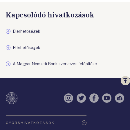
Kapcsolódó hivatkozások
Elérhetőségek
Elérhetőségek
A Magyar Nemzeti Bank szervezeti felépítése
Vi
a
te
Instagram
Twitter
Facebook
YouTube
Sell
Oldaltérkép
GYORSHIVATKOZÁSOK