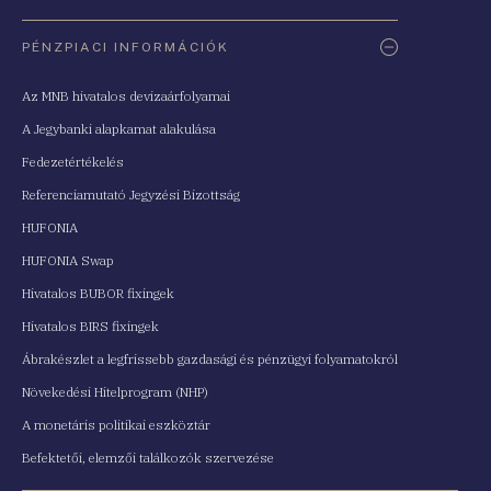
PÉNZPIACI INFORMÁCIÓK
Az MNB hivatalos devizaárfolyamai
A Jegybanki alapkamat alakulása
Fedezetértékelés
Referenciamutató Jegyzési Bizottság
HUFONIA
HUFONIA Swap
Hivatalos BUBOR fixingek
Hivatalos BIRS fixingek
Ábrakészlet a legfrissebb gazdasági és pénzügyi folyamatokról
Növekedési Hitelprogram (NHP)
A monetáris politikai eszköztár
Befektetői, elemzői találkozók szervezése