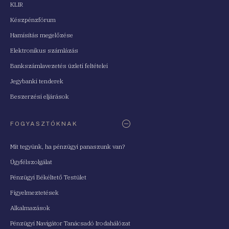
KLIR
Készpénzfórum
Hamisítás megelőzése
Elektronikus számlázás
Bankszámlavezetés üzleti feltételei
Jegybanki tenderek
Beszerzési eljárások
FOGYASZTÓKNAK
Mit tegyünk, ha pénzügyi panaszunk van?
Ügyfélszolgálat
Pénzügyi Békéltető Testület
Figyelmeztetések
Alkalmazások
Pénzügyi Navigátor Tanácsadó Irodahálózat