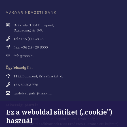
MAGYAR NEMZETI BANK
Cím
Székhely: 1054 Budapest,
Szabadság tér 8-9.
Telefonszám
Tel.: +36 (1) 428 2600
Fax
Fax: +36 (1) 429 8000
Email
info@mnb.hu
cím
Ügyfélszolgálat
Cím
1122 Budapest, Krisztina krt. 6.
Telefonszám
+36 80 203 776
Email
ugyfelszolgalat@mnb.hu
cím
Lakossági pénztár
Ez a weboldal sütiket („cookie”)
Cím
1054 Budapest, Kiss Ernő utca 1.
használ
(a Magyar Nemzeti Bank Budapest V. ker., Szabadság tér
8-9. szám alatti székházának Kiss Ernő utca 1. szám alatti bejárata)