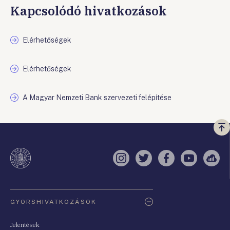
Kapcsolódó hivatkozások
Elérhetőségek
Elérhetőségek
A Magyar Nemzeti Bank szervezeti felépítése
Vi
a
te
Instagram
Twitter
Facebook
YouTube
Sell
Oldaltérkép
GYORSHIVATKOZÁSOK
Jelentések