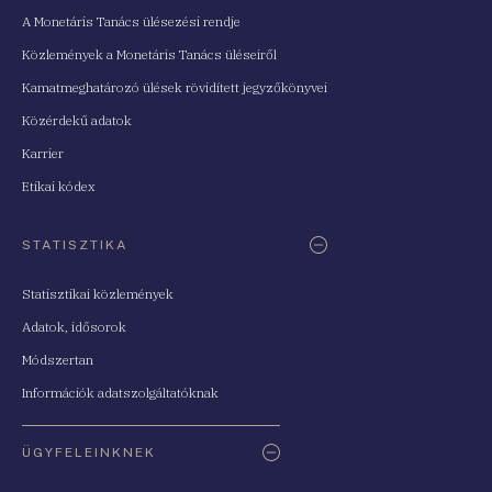
A Monetáris Tanács ülésezési rendje
Közlemények a Monetáris Tanács üléseiről
Kamatmeghatározó ülések rövidített jegyzőkönyvei
Közérdekű adatok
Karrier
Etikai kódex
STATISZTIKA
Statisztikai közlemények
Adatok, idősorok
Módszertan
Információk adatszolgáltatóknak
ÜGYFELEINKNEK