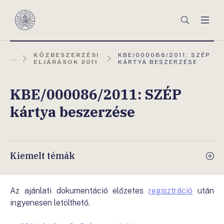
Főmenü
Keresés
Men
Magyar
Nemzeti
Bank
AKTUÁLIS
KÖZBESZERZÉSI
KBE/000086/2011: SZÉP
...
OLDAL:
ELJÁRÁSOK 2011
KÁRTYA BESZERZÉSE
KBE/000086/2011: SZÉP
kártya beszerzése
Kiemelt témák
Az ajánlati dokumentáció előzetes
regisztráció
után
ingyenesen letölthető.