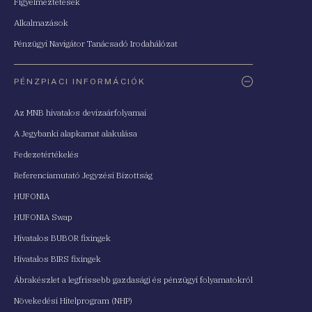
Figyelmeztetések
Alkalmazások
Pénzügyi Navigátor Tanácsadó Irodahálózat
PÉNZPIACI INFORMÁCIÓK
Az MNB hivatalos devizaárfolyamai
A Jegybanki alapkamat alakulása
Fedezetértékelés
Referenciamutató Jegyzési Bizottság
HUFONIA
HUFONIA Swap
Hivatalos BUBOR fixingek
Hivatalos BIRS fixingek
Ábrakészlet a legfrissebb gazdasági és pénzügyi folyamatokról
Növekedési Hitelprogram (NHP)