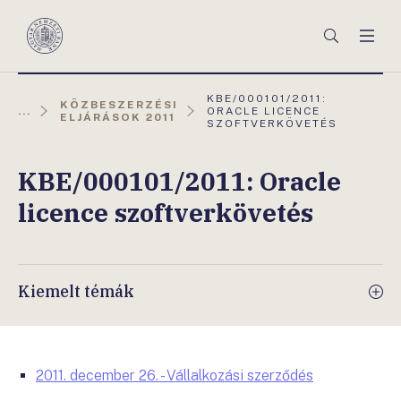
Főmenü
Keresés
Men
Magyar
Nemzeti
Bank
AKTUÁLIS
KBE/000101/2011:
KÖZBESZERZÉSI
OLDAL:
...
ORACLE LICENCE
ELJÁRÁSOK 2011
SZOFTVERKÖVETÉS
KBE/000101/2011: Oracle
licence szoftverkövetés
Kiemelt témák
2011. december 26. - Vállalkozási szerződés