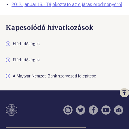
2012. január 18. - Tájékoztató az eljárás eredményéről
Kapcsolódó hivatkozások
Elérhetőségek
Elérhetőségek
A Magyar Nemzeti Bank szervezeti felépítése
Vi
a
te
Instagram
Twitter
Facebook
YouTube
Sell