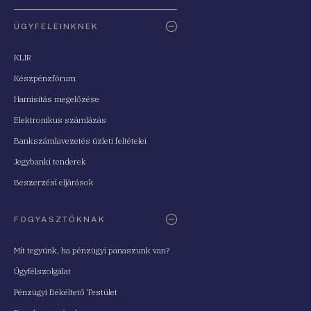
ÜGYFELEINKNEK
KLIR
Készpénzfórum
Hamisítás megelőzése
Elektronikus számlázás
Bankszámlavezetés üzleti feltételei
Jegybanki tenderek
Beszerzési eljárások
FOGYASZTÓKNAK
Mit tegyünk, ha pénzügyi panaszunk van?
Ügyfélszolgálat
Pénzügyi Békéltető Testület