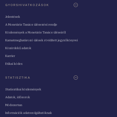
Oldaltérkép
GYORSHIVATKOZÁSOK
Jelentések
A Monetáris Tanács ülésezési rendje
Közlemények a Monetáris Tanács üléseiről
Kamatmeghatározó ülések rövidített jegyzőkönyvei
Közérdekű adatok
Karrier
Etikai kódex
STATISZTIKA
Statisztikai közlemények
Adatok, idősorok
Módszertan
Információk adatszolgáltatóknak