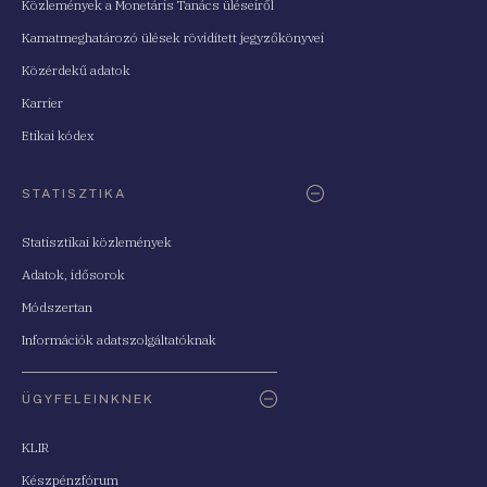
Közlemények a Monetáris Tanács üléseiről
Kamatmeghatározó ülések rövidített jegyzőkönyvei
Közérdekű adatok
Karrier
Etikai kódex
STATISZTIKA
Statisztikai közlemények
Adatok, idősorok
Módszertan
Információk adatszolgáltatóknak
ÜGYFELEINKNEK
KLIR
Készpénzfórum