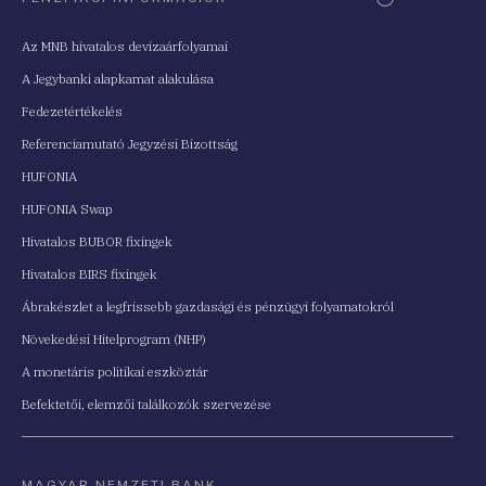
Az MNB hivatalos devizaárfolyamai
A Jegybanki alapkamat alakulása
Fedezetértékelés
Referenciamutató Jegyzési Bizottság
HUFONIA
HUFONIA Swap
Hivatalos BUBOR fixingek
Hivatalos BIRS fixingek
Ábrakészlet a legfrissebb gazdasági és pénzügyi folyamatokról
Növekedési Hitelprogram (NHP)
A monetáris politikai eszköztár
Befektetői, elemzői találkozók szervezése
MAGYAR NEMZETI BANK