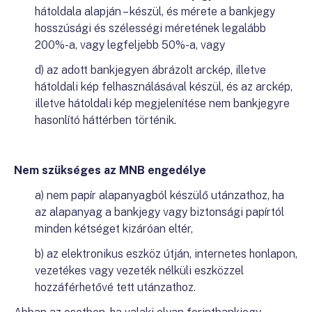
hátoldala alapján – készül, és mérete a bankjegy
hosszúsági és szélességi méretének legalább
200%-a, vagy legfeljebb 50%-a, vagy
d) az adott bankjegyen ábrázolt arckép, illetve
hátoldali kép felhasználásával készül, és az arckép,
illetve hátoldali kép megjelenítése nem bankjegyre
hasonlító háttérben történik.
Nem szükséges az MNB engedélye
a) nem papír alapanyagból készülő utánzathoz, ha
az alapanyag a bankjegy vagy biztonsági papírtól
minden kétséget kizáróan eltér,
b) az elektronikus eszköz útján, internetes honlapon,
vezetékes vagy vezeték nélküli eszközzel
hozzáférhetővé tett utánzathoz.