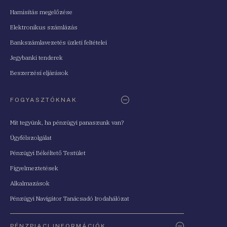
Hamisítás megelőzése
Elektronikus számlázás
Bankszámlavezetés üzleti feltételei
Jegybanki tenderek
Beszerzési eljárások
FOGYASZTÓKNAK
Mit tegyünk, ha pénzügyi panaszunk van?
Ügyfélszolgálat
Pénzügyi Békéltető Testület
Figyelmeztetések
Alkalmazások
Pénzügyi Navigátor Tanácsadó Irodahálózat
PÉNZPIACI INFORMÁCIÓK