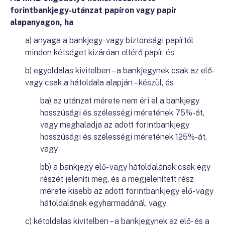
forintbankjegy-utánzat papíron vagy papír
alapanyagon, ha
a) anyaga a bankjegy- vagy biztonsági papírtól
minden kétséget kizáróan eltérő papír, és
b) egyoldalas kivitelben – a bankjegynek csak az elő-
vagy csak a hátoldala alapján – készül, és
ba) az utánzat mérete nem éri el a bankjegy
hosszúsági és szélességi méretének 75%-át,
vagy meghaladja az adott forintbankjegy
hosszúsági és szélességi méretének 125%-át,
vagy
bb) a bankjegy elő- vagy hátoldalának csak egy
részét jeleníti meg, és a megjelenített rész
mérete kisebb az adott forintbankjegy elő- vagy
hátoldalának egyharmadánál, vagy
c) kétoldalas kivitelben – a bankjegynek az elő- és a