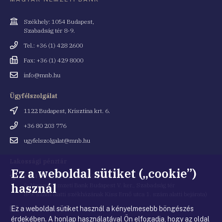
Cím
Székhely: 1054 Budapest,
Szabadság tér 8-9.
Telefonszám
Tel.: +36 (1) 428 2600
Fax
Fax: +36 (1) 429 8000
Email
info@mnb.hu
cím
Ügyfélszolgálat
Cím
1122 Budapest, Krisztina krt. 6.
Telefonszám
+36 80 203 776
Email
ugyfelszolgalat@mnb.hu
cím
Lakossági pénztár
Ez a weboldal sütiket („cookie”)
Cím
1054 Budapest, Kiss Ernő utca 1.
használ
(a Magyar Nemzeti Bank Budapest V. ker., Szabadság tér
8-9. szám alatti székházának Kiss Ernő utca 1. szám alatti bejárata)
Ez a weboldal sütiket használ a kényelmesebb böngészés
Email
penztar@mnb.hu
cím
érdekében. A honlap használatával Ön elfogadja, hogy az oldal