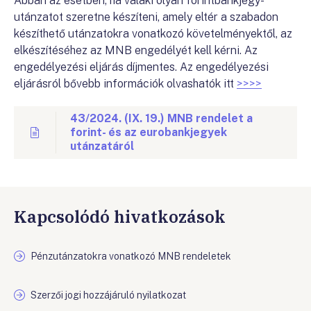
Abban az esetben, ha valaki olyan forintbankjegy-
utánzatot szeretne készíteni, amely eltér a szabadon
készíthető utánzatokra vonatkozó követelményektől, az
elkészítéséhez az MNB engedélyét kell kérni. Az
engedélyezési eljárás díjmentes. Az engedélyezési
eljárásról bővebb információk olvashatók itt
>>>>
43/2024. (IX. 19.) MNB rendelet a
forint- és az eurobankjegyek
utánzatáról
Kapcsolódó hivatkozások
Pénzutánzatokra vonatkozó MNB rendeletek
Szerzői jogi hozzájáruló nyilatkozat