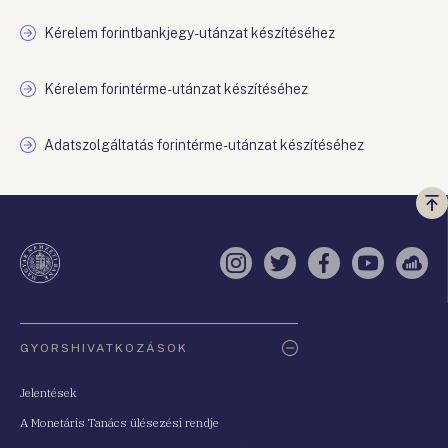
Kérelem forintbankjegy-utánzat készítéséhez
Kérelem forintérme-utánzat készítéséhez
Adatszolgáltatás forintérme-utánzat készítéséhez
Vi
a
te
Instagram
Twitter
Facebook
YouTube
Sell
Oldaltérkép
GYORSHIVATKOZÁSOK
Jelentések
A Monetáris Tanács ülésezési rendje