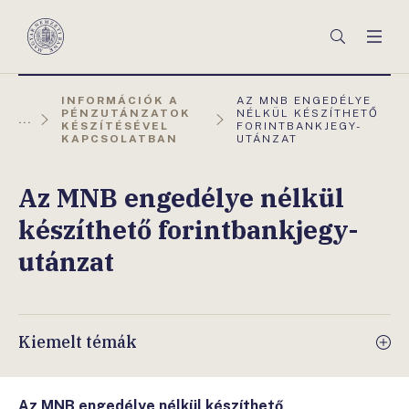
Főmenü
Keresés
Men
Magyar
Nemzeti
Bank
AKTUÁLIS
INFORMÁCIÓK A
AZ MNB ENGEDÉLYE
OLDAL:
PÉNZUTÁNZATOK
NÉLKÜL KÉSZÍTHETŐ
...
KÉSZÍTÉSÉVEL
FORINTBANKJEGY-
KAPCSOLATBAN
UTÁNZAT
Az MNB engedélye nélkül
készíthető forintbankjegy-
utánzat
Kiemelt témák
Az MNB engedélye nélkül készíthető