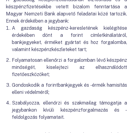
készpénzfizetésekbe vetett bizalom fenntartása a
Magyar Nemzeti Bank alapvető feladatai közé tartozik.
Ennek érdekében a jegybank:
A gazdaság készpénz-keresletének kielégítése
érdekében dönt a forint címletkínálatáról,
bankjegyeket, érméket gyártat és hoz forgalomba,
valamint készpénzkészleteket tart;
Folyamatosan ellenőrzi a forgalomban lévő készpénz
minőségét, kiselejtezi az elhasználódott
fizetőeszközöket;
Gondoskodik a forintbankjegyek és -érmék hamisítás
elleni védelméről;
Szabályozza, ellenőrzi és szakmailag támogatja a
jegybankon kívüli készpénzforgalmazás és -
feldolgozás folyamatait.