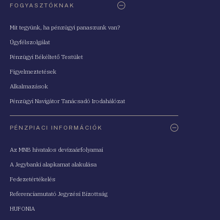
FOGYASZTÓKNAK
Mit tegyünk, ha pénzügyi panaszunk van?
Ügyfélszolgálat
Pénzügyi Békéltető Testület
Figyelmeztetések
Alkalmazások
Pénzügyi Navigátor Tanácsadó Irodahálózat
PÉNZPIACI INFORMÁCIÓK
Az MNB hivatalos devizaárfolyamai
A Jegybanki alapkamat alakulása
Fedezetértékelés
Referenciamutató Jegyzési Bizottság
HUFONIA