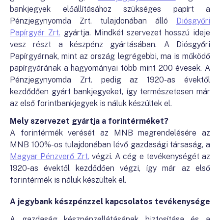
bankjegyek előállításához szükséges papírt a
Pénzjegynyomda Zrt. tulajdonában álló
Diósgyőri
Papírgyár Zrt.
gyártja. Mindkét szervezet hosszú ideje
vesz részt a készpénz gyártásában. A Diósgyőri
Papírgyárnak, mint az ország legrégebbi, ma is működő
papírgyárának a hagyományai több mint 200 évesek. A
Pénzjegynyomda Zrt. pedig az 1920-as évektől
kezdődően gyárt bankjegyeket, így természetesen már
az első forintbankjegyek is náluk készültek el.
Mely szervezet gyártja a forintérméket?
A forintérmék verését az MNB megrendelésére az
MNB 100%-os tulajdonában lévő gazdasági társaság, a
Magyar Pénzverő Zrt.
végzi. A cég e tevékenységét az
1920-as évektől kezdődően végzi, így már az első
forintérmék is náluk készültek el.
A jegybank készpénzzel kapcsolatos tevékenysége
A gazdaság készpénzellátásának biztosítása és a