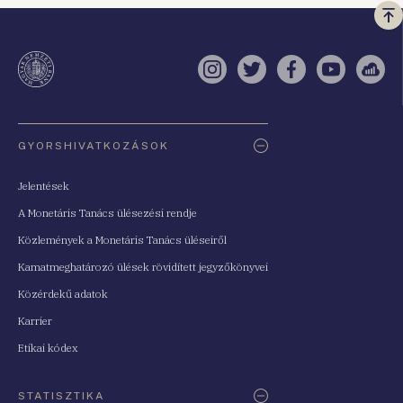
Vi
a
te
Instagram
Twitter
Facebook
YouTube
Sell
Oldaltérkép
GYORSHIVATKOZÁSOK
Jelentések
A Monetáris Tanács ülésezési rendje
Közlemények a Monetáris Tanács üléseiről
Kamatmeghatározó ülések rövidített jegyzőkönyvei
Közérdekű adatok
Karrier
Etikai kódex
STATISZTIKA