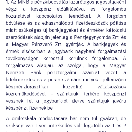
1.
Az MNB a pénzkibocsátás kizárólagos jogosultjaként
végzi a készpénz előállításával és forgalomba
hozatalával kapcsolatos teendőket. A forgalom
bővülése és az elhasználódott fizetőeszközök pótlása
miatt szükséges új bankjegyeket és érméket kétoldalú
szerződések alapján jelenleg a Pénzjegynyomda Zrt. és
a Magyar Pénzverő Zrt. gyártják. A bankjegyek és
érmék elsősorban a jegybank nagybani forgalmazási
tevékenységén keresztül kerülnek forgalomba. A
forgalmazás alapjául az szolgál, hogy a Magyar
Nemzeti Bank pénzforgalmi számlát vezet a
hitelintézetek és a posta számára, melyek – jellemzően
készpénzlogisztikai közvetítő vállalkozások
közreműködésével – számlájuk terhére készpénzt
vesznek fel a jegybanktól, illetve számlájuk javára
készpénzt fizetnek be.
A címletskála módosítására bár nem túl gyakran, de
szükség van. Ilyen intézkedés volt legutóbb az 1 és 2