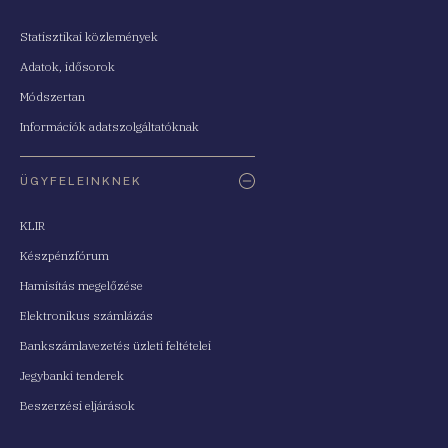
Statisztikai közlemények
Adatok, idősorok
Módszertan
Információk adatszolgáltatóknak
ÜGYFELEINKNEK
KLIR
Készpénzfórum
Hamisítás megelőzése
Elektronikus számlázás
Bankszámlavezetés üzleti feltételei
Jegybanki tenderek
Beszerzési eljárások