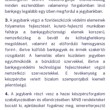
minden esztendőben valamennyi forgalomban lévő
bankjegy legalább egy ízben megfordul a jegybankban.
3.
A jegybank végzi a fizetőeszközök védelmi elemeinek
folyamatos fejlesztését, kutató-fejlesztő munkában
feltárja a bankjegybiztonsági elemek korszerű,
nemzetközileg is bevált és költséghatékony
megoldásait, valamint az előforduló hamisgyanús
forint-, illetve külföldi bankjegyek és érmék szakértői
vizsgálatát. A hamisítás elleni küzdelem jegyében
együttműködik a bűnüldöző szervekkel, illetve a
bankjegyvédelmi technológiai fejlesztéseket végző
nemzetközi szervezetekkel. E tevékenység a
készpénzbe vetett bizalom szempontjából kiemelt
jelentőségű.
4.
A jegybank részt vesz a hazai készpénzforgalom
szabályozásában és ellenőrzésében: MNB rendeleteket
bocsát ki, ajánlásokat fogalmaz meg, ismeretterjesztő