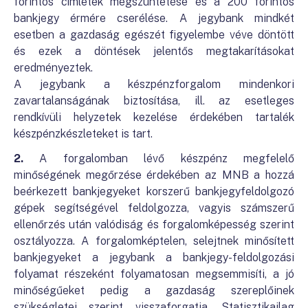
forintos címletek megszüntetése és a 200 forintos
bankjegy érmére cserélése. A jegybank mindkét
esetben a gazdaság egészét figyelembe véve döntött
és ezek a döntések jelentős megtakarításokat
eredményeztek.
A jegybank a készpénzforgalom mindenkori
zavartalanságának biztosítása, ill. az esetleges
rendkívüli helyzetek kezelése érdekében tartalék
készpénzkészleteket is tart.
2.
A forgalomban lévő készpénz megfelelő
minőségének megőrzése érdekében az MNB a hozzá
beérkezett bankjegyeket korszerű bankjegyfeldolgozó
gépek segítségével feldolgozza, vagyis számszerű
ellenőrzés után valódiság és forgalomképesség szerint
osztályozza. A forgalomképtelen, selejtnek minősített
bankjegyeket a jegybank a bankjegy-feldolgozási
folyamat részeként folyamatosan megsemmisíti, a jó
minőségűeket pedig a gazdaság szereplőinek
szükségletei szerint visszaforgatja. Statisztikailag