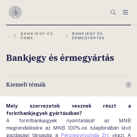
Főmenü
Keresés
Men
Magyar
Nemzeti
Bank
AKTUÁLIS
BANKJEGY ÉS
BANKJEGY ÉS
...
OLDAL:
ÉRME
ÉRMEGYÁRTÁS
Bankjegy és érmegyártás
Kiemelt témák
Mely szervezetek vesznek részt a
forintbankjegyek gyártásában?
A forintbankjegyek nyomtatását az MNB
megrendelésére az MNB 100%-os tulajdonában lévő
gazdasági társaság, a
Pénzjegynyomda Zrt.
végzi. A