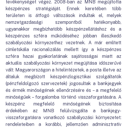
tevékenységet végez. 2008-ban az MNB megújította
készpénzes stratégiáját. Ennek keretében több
területen is átfogó változások indultak el, melyek
nemzetgazdasági szempontból hatékonyabb,
ugyanakkor megbízhatóbb készpénzellátáshoz és a
készpénzes szféra működéséhez jobban illeszkedő
szabályozási környezethez vezetnek. A már említett
címletskála racionalizálás mellett így a készpénzes
szféra hazai gyakorlatának sajátosságai miatt az
aktuális szabályozási környezet megújítása időszerűvé
vált: Magyarországon a hitelintézetek, a posta illetve az
általuk megbízott készpénzlogisztikai szolgáltatók
(pénzfeldolgozó szervezetek) jogosultak a bankjegyek
és érmék minőségének ellenőrzésére és – a megfelelő
minőségűek – forgalomba történő visszaforgatására. A
készpénz megfelelő minőségének biztosítása
érdekében az MNB felülvizsgálta a bankjegy-
visszaforgatásra vonatkozó szabályozási környezetet:
rendeleteiben a korábbi, jellemzően adminisztratív