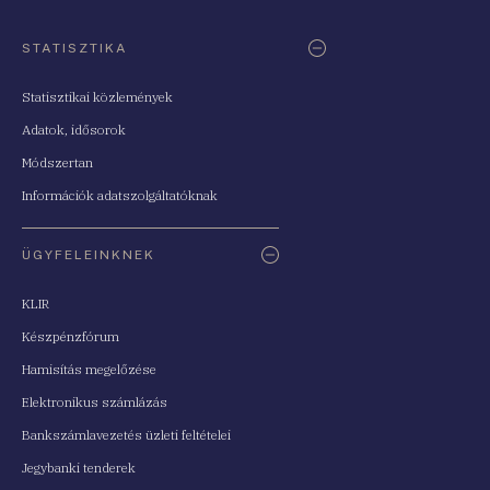
STATISZTIKA
Statisztikai közlemények
Adatok, idősorok
Módszertan
Információk adatszolgáltatóknak
ÜGYFELEINKNEK
KLIR
Készpénzfórum
Hamisítás megelőzése
Elektronikus számlázás
Bankszámlavezetés üzleti feltételei
Jegybanki tenderek