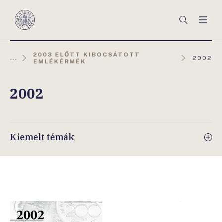
Főmenü
Keresés
Men
Magyar
Nemzeti
Bank
2003 ELŐTT KIBOCSÁTOTT
AKTUÁL
...
2002
EMLÉKÉRMÉK
OLDAL:
2002
Kiemelt témák