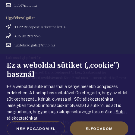
Email
info@mnb.hu
cím
Ügyfélszolgálat
Cím
1122 Budapest, Krisztina krt. 6.
Telefonszám
+36 80 203 776
Email
ugyfelszolgalat@mnb.hu
cím
Lakossági pénztár
Ez a weboldal sütiket („cookie”)
Cím
1054 Budapest, Kiss Ernő utca 1.
használ
(a Magyar Nemzeti Bank Budapest V. ker., Szabadság tér
8-9. szám alatti székházának Kiss Ernő utca 1. szám alatti bejárata)
Ez a weboldal sütiket használ a kényelmesebb böngészés
Email
penztar@mnb.hu
cím
érdekében. A honlap használatával Ön elfogadja, hogy az oldal
sütiket használ. Kérjük, olvassa el Süti tájékoztatónkat
,amelyben további információkat olvashat a sütikről és azt is
megtudhatja, hogyan tudja kikapcsolni vagy törölni őket.
Süti
© Magyar Nemzeti Bank
|
Impresszum
|
Jogi nyilatkozat
|
Adatkezelési
tájékoztatónkat
tájékoztató
|
Süti tájékoztató
|
Gyakorlati tudnivalók a honlappal
NEM FOGADOM EL
ELFOGADOM
kapcsolatban