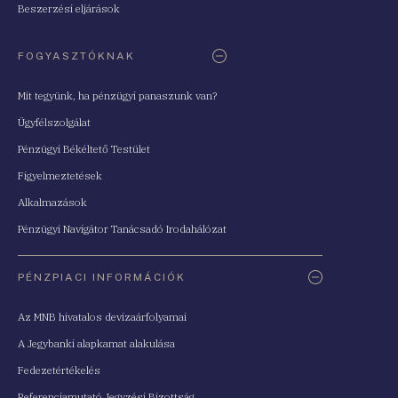
Beszerzési eljárások
FOGYASZTÓKNAK
Mit tegyünk, ha pénzügyi panaszunk van?
Ügyfélszolgálat
Pénzügyi Békéltető Testület
Figyelmeztetések
Alkalmazások
Pénzügyi Navigátor Tanácsadó Irodahálózat
PÉNZPIACI INFORMÁCIÓK
Az MNB hivatalos devizaárfolyamai
A Jegybanki alapkamat alakulása
Fedezetértékelés
Referenciamutató Jegyzési Bizottság