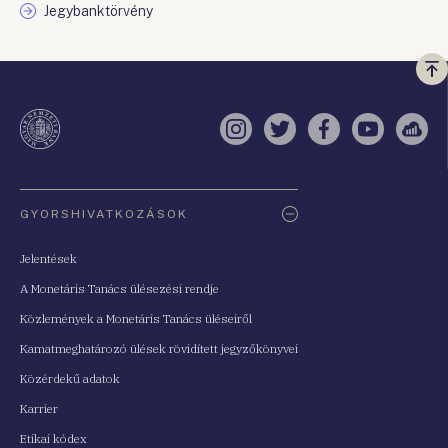
Jegybanktörvény
Vi
a
te
Instagram
Twitter
Facebook
YouTube
Sell
Oldaltérkép
GYORSHIVATKOZÁSOK
Jelentések
A Monetáris Tanács ülésezési rendje
Közlemények a Monetáris Tanács üléseiről
Kamatmeghatározó ülések rövidített jegyzőkönyvei
Közérdekű adatok
Karrier
Etikai kódex