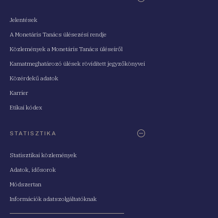
Jelentések
A Monetáris Tanács ülésezési rendje
Közlemények a Monetáris Tanács üléseiről
Kamatmeghatározó ülések rövidített jegyzőkönyvei
Közérdekű adatok
Karrier
Etikai kódex
STATISZTIKA
Statisztikai közlemények
Adatok, idősorok
Módszertan
Információk adatszolgáltatóknak