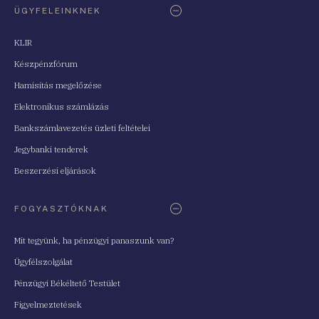
ÜGYFELEINKNEK
KLIR
Készpénzfórum
Hamisítás megelőzése
Elektronikus számlázás
Bankszámlavezetés üzleti feltételei
Jegybanki tenderek
Beszerzési eljárások
FOGYASZTÓKNAK
Mit tegyünk, ha pénzügyi panaszunk van?
Ügyfélszolgálat
Pénzügyi Békéltető Testület
Figyelmeztetések