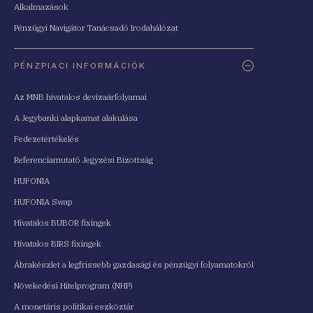
Alkalmazások
Pénzügyi Navigátor Tanácsadó Irodahálózat
PÉNZPIACI INFORMÁCIÓK
Az MNB hivatalos devizaárfolyamai
A Jegybanki alapkamat alakulása
Fedezetértékelés
Referenciamutató Jegyzési Bizottság
HUFONIA
HUFONIA Swap
Hivatalos BUBOR fixingek
Hivatalos BIRS fixingek
Ábrakészlet a legfrissebb gazdasági és pénzügyi folyamatokról
Növekedési Hitelprogram (NHP)
A monetáris politikai eszköztár