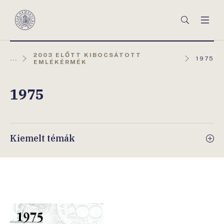
Főmenü
Keresés
Men
Magyar
Nemzeti
Bank
2003 ELŐTT KIBOCSÁTOTT
AKTUÁL
...
1975
EMLÉKÉRMÉK
OLDAL:
1975
Kiemelt témák