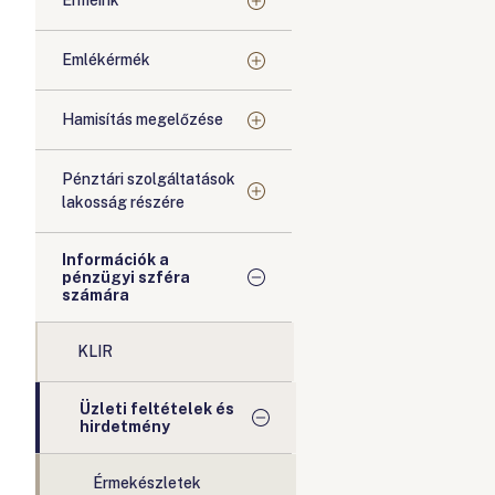
Érméink
Emlékérmék
Hamisítás megelőzése
Pénztári szolgáltatások
lakosság részére
Információk a
pénzügyi szféra
számára
KLIR
Üzleti feltételek és
hirdetmény
Érmekészletek