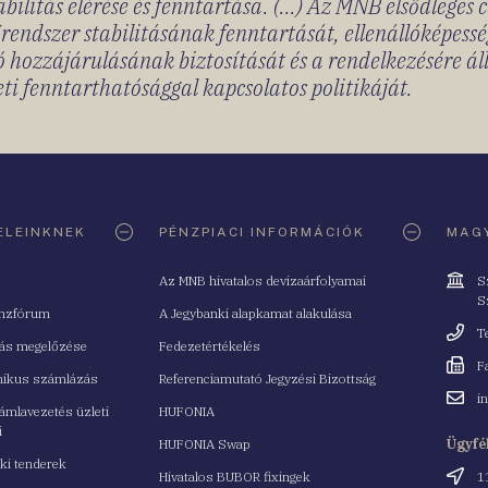
bilitás elérése és fenntartása. (...) Az MNB elsődleges 
rendszer stabilitásának fenntartását, ellenállóképessé
 hozzájárulásának biztosítását és a rendelkezésére á
ti fenntarthatósággal kapcsolatos politikáját.
ELEINKNEK
PÉNZPIACI INFORMÁCIÓK
MAGY
Cím
Az MNB hivatalos devizaárfolyamai
S
S
nzfórum
A Jegybanki alapkamat alakulása
Telefo
T
tás megelőzése
Fedezetértékelés
Fax
F
nikus számlázás
Referenciamutató Jegyzési Bizottság
Email
i
mlavezetés üzleti
HUFONIA
cím
i
HUFONIA Swap
Ügyfé
ki tenderek
Cím
Hivatalos BUBOR fixingek
1