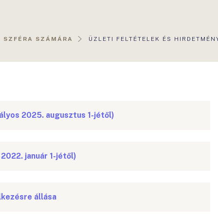
AKTUÁLIS
I SZFÉRA SZÁMÁRA
ÜZLETI FELTÉTELEK ÉS HIRDETMÉN
OLDAL:
ályos 2025. augusztus 1-jétől)
022. január 1-jétől)
kezésre állása