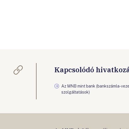
Kapcsolódó hivatkoz
Az MNB mint bank (bankszámla-veze
szolgáltatások)