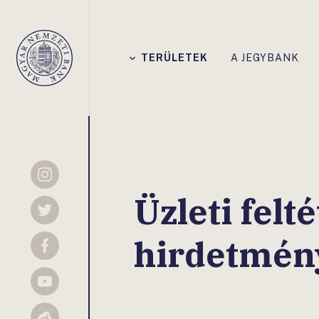
Főmenü
TERÜLETEK
A JEGYBANK
Magyar
Nemzeti
Bank
Instagram
Üzleti felt
Twitter
hirdetmén
Facebook
YouTube