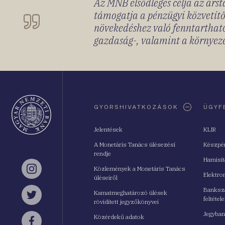
Az MNB elsődleges célja az ársta
támogatja a pénzügyi közvetítő
növekedéshez való fenntartható
gazdaság-, valamint a környeze
Oldaltérkép
GYORSHIVATKOZÁSOK
ÜGYF
Jelentések
KLIR
A Monetáris Tanács ülésezési
Készpé
rendje
Hamisí
Közlemények a Monetáris Tanács
Instagram
Elektro
üléseiről
Bankszá
Kamatmeghatározó ülések
feltétele
Twitter
rövidített jegyzőkönyvei
Jegyban
Közérdekű adatok