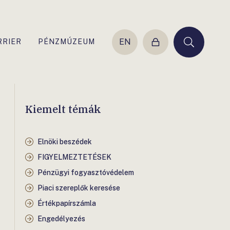
EN
RRIER
PÉNZMÚZEUM
Belépés
Keresés
Kiemelt témák
Elnöki beszédek
FIGYELMEZTETÉSEK
Pénzügyi fogyasztóvédelem
Piaci szereplők keresése
Értékpapírszámla
Engedélyezés