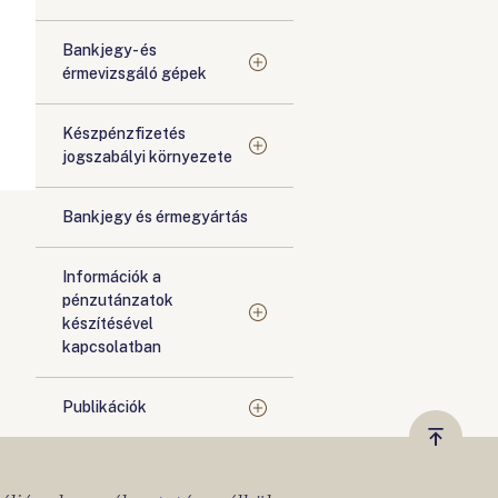
Bankjegy- és
érmevizsgáló gépek
Készpénzfizetés
jogszabályi környezete
Bankjegy és érmegyártás
Információk a
pénzutánzatok
készítésével
kapcsolatban
Publikációk
Vissza
a