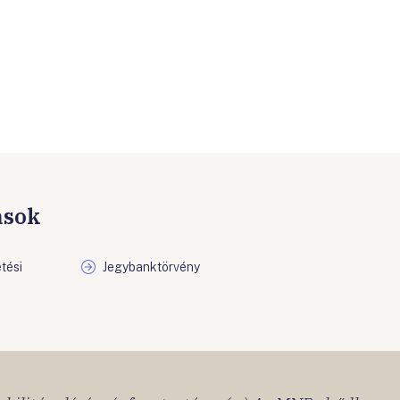
ások
tési
Jegybanktörvény