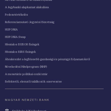
A Jegybanki alapkamat alakulása
Fedezetértékelés
Referenciamutató Jegyzési Bizottság
HUFONIA
HUFONIA Swap
Hivatalos BUBOR fixingek
Hivatalos BIRS fixingek
Ábrakészlet a legfrissebb gazdasági és pénzügyi folyamatokról
Növekedési Hitelprogram (NHP)
A monetáris politikai eszköztár
Befektetői, elemzői találkozók szervezése
MAGYAR NEMZETI BANK
Cím
Székhely: 1054 Budapest,