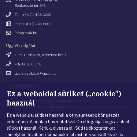
Szabadság tér 8-9.
Telefonszám
Tel.: +36 (1) 428 2600
Fax
Fax: +36 (1) 429 8000
Email
info@mnb.hu
cím
Ügyfélszolgálat
Cím
1122 Budapest, Krisztina krt. 6.
Telefonszám
+36 80 203 776
Email
ugyfelszolgalat@mnb.hu
cím
Lakossági pénztár
Ez a weboldal sütiket („cookie”)
Cím
1054 Budapest, Kiss Ernő utca 1.
használ
(a Magyar Nemzeti Bank Budapest V. ker., Szabadság tér
8-9. szám alatti székházának Kiss Ernő utca 1. szám alatti bejárata)
Ez a weboldal sütiket használ a kényelmesebb böngészés
Email
penztar@mnb.hu
cím
érdekében. A honlap használatával Ön elfogadja, hogy az oldal
sütiket használ. Kérjük, olvassa el Süti tájékoztatónkat
,amelyben további információkat olvashat a sütikről és azt is