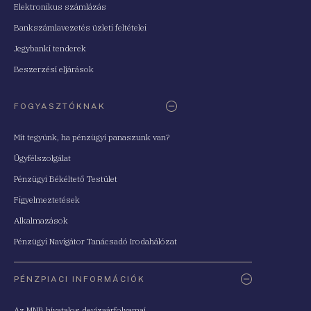
Elektronikus számlázás
Bankszámlavezetés üzleti feltételei
Jegybanki tenderek
Beszerzési eljárások
FOGYASZTÓKNAK
Mit tegyünk, ha pénzügyi panaszunk van?
Ügyfélszolgálat
Pénzügyi Békéltető Testület
Figyelmeztetések
Alkalmazások
Pénzügyi Navigátor Tanácsadó Irodahálózat
PÉNZPIACI INFORMÁCIÓK
Az MNB hivatalos devizaárfolyamai