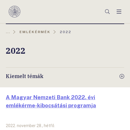
Főmenü
Keresés
Men
Magyar
Nemzeti
Bank
AKTUÁLIS
...
EMLÉKÉRMÉK
2022
OLDAL:
2022
Kiemelt témák
A Magyar Nemzeti Bank 2022. évi
emlékérme-kibocsátási programja
2022. november 28., hétfő.