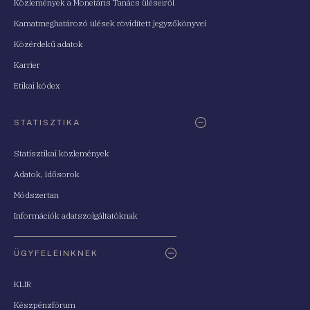
Közlemények a Monetáris Tanács üléseiről
Kamatmeghatározó ülések rövidített jegyzőkönyvei
Közérdekű adatok
Karrier
Etikai kódex
STATISZTIKA
Statisztikai közlemények
Adatok, idősorok
Módszertan
Információk adatszolgáltatóknak
ÜGYFELEINKNEK
KLIR
Készpénzfórum