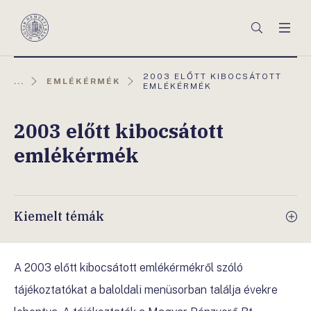
Főmenü
Keresés
Men
Magyar
Nemzeti
Bank
AKTUÁLIS
2003 ELŐTT KIBOCSÁTOTT
...
EMLÉKÉRMÉK
OLDAL:
EMLÉKÉRMÉK
2003 előtt kibocsátott
emlékérmék
Kiemelt témák
A 2003 előtt kibocsátott emlékérmékről szóló
tájékoztatókat a baloldali menüsorban találja évekre