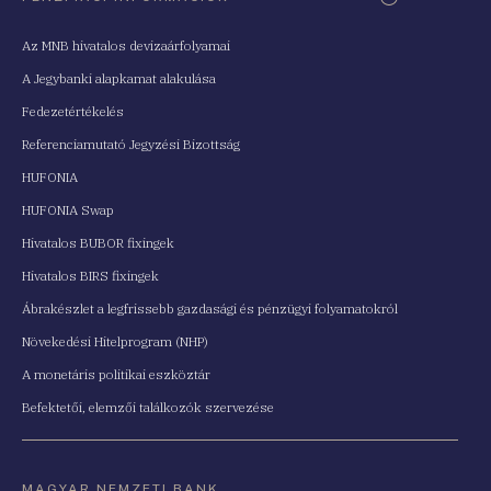
Az MNB hivatalos devizaárfolyamai
A Jegybanki alapkamat alakulása
Fedezetértékelés
Referenciamutató Jegyzési Bizottság
HUFONIA
HUFONIA Swap
Hivatalos BUBOR fixingek
Hivatalos BIRS fixingek
Ábrakészlet a legfrissebb gazdasági és pénzügyi folyamatokról
Növekedési Hitelprogram (NHP)
A monetáris politikai eszköztár
Befektetői, elemzői találkozók szervezése
MAGYAR NEMZETI BANK