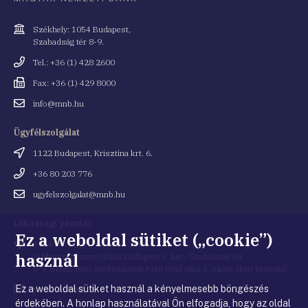
Cím
Székhely: 1054 Budapest,
Szabadság tér 8-9.
Telefonszám
Tel.: +36 (1) 428 2600
Fax
Fax: +36 (1) 429 8000
Email
info@mnb.hu
cím
Ügyfélszolgálat
Cím
1122 Budapest, Krisztina krt. 6.
Telefonszám
+36 80 203 776
Email
ugyfelszolgalat@mnb.hu
cím
Lakossági pénztár
Ez a weboldal sütiket („cookie”)
Cím
1054 Budapest, Kiss Ernő utca 1.
használ
(a Magyar Nemzeti Bank Budapest V. ker., Szabadság tér
8-9. szám alatti székházának Kiss Ernő utca 1. szám alatti bejárata)
Ez a weboldal sütiket használ a kényelmesebb böngészés
Email
penztar@mnb.hu
cím
érdekében. A honlap használatával Ön elfogadja, hogy az oldal