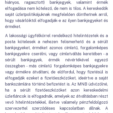
hiányos, ragasztott) bankjegyek, valamint érmék
elfogadása nem kötelező, de nem is tilos. A kereskedők
saját üzletpolitikájuknak megfelelően dönthetnek arról,
hogy vásárlóiktól elfogadják-e az ilyen bankjegyeket és
érméket.
A lakossági ügyfélkörrel rendelkező hitelintézetek és a
posta kötelesek a nehezen felismerhető és a sérült
bankjegyeket, érméket azonos címletű, forgalomképes
bankjegyekre cserélni, vagy címletváltás keretében - a
sérült bankjegyek, érmék névértékével egyező
összegben - más címletű forgalomképes bankjegyekre
vagy érmékre átváltani, de előfordul, hogy fizetésül is
elfogadják ezeket a fizetőeszközöket, ideértve a saját
bankszámlára történő befizetést is. Az MNB üdvözölné,
ha a sérült fizetőeszközöket azon kereskedelmi
üzletláncok is elfogadnák, amelyek az átváltásban részt
vevő hitelintézetekkel, illetve valamely pénzfeldolgozó
szervezettel szerződéses kapcsolatban állnak. A