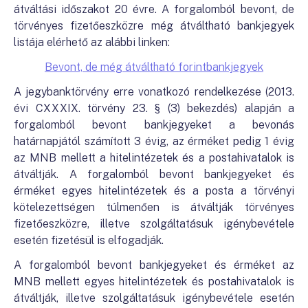
átváltási időszakot 20 évre. A forgalomból bevont, de
törvényes fizetőeszközre még átváltható bankjegyek
listája elérhető az alábbi linken:
Bevont, de még átváltható forintbankjegyek
A jegybanktörvény erre vonatkozó rendelkezése (2013.
évi CXXXIX. törvény 23. § (3) bekezdés) alapján a
forgalomból bevont bankjegyeket a bevonás
határnapjától számított 3 évig, az érméket pedig 1 évig
az MNB mellett a hitelintézetek és a postahivatalok is
átváltják. A forgalomból bevont bankjegyeket és
érméket egyes hitelintézetek és a posta a törvényi
kötelezettségen túlmenően is átváltják törvényes
fizetőeszközre, illetve szolgáltatásuk igénybevétele
esetén fizetésül is elfogadják.
A forgalomból bevont bankjegyeket és érméket az
MNB mellett egyes hitelintézetek és postahivatalok is
átváltják, illetve szolgáltatásuk igénybevétele esetén