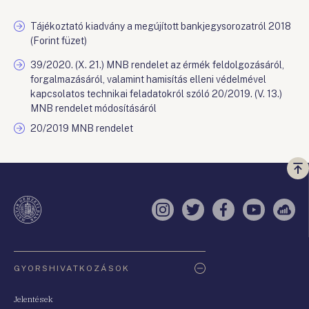
Tájékoztató kiadvány a megújított bankjegysorozatról 2018
(Forint füzet)
39/2020. (X. 21.) MNB rendelet az érmék feldolgozásáról,
forgalmazásáról, valamint hamisítás elleni védelmével
kapcsolatos technikai feladatokról szóló 20/2019. (V. 13.)
MNB rendelet módosításáról
20/2019 MNB rendelet
Vi
a
te
Instagram
Twitter
Facebook
YouTube
Sell
Oldaltérkép
GYORSHIVATKOZÁSOK
Jelentések