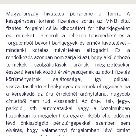
Magyarország hivatalos pénzneme a forint. A
készpénzben történő fizetések során az MNB által
fizetési forgalmi céllal kibocsátott forintbankjegyeket
és –érméket – a sérült, a nehezen felismerhető és a
forgalomból bevont bankjegyek és érmék kivételével –
mindenki köteles névértéken elfogadni. Ez a
rendelkezés azonban nem zárja ki azt, hogy a különböző
termékek, szolgáltatások árának megfizetésekor
ésszerű keretek között érvényesüljenek az adott fizetés
körülményeinek sajátosságai, így például
visszautasítható a bankjegyek és érmék elfogadása, ha
a kereskedő az áru értékénél aránytalanul nagyobb
címletből nem tud visszaadni. Az áru-, ital-, jegy-,
parkoló-, stb. automatákkal, vagy a közelmúltban
hazánkban is megjelent és egyre inkább elterjedőben
lévő önkiszolgáló pénztárgépekkel szemben sem
elvárás, hogy valamennyi forgalomban lévő címlet