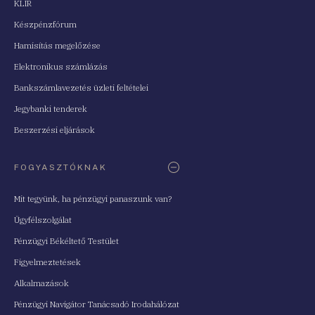
KLIR
Készpénzfórum
Hamisítás megelőzése
Elektronikus számlázás
Bankszámlavezetés üzleti feltételei
Jegybanki tenderek
Beszerzési eljárások
FOGYASZTÓKNAK
Mit tegyünk, ha pénzügyi panaszunk van?
Ügyfélszolgálat
Pénzügyi Békéltető Testület
Figyelmeztetések
Alkalmazások
Pénzügyi Navigátor Tanácsadó Irodahálózat