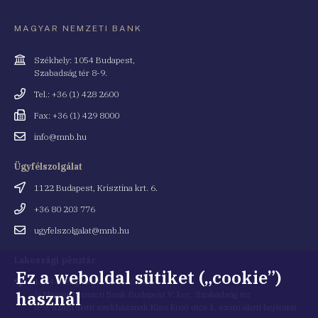
MAGYAR NEMZETI BANK
Cím
Székhely: 1054 Budapest,
Szabadság tér 8-9.
Telefonszám
Tel.: +36 (1) 428 2600
Fax
Fax: +36 (1) 429 8000
Email
info@mnb.hu
cím
Ügyfélszolgálat
Cím
1122 Budapest, Krisztina krt. 6.
Telefonszám
+36 80 203 776
Email
ugyfelszolgalat@mnb.hu
cím
Lakossági pénztár
Ez a weboldal sütiket („cookie”)
Cím
1054 Budapest, Kiss Ernő utca 1.
használ
(a Magyar Nemzeti Bank Budapest V. ker., Szabadság tér
8-9. szám alatti székházának Kiss Ernő utca 1. szám alatti bejárata)