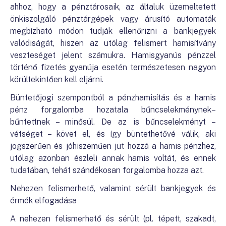
ahhoz, hogy a pénztárosaik, az általuk üzemeltetett
önkiszolgáló pénztárgépek vagy árusító automaták
megbízható módon tudják ellenőrizni a bankjegyek
valódiságát, hiszen az utólag felismert hamisítvány
veszteséget jelent számukra. Hamisgyanús pénzzel
történő fizetés gyanúja esetén természetesen nagyon
körültekintően kell eljárni.
Büntetőjogi szempontból a pénzhamisítás és a hamis
pénz forgalomba hozatala bűncselekménynek–
bűntettnek – minősül. De az is bűncselekményt –
vétséget – követ el, és így büntethetővé válik, aki
jogszerűen és jóhiszeműen jut hozzá a hamis pénzhez,
utólag azonban észleli annak hamis voltát, és ennek
tudatában, tehát szándékosan forgalomba hozza azt.
Nehezen felismerhető, valamint sérült bankjegyek és
érmék elfogadása
A nehezen felismerhető és sérült (pl. tépett, szakadt,