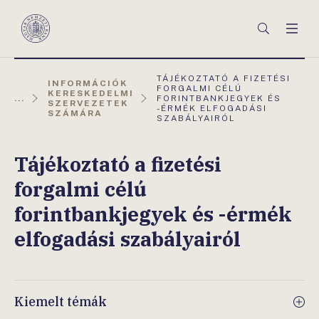
Főmenü
Keresés
Men
Magyar
Nemzeti
Bank
AKTUÁLIS
TÁJÉKOZTATÓ A FIZETÉSI
INFORMÁCIÓK
OLDAL:
FORGALMI CÉLÚ
KERESKEDELMI
...
FORINTBANKJEGYEK ÉS
SZERVEZETEK
-ÉRMÉK ELFOGADÁSI
SZÁMÁRA
SZABÁLYAIRÓL
Tájékoztató a fizetési
forgalmi célú
forintbankjegyek és -érmék
elfogadási szabályairól
Kiemelt témák