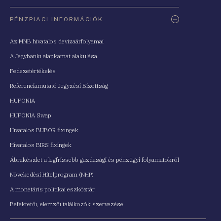
PÉNZPIACI INFORMÁCIÓK
Az MNB hivatalos devizaárfolyamai
A Jegybanki alapkamat alakulása
Fedezetértékelés
Referenciamutató Jegyzési Bizottság
HUFONIA
HUFONIA Swap
Hivatalos BUBOR fixingek
Hivatalos BIRS fixingek
Ábrakészlet a legfrissebb gazdasági és pénzügyi folyamatokról
Növekedési Hitelprogram (NHP)
A monetáris politikai eszköztár
Befektetői, elemzői találkozók szervezése