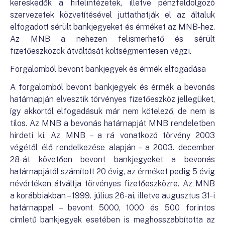
kereskedők a hitelintézetek, illetve pénzfeldolgozó
szervezetek közvetítésével juttathatják el az általuk
elfogadott sérült bankjegyeket és érméket az MNB-hez.
Az MNB a nehezen felismerhető és sérült
fizetőeszközök átváltását költségmentesen végzi.
Forgalomból bevont bankjegyek és érmék elfogadása
A forgalomból bevont bankjegyek és érmék a bevonás
határnapján elvesztik törvényes fizetőeszköz jellegüket,
így akkortól elfogadásuk már nem kötelező, de nem is
tilos. Az MNB a bevonás határnapját MNB rendeletben
hirdeti ki. Az MNB – a rá vonatkozó törvény 2003
végétől élő rendelkezése alapján – a 2003. december
28-át követően bevont bankjegyeket a bevonás
határnapjától számított 20 évig, az érméket pedig 5 évig
névértéken átváltja törvényes fizetőeszközre. Az MNB
a korábbiakban – 1999. július 26-ai, illetve augusztus 31-i
határnappal – bevont 5000, 1000 és 500 forintos
címletű bankjegyek esetében is meghosszabbította az