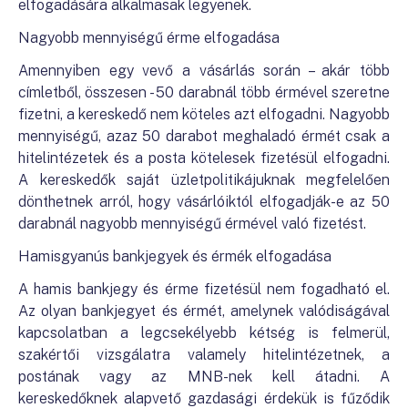
elfogadására alkalmasak legyenek.
Nagyobb mennyiségű érme elfogadása
Amennyiben egy vevő a vásárlás során – akár több
címletből, összesen - 50 darabnál több érmével szeretne
fizetni, a kereskedő nem köteles azt elfogadni. Nagyobb
mennyiségű, azaz 50 darabot meghaladó érmét csak a
hitelintézetek és a posta kötelesek fizetésül elfogadni.
A kereskedők saját üzletpolitikájuknak megfelelően
dönthetnek arról, hogy vásárlóiktól elfogadják-e az 50
darabnál nagyobb mennyiségű érmével való fizetést.
Hamisgyanús bankjegyek és érmék elfogadása
A hamis bankjegy és érme fizetésül nem fogadható el.
Az olyan bankjegyet és érmét, amelynek valódiságával
kapcsolatban a legcsekélyebb kétség is felmerül,
szakértői vizsgálatra valamely hitelintézetnek, a
postának vagy az MNB-nek kell átadni. A
kereskedőknek alapvető gazdasági érdekük is fűződik