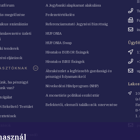
S
nzfórum
A Jegybanki alapkamat alakulása
Telefo
T
tás megelőzése
Fedezetértékelés
Fax
F
nikus számlázás
Referenciamutató Jegyzési Bizottság
Email
i
mlavezetés üzleti
HUFONIA
cím
i
HUFONIA Swap
Ügyfé
ki tenderek
Cím
Hivatalos BUBOR fixingek
1
ési eljárások
Telefo
Hivatalos BIRS fixingek
+
ASZTÓKNAK
Email
Ábrakészlet a legfrissebb gazdasági és
u
cím
pénzügyi folyamatokról
yünk, ha pénzügyi
Lakos
Növekedési Hitelprogram (NHP)
unk van?
Cím
10
A monetáris politikai eszköztár
zolgálat
(a
Befektetői, elemzői találkozók szervezése
Sz
i Békéltető Testület
8-
eztetések
1.
Email
azások
p
cím
 használ
i Navigátor Tanácsadó