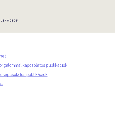
TUÁLIS
BLIKÁCIÓK
AL:
énet
forgalommal kapcsolatos publikációk
l kapcsolatos publikációk
ók