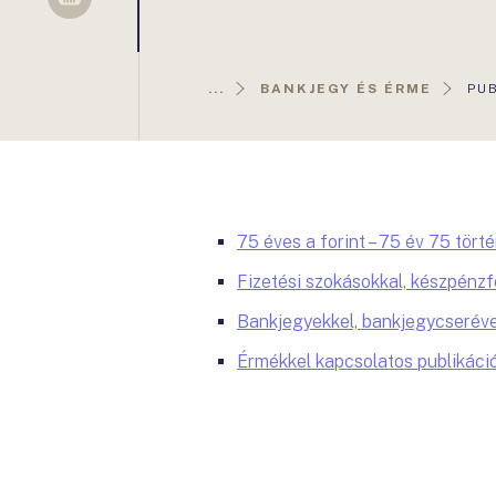
Sellsy
AK
...
BANKJEGY ÉS ÉRME
PU
OLD
75 éves a forint – 75 év 75 tört
Fizetési szokásokkal, készpénz
Bankjegyekkel, bankjegycseréve
Érmékkel kapcsolatos publikáci