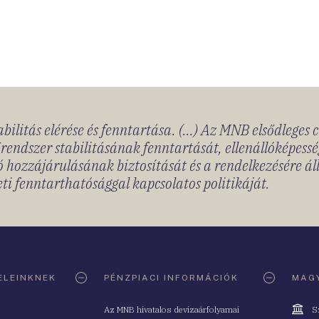
bilitás elérése és fenntartása. (...) Az MNB elsődleges 
rendszer stabilitásának fenntartását, ellenállóképessé
 hozzájárulásának biztosítását és a rendelkezésére á
ti fenntarthatósággal kapcsolatos politikáját.
ELEINKNEK
PÉNZPIACI INFORMÁCIÓK
MAGY
Cím
Az MNB hivatalos devizaárfolyamai
S