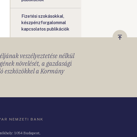
Fizetési szokásokkal,
készpénzforgalommal
kapcsolatos publikációk
Vissza
a
céljának veszélyeztetése nélkül
tetejér
gének növelését, a gazdasági
lló eszközökkel a Kormány
AR NEMZETI BANK
zékhely: 1054 Budapest,