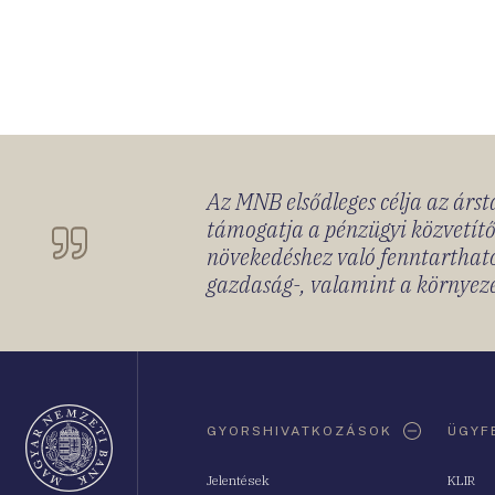
Az MNB elsődleges célja az ársta
támogatja a pénzügyi közvetítő
növekedéshez való fenntartható
gazdaság-, valamint a környeze
Oldaltérkép
GYORSHIVATKOZÁSOK
ÜGYF
Jelentések
KLIR