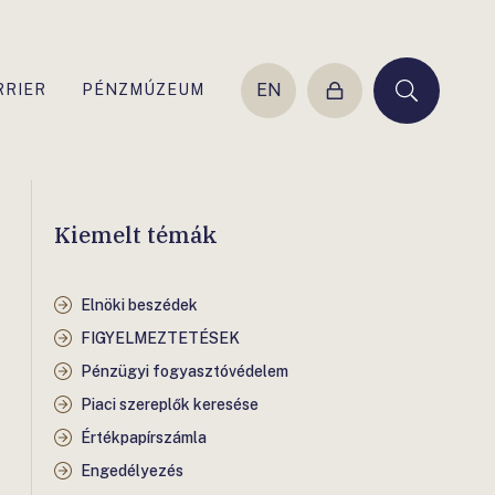
EN
RRIER
PÉNZMÚZEUM
Belépés
Keresés
Kiemelt témák
Elnöki beszédek
FIGYELMEZTETÉSEK
Pénzügyi fogyasztóvédelem
Piaci szereplők keresése
Értékpapírszámla
Engedélyezés