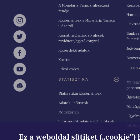
A Monetáris Tanács ülésezési
Készpé
rendje
Hamisí
Közlemények a Monetáris Tanács
Instagram
Elektro
üléseiről
Bankszá
Kamatmeghatározó ülések
feltétele
Twitter
rövidített jegyzőkönyvei
Jegyban
Közérdekű adatok
Facebook
Beszerz
Karrier
FOGY
Etikai kódex
YouTube
STATISZTIKA
Mit teg
panasz
Sellsy
Statisztikai közlemények
Ügyféls
Adatok, idősorok
Pénzügy
Módszertan
Figyelm
Információk adatszolgáltatóknak
Alkalm
Ez a weboldal sütiket („cookie”)
Pénzügy