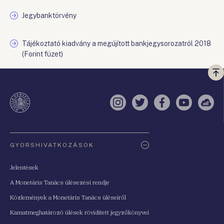
Jegybanktörvény
Tájékoztató kiadvány a megújított bankjegysorozatról 2018
(Forint füzet)
Vi
a
te
Instagram
Twitter
Facebook
YouTube
Sell
Oldaltérkép
GYORSHIVATKOZÁSOK
Jelentések
A Monetáris Tanács ülésezési rendje
Közlemények a Monetáris Tanács üléseiről
Kamatmeghatározó ülések rövidített jegyzőkönyvei