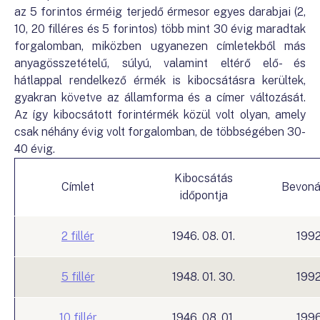
az 5 forintos érméig terjedő érmesor egyes darabjai (2,
10, 20 filléres és 5 forintos) több mint 30 évig maradtak
forgalomban, miközben ugyanezen címletekből más
anyagösszetételű, súlyú, valamint eltérő elő- és
hátlappal rendelkező érmék is kibocsátásra kerültek,
gyakran követve az államforma és a címer változását.
Az így kibocsátott forintérmék közül volt olyan, amely
csak néhány évig volt forgalomban, de többségében 30-
40 évig.
Kibocsátás
Címlet
Bevoná
időpontja
2 fillér
1946. 08. 01.
1992
5 fillér
1948. 01. 30.
1992
10 fillér
1946. 08. 01.
1996