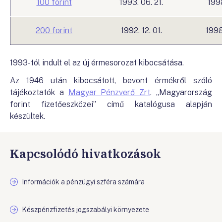
100 forint
1993. 06. 21.
1998
200 forint
1992. 12. 01.
1998
1993-tól indult el az új érmesorozat kibocsátása.
Az 1946 után kibocsátott, bevont érmékről szóló
tájékoztatók a
Magyar Pénzverő Zrt
. „Magyarország
forint fizetőeszközei” című katalógusa alapján
készültek.
Kapcsolódó hivatkozások
Információk a pénzügyi szféra számára
Készpénzfizetés jogszabályi környezete