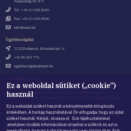
Szabadság tér 8-9.
Telefonszám
Tel.: +36 (1) 428 2600
Fax
Fax: +36 (1) 429 8000
Email
info@mnb.hu
cím
Ügyfélszolgálat
Cím
1122 Budapest, Krisztina krt. 6.
Telefonszám
+36 80 203 776
Email
ugyfelszolgalat@mnb.hu
cím
Lakossági pénztár
Ez a weboldal sütiket („cookie”)
Cím
1054 Budapest, Kiss Ernő utca 1.
használ
(a Magyar Nemzeti Bank Budapest V. ker., Szabadság tér
8-9. szám alatti székházának Kiss Ernő utca 1. szám alatti bejárata)
Ez a weboldal sütiket használ a kényelmesebb böngészés
Email
penztar@mnb.hu
cím
érdekében. A honlap használatával Ön elfogadja, hogy az oldal
sütiket használ. Kérjük, olvassa el Süti tájékoztatónkat
,amelyben további információkat olvashat a sütikről és azt is
megtudhatja, hogyan tudja kikapcsolni vagy törölni őket.
Süti