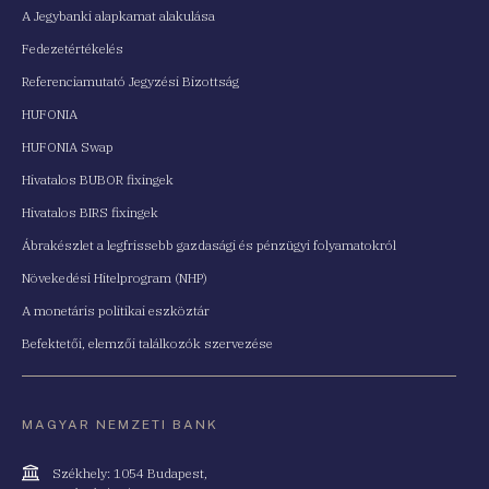
A Jegybanki alapkamat alakulása
Fedezetértékelés
Referenciamutató Jegyzési Bizottság
HUFONIA
HUFONIA Swap
Hivatalos BUBOR fixingek
Hivatalos BIRS fixingek
Ábrakészlet a legfrissebb gazdasági és pénzügyi folyamatokról
Növekedési Hitelprogram (NHP)
A monetáris politikai eszköztár
Befektetői, elemzői találkozók szervezése
MAGYAR NEMZETI BANK
Cím
Székhely: 1054 Budapest,