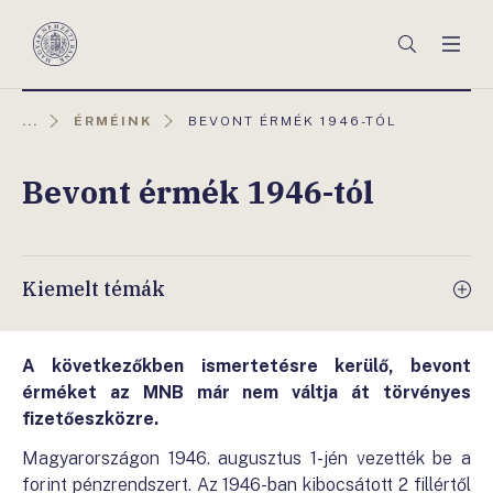
Főmenü
Keresés
Men
Magyar
Nemzeti
Bank
AKTUÁLIS
...
ÉRMÉINK
BEVONT ÉRMÉK 1946-TÓL
OLDAL:
Bevont érmék 1946-tól
Kiemelt témák
A következőkben ismertetésre kerülő, bevont
érméket az MNB már nem váltja át törvényes
fizetőeszközre.
Magyarországon 1946. augusztus 1-jén vezették be a
forint pénzrendszert. Az 1946-ban kibocsátott 2 fillértől