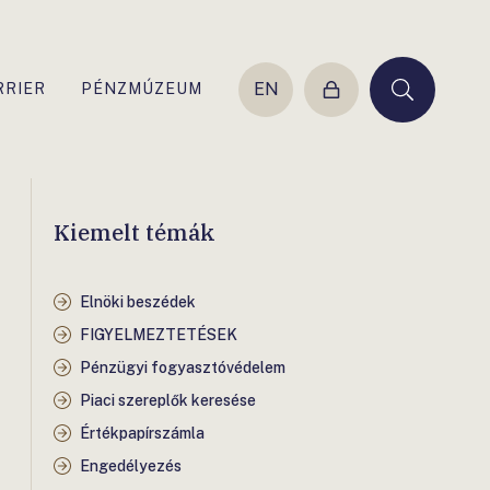
EN
RRIER
PÉNZMÚZEUM
Belépés
Keresés
Kiemelt témák
Elnöki beszédek
FIGYELMEZTETÉSEK
Pénzügyi fogyasztóvédelem
Piaci szereplők keresése
Értékpapírszámla
Engedélyezés