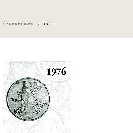
AKTUÁLIS
T EMLÉKÉRMÉK
1976
OLDAL: