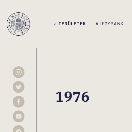
Főmenü
TERÜLETEK
A JEGYBANK
Magyar
Nemzeti
Bank
Instagram
Twitter
1976
Facebook
YouTube