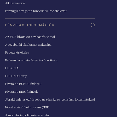
Alkalmazások
Pénzügyi Navigátor Tanácsadó Irodahálózat
PÉNZPIACI INFORMÁCIÓK
Az MNB hivatalos devizaárfolyamai
A Jegybanki alapkamat alakulása
Fedezetértékelés
Referenciamutató Jegyzési Bizottság
HUFONIA
HUFONIA Swap
Hivatalos BUBOR fixingek
Hivatalos BIRS fixingek
Ábrakészlet a legfrissebb gazdasági és pénzügyi folyamatokról
Növekedési Hitelprogram (NHP)
A monetáris politikai eszköztár