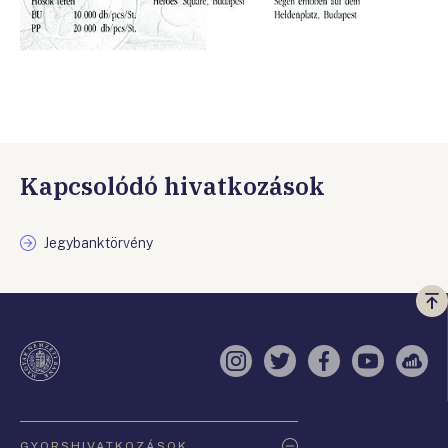
Kapcsolódó hivatkozások
Jegybanktörvény
Vi
a
te
Instagram
Twitter
Facebook
YouTube
Sell
Oldaltérkép
GYORSHIVATKOZÁSOK