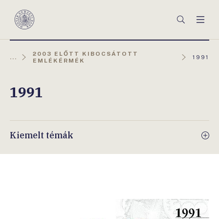
Főmenü
Keresés
Men
Magyar
Nemzeti
Bank
2003 ELŐTT KIBOCSÁTOTT
AKTUÁL
...
1991
EMLÉKÉRMÉK
OLDAL:
1991
Kiemelt témák