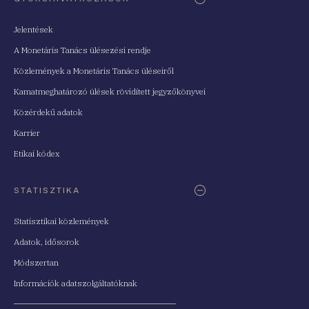
Jelentések
A Monetáris Tanács ülésezési rendje
Közlemények a Monetáris Tanács üléseiről
Kamatmeghatározó ülések rövidített jegyzőkönyvei
Közérdekű adatok
Karrier
Etikai kódex
STATISZTIKA
Statisztikai közlemények
Adatok, idősorok
Módszertan
Információk adatszolgáltatóknak