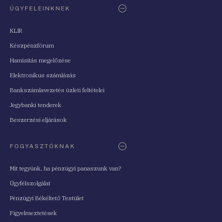
ÜGYFELEINKNEK
KLIR
Készpénzfórum
Hamisítás megelőzése
Elektronikus számlázás
Bankszámlavezetés üzleti feltételei
Jegybanki tenderek
Beszerzési eljárások
FOGYASZTÓKNAK
Mit tegyünk, ha pénzügyi panaszunk van?
Ügyfélszolgálat
Pénzügyi Békéltető Testület
Figyelmeztetések