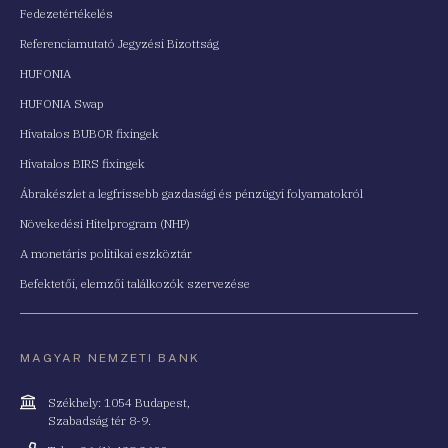
Fedezetértékelés
Referenciamutató Jegyzési Bizottság
HUFONIA
HUFONIA Swap
Hivatalos BUBOR fixingek
Hivatalos BIRS fixingek
Ábrakészlet a legfrissebb gazdasági és pénzügyi folyamatokról
Növekedési Hitelprogram (NHP)
A monetáris politikai eszköztár
Befektetői, elemzői találkozók szervezése
MAGYAR NEMZETI BANK
Cím
Székhely: 1054 Budapest,
Szabadság tér 8-9.