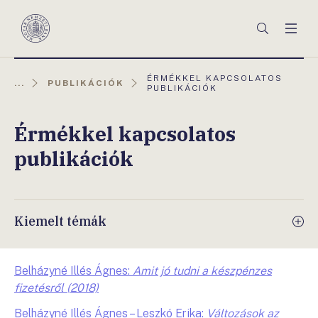
Főmenü
Keresés
Men
Magyar
Nemzeti
Bank
AKTUÁLIS
ÉRMÉKKEL KAPCSOLATOS
...
PUBLIKÁCIÓK
OLDAL:
PUBLIKÁCIÓK
Érmékkel kapcsolatos
publikációk
Kiemelt témák
Belházyné Illés Ágnes:
Amit jó tudni a készpénzes
fizetésről (2018)
Belházyné Illés Ágnes – Leszkó Erika:
Változások az