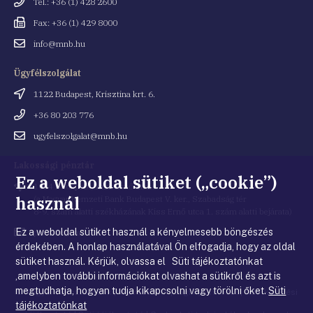
Telefonszám
Tel.: +36 (1) 428 2600
Fax
Fax: +36 (1) 429 8000
Email
info@mnb.hu
cím
Ügyfélszolgálat
Cím
1122 Budapest, Krisztina krt. 6.
Telefonszám
+36 80 203 776
Email
ugyfelszolgalat@mnb.hu
cím
Lakossági pénztár
Ez a weboldal sütiket („cookie”)
Cím
1054 Budapest, Kiss Ernő utca 1.
használ
(a Magyar Nemzeti Bank Budapest V. ker., Szabadság tér
8-9. szám alatti székházának Kiss Ernő utca 1. szám alatti bejárata)
Ez a weboldal sütiket használ a kényelmesebb böngészés
Email
penztar@mnb.hu
cím
érdekében. A honlap használatával Ön elfogadja, hogy az oldal
sütiket használ. Kérjük, olvassa el Süti tájékoztatónkat
,amelyben további információkat olvashat a sütikről és azt is
megtudhatja, hogyan tudja kikapcsolni vagy törölni őket.
Süti
© Magyar Nemzeti Bank
|
Impresszum
|
Jogi nyilatkozat
|
Adatkezelési
tájékoztatónkat