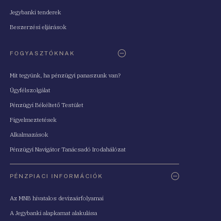
Jegybanki tenderek
Beszerzési eljárások
FOGYASZTÓKNAK
Mit tegyünk, ha pénzügyi panaszunk van?
Ügyfélszolgálat
Pénzügyi Békéltető Testület
Figyelmeztetések
Alkalmazások
Pénzügyi Navigátor Tanácsadó Irodahálózat
PÉNZPIACI INFORMÁCIÓK
Az MNB hivatalos devizaárfolyamai
A Jegybanki alapkamat alakulása