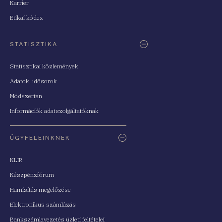
Karrier
Etikai kódex
STATISZTIKA
Statisztikai közlemények
Adatok, idősorok
Módszertan
Információk adatszolgáltatóknak
ÜGYFELEINKNEK
KLIR
Készpénzfórum
Hamisítás megelőzése
Elektronikus számlázás
Bankszámlavezetés üzleti feltételei