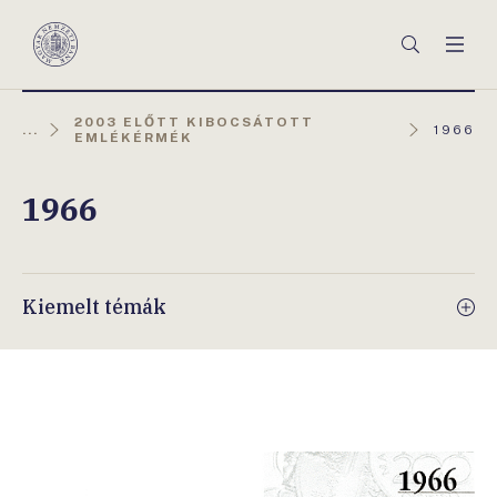
Főmenü
Keresés
Men
Magyar
Nemzeti
Bank
2003 ELŐTT KIBOCSÁTOTT
AKTUÁL
...
1966
EMLÉKÉRMÉK
OLDAL:
1966
Kiemelt témák