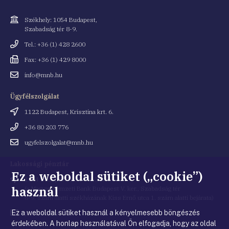
Cím
Székhely: 1054 Budapest,
Szabadság tér 8-9.
Telefonszám
Tel.: +36 (1) 428 2600
Fax
Fax: +36 (1) 429 8000
Email
info@mnb.hu
cím
Ügyfélszolgálat
Cím
1122 Budapest, Krisztina krt. 6.
Telefonszám
+36 80 203 776
Email
ugyfelszolgalat@mnb.hu
cím
Lakossági pénztár
Ez a weboldal sütiket („cookie”)
Cím
1054 Budapest, Kiss Ernő utca 1.
használ
(a Magyar Nemzeti Bank Budapest V. ker., Szabadság tér
8-9. szám alatti székházának Kiss Ernő utca 1. szám alatti bejárata)
Ez a weboldal sütiket használ a kényelmesebb böngészés
Email
penztar@mnb.hu
cím
érdekében. A honlap használatával Ön elfogadja, hogy az oldal