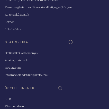
Kamatmeghatározó ülések rövidített jegyzőkönyvei
Közérdekű adatok
Karrier
Etikai kódex
STATISZTIKA
Statisztikai közlemények
Adatok, idősorok
Módszertan
Információk adatszolgáltatóknak
ÜGYFELEINKNEK
KLIR
Készpénzfórum