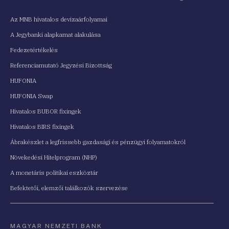
Az MNB hivatalos devizaárfolyamai
A Jegybanki alapkamat alakulása
Fedezetértékelés
Referenciamutató Jegyzési Bizottság
HUFONIA
HUFONIA Swap
Hivatalos BUBOR fixingek
Hivatalos BIRS fixingek
Ábrakészlet a legfrissebb gazdasági és pénzügyi folyamatokról
Növekedési Hitelprogram (NHP)
A monetáris politikai eszköztár
Befektetői, elemzői találkozók szervezése
MAGYAR NEMZETI BANK