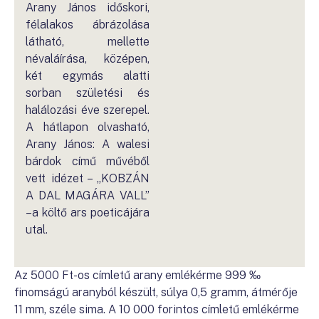
Arany János időskori,
félalakos ábrázolása
látható, mellette
névaláírása, középen,
két egymás alatti
sorban születési és
halálozási éve szerepel.
A hátlapon olvasható,
Arany János: A walesi
bárdok című művéből
vett idézet – „KOBZÁN
A DAL MAGÁRA VALL”
–a költő ars poeticájára
utal.
Az 5000 Ft-os címletű arany emlékérme 999 ‰
finomságú aranyból készült, súlya 0,5 gramm, átmérője
11 mm, széle sima. A 10 000 forintos címletű emlékérme