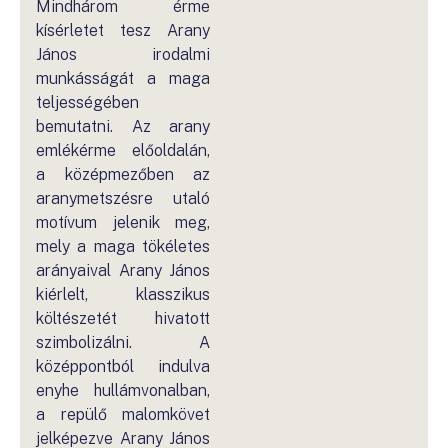
Mindhárom érme
kísérletet tesz Arany
János irodalmi
munkásságát a maga
teljességében
bemutatni. Az arany
emlékérme előoldalán,
a középmezőben az
aranymetszésre utaló
motívum jelenik meg,
mely a maga tökéletes
arányaival Arany János
kiérlelt, klasszikus
költészetét hivatott
szimbolizálni. A
középpontból indulva
enyhe hullámvonalban,
a repülő malomkövet
jelképezve Arany János