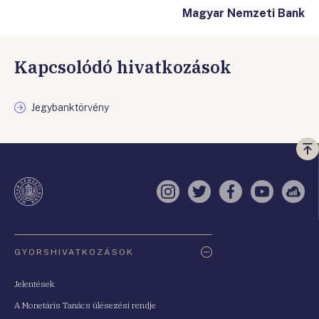
Magyar Nemzeti Bank
Kapcsolódó hivatkozások
Jegybanktörvény
Vi
a
te
Instagram
Twitter
Facebook
YouTube
Sell
Oldaltérkép
GYORSHIVATKOZÁSOK
Jelentések
A Monetáris Tanács ülésezési rendje