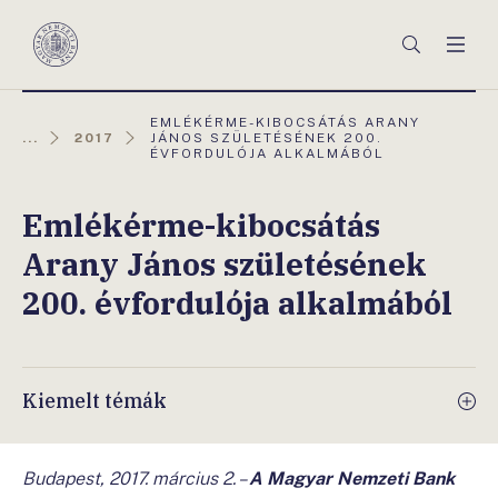
Főmenü
Keresés
Men
Magyar
Nemzeti
Bank
AKTUÁLIS
EMLÉKÉRME-KIBOCSÁTÁS ARANY
OLDAL:
...
2017
JÁNOS SZÜLETÉSÉNEK 200.
ÉVFORDULÓJA ALKALMÁBÓL
Emlékérme-kibocsátás
Arany János születésének
200. évfordulója alkalmából
Kiemelt témák
Budapest, 2017. március 2. –
A Magyar Nemzeti Bank