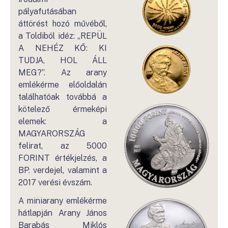
pályafutásában
áttörést hozó művéből,
a Toldiból idéz: „REPÜL
A NEHÉZ KŐ: KI
TUDJA, HOL ÁLL
MEG?”. Az arany
emlékérme előoldalán
találhatóak továbbá a
kötelező érmeképi
elemek: a
MAGYARORSZÁG
felirat, az 5000
FORINT értékjelzés, a
BP. verdejel, valamint a
2017 verési évszám.
A miniarany emlékérme
hátlapján Arany János
Barabás Miklós