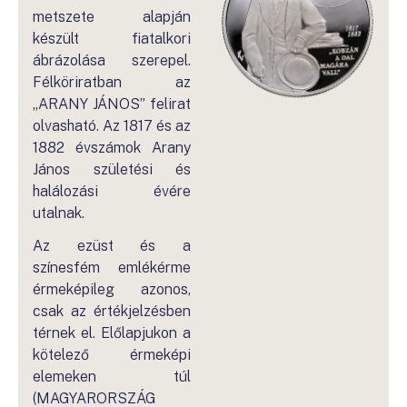
metszete alapján
készült fiatalkori
ábrázolása szerepel.
Félköriratban az
„ARANY JÁNOS” felirat
olvasható. Az 1817 és az
1882 évszámok Arany
János születési és
halálozási évére
utalnak.
Az ezüst és a
színesfém emlékérme
érmeképileg azonos,
csak az értékjelzésben
térnek el. Előlapjukon a
kötelező érmeképi
elemeken túl
(MAGYARORSZÁG