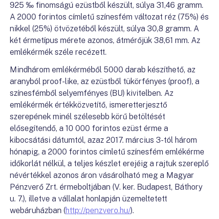
925 ‰ finomságú ezüstből készült, súlya 31,46 gramm.
A 2000 forintos címletű színesfém változat réz (75%) és
nikkel (25%) ötvözetéből készült, súlya 30,8 gramm. A
két érmetípus mérete azonos, átmérőjük 38,61 mm. Az
emlékérmék széle recézett.
Mindhárom emlékérméből 5000 darab készíthető, az
aranyból proof-like, az ezüstből tükörfényes (proof), a
színesfémből selyemfényes (BU) kivitelben. Az
emlékérmék értékközvetítő, ismeretterjesztő
szerepének minél szélesebb körű betöltését
elősegítendő, a 10 000 forintos ezüst érme a
kibocsátási dátumtól, azaz 2017. március 3-tól három
hónapig, a 2000 forintos címletű színesfém emlékérme
időkorlát nélkül, a teljes készlet erejéig a rajtuk szereplő
névértékkel azonos áron vásárolható meg a Magyar
Pénzverő Zrt. érmeboltjában (V. ker. Budapest, Báthory
u. 7.), illetve a vállalat honlapján üzemeltetett
webáruházban (
http://penzvero.hu/
).