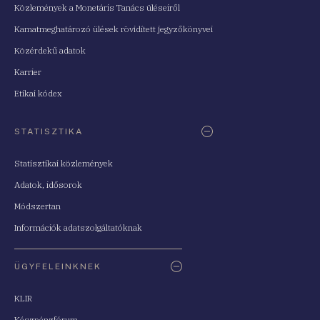
Közlemények a Monetáris Tanács üléseiről
Kamatmeghatározó ülések rövidített jegyzőkönyvei
Közérdekű adatok
Karrier
Etikai kódex
STATISZTIKA
Statisztikai közlemények
Adatok, idősorok
Módszertan
Információk adatszolgáltatóknak
ÜGYFELEINKNEK
KLIR
Készpénzfórum