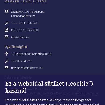
MAGYAR NEMZETI BANK
Cím
Székhely: 1054 Budapest,
Szabadság tér 8-9.
Telefonszám
Tel.: +36 (1) 428 2600
Fax
Fax: +36 (1) 429 8000
Email
info@mnb.hu
cím
Ügyfélszolgálat
Cím
1122 Budapest, Krisztina krt. 6.
Telefonszám
+36 80 203 776
Email
ugyfelszolgalat@mnb.hu
cím
Lakossági pénztár
Ez a weboldal sütiket („cookie”)
Cím
1054 Budapest, Kiss Ernő utca 1.
használ
(a Magyar Nemzeti Bank Budapest V. ker., Szabadság tér
8-9. szám alatti székházának Kiss Ernő utca 1. szám alatti bejárata)
Ez a weboldal sütiket használ a kényelmesebb böngészés
Email
penztar@mnb.hu
cím
érdekében. A honlap használatával Ön elfogadja, hogy az oldal