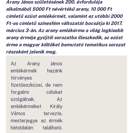
Arany János születésének 200. évfordulója
alkalmából 5000 Ft névértékű arany, 10 000 Ft
címletű ezüst emlékérmét, valamint ez utóbbi 2000
Ft-os címletű színesfém változatát bocsátja ki 2017.
március 3-án. Az arany emlékérme a világ legkisebb
arany érméje gyűjtői sorozatba illeszkedik, az ezüst
érme a magyar költőket bemutató tematikus sorozat
részeként jelenik meg.
Az Arany János
emlékérmék hazánk
törvényes
fizetőeszközei, de nem
forgalmi célokat
szolgálnak. Az
emlékérméket Király
Vilmos tervezte,
mesterjegye az érmék
hátoldalán található.