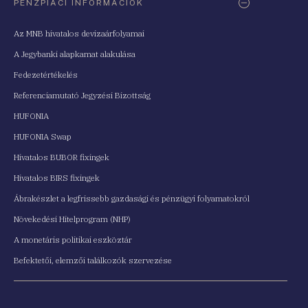
PÉNZPIACI INFORMÁCIÓK
Az MNB hivatalos devizaárfolyamai
A Jegybanki alapkamat alakulása
Fedezetértékelés
Referenciamutató Jegyzési Bizottság
HUFONIA
HUFONIA Swap
Hivatalos BUBOR fixingek
Hivatalos BIRS fixingek
Ábrakészlet a legfrissebb gazdasági és pénzügyi folyamatokról
Növekedési Hitelprogram (NHP)
A monetáris politikai eszköztár
Befektetői, elemzői találkozók szervezése