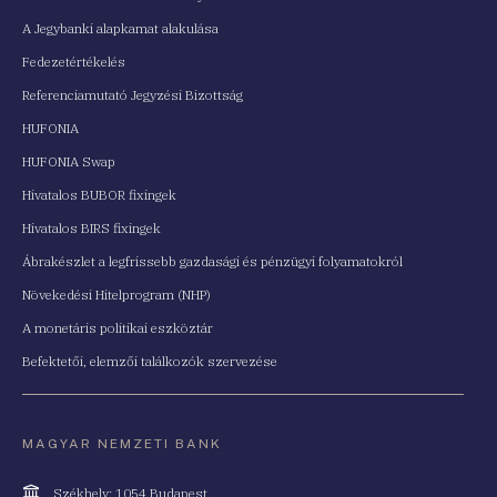
A Jegybanki alapkamat alakulása
Fedezetértékelés
Referenciamutató Jegyzési Bizottság
HUFONIA
HUFONIA Swap
Hivatalos BUBOR fixingek
Hivatalos BIRS fixingek
Ábrakészlet a legfrissebb gazdasági és pénzügyi folyamatokról
Növekedési Hitelprogram (NHP)
A monetáris politikai eszköztár
Befektetői, elemzői találkozók szervezése
MAGYAR NEMZETI BANK
Cím
Székhely: 1054 Budapest,