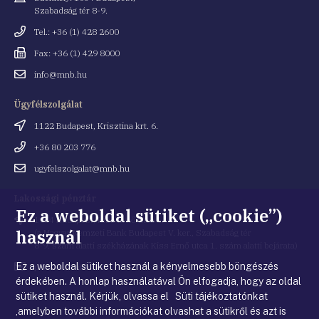
Szabadság tér 8-9.
Telefonszám
Tel.: +36 (1) 428 2600
Fax
Fax: +36 (1) 429 8000
Email
info@mnb.hu
cím
Ügyfélszolgálat
Cím
1122 Budapest, Krisztina krt. 6.
Telefonszám
+36 80 203 776
Email
ugyfelszolgalat@mnb.hu
cím
Lakossági pénztár
Ez a weboldal sütiket („cookie”)
Cím
1054 Budapest, Kiss Ernő utca 1.
használ
(a Magyar Nemzeti Bank Budapest V. ker., Szabadság tér
8-9. szám alatti székházának Kiss Ernő utca 1. szám alatti bejárata)
Ez a weboldal sütiket használ a kényelmesebb böngészés
Email
penztar@mnb.hu
cím
érdekében. A honlap használatával Ön elfogadja, hogy az oldal
sütiket használ. Kérjük, olvassa el Süti tájékoztatónkat
,amelyben további információkat olvashat a sütikről és azt is