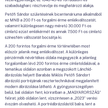
szabadságharc résztvevője és meghatározó alakja.
Petőfi Sándor születésének bicentenáriuma alkalmából
az MNB a 200 Ft-os forgalmi érme emlékváltozatát,
valamint különlegesen nagy méretű 30.000 Ft-os
címletű ezüst emlékérmét és annak 7.500 Ft-os címletű
színesfém változatát bocsátja ki.
A 200 forintos forgalmi érme történetében most
először jelenik meg emlékváltozat. A különleges
pénzérmék névértékes oldala megegyezik a jelenleg
forgalomban lévő 200 forintos érme címletoldalával, a
tematikus oldalon azonban a megszokott Lánchíd-
ábrázolás helyett Barabás Miklós Petőfi Sándort
ábrázoló portréjának rasztertechnikával megjelenített
modern ábrázolása látható. A gyöngysorszegélyen
belül, bal oldalon fent, köriratban a „MAGYARORSZÁG”
felirat, jobb oldalon lent, vízszintesen a „2023” verési
évszám olvasható. A portréábrázolástól balra, lent a