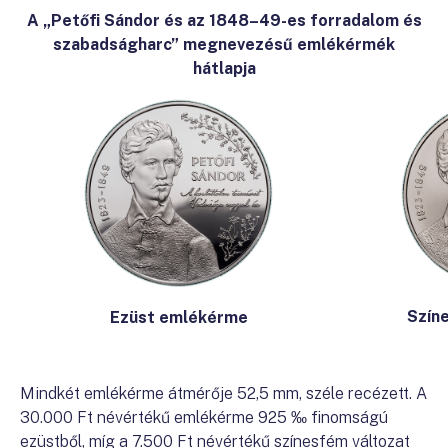
A „Petőfi Sándor és az 1848–49-es forradalom és
szabadságharc” megnevezésű emlékérmék
hátlapja
Szín
Ezüst emlékérme
Mindkét emlékérme átmérője 52,5 mm, széle recézett. A
30.000 Ft névértékű emlékérme 925 ‰ finomságú
ezüstből, míg a 7.500 Ft névértékű színesfém változat