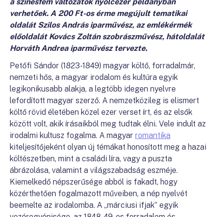
a színesfém változatok nyolcezer példányban
verhetőek. A 200 Ft-os érme megújult tematikai
oldalát Szilos András iparművész, az emlékérmék
előoldalát Kovács Zoltán szobrászművész, hátoldalát
Horváth Andrea iparművész tervezte.
Petőfi Sándor (1823-1849) magyar költő, forradalmár,
nemzeti hős, a magyar irodalom és kultúra egyik
legikonikusabb alakja, a legtöbb idegen nyelvre
lefordított magyar szerző. A nemzetközileg is elismert
költő rövid életében közel ezer verset írt, és az elsők
között volt, akik írásaikból meg tudtak élni. Vele indult az
irodalmi kultusz fogalma. A magyar
romantika
kiteljesítőjeként olyan új témákat honosított meg a hazai
költészetben, mint a családi líra, vagy a puszta
ábrázolása, valamint a világszabadság eszméje.
Kiemelkedő népszerűsége abból is fakadt, hogy
közérthetően fogalmazott műveiben, a nép nyelvét
beemelte az irodalomba. A „márciusi ifjak” egyik
vezéregyénisége, az 1848-49-es forradalom és