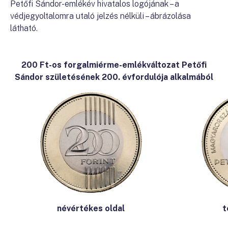
Petőfi Sándor-emlékév hivatalos logójának – a
védjegyoltalomra utaló jelzés nélküli – ábrázolása
látható.
200 Ft-os forgalmiérme-emlékváltozat Petőfi
Sándor születésének 200. évfordulója alkalmából
névértékes oldal
t