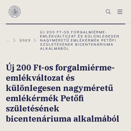
Főmenü
Keresés
Men
Magyar
Nemzeti
Bank
AKTUÁLIS
ÚJ 200 FT-OS FORGALMIÉRME-
OLDAL:
EMLÉKVÁLTOZAT ÉS KÜLÖNLEGESEN
...
2023
NAGYMÉRETŰ EMLÉKÉRMÉK PETŐFI
SZÜLETÉSÉNEK BICENTENÁRIUMA
ALKALMÁBÓL
Új 200 Ft-os forgalmiérme-
emlékváltozat és
különlegesen nagyméretű
emlékérmék Petőfi
születésének
bicentenáriuma alkalmából