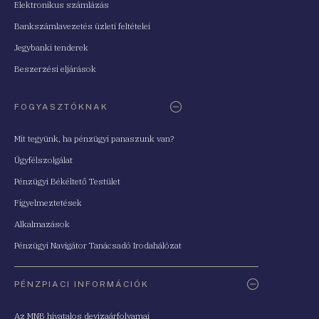
Elektronikus számlázás
Bankszámlavezetés üzleti feltételei
Jegybanki tenderek
Beszerzési eljárások
FOGYASZTÓKNAK
Mit tegyünk, ha pénzügyi panaszunk van?
Ügyfélszolgálat
Pénzügyi Békéltető Testület
Figyelmeztetések
Alkalmazások
Pénzügyi Navigátor Tanácsadó Irodahálózat
PÉNZPIACI INFORMÁCIÓK
Az MNB hivatalos devizaárfolyamai