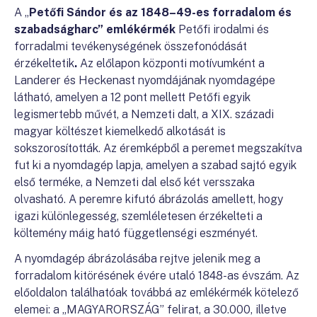
A „
Petőfi Sándor és az 1848–49-es forradalom és
szabadságharc”
emlékérmék
Petőfi irodalmi és
forradalmi tevékenységének összefonódását
érzékeltetik
.
Az előlapon központi motívumként a
Landerer és Heckenast nyomdájának nyomdagépe
látható, amelyen a 12 pont mellett Petőfi egyik
legismertebb művét, a Nemzeti dalt, a XIX. századi
magyar költészet kiemelkedő alkotását is
sokszorosították. Az éremképből a peremet megszakítva
fut ki a nyomdagép lapja, amelyen a szabad sajtó egyik
első terméke, a Nemzeti dal első két versszaka
olvasható. A peremre kifutó ábrázolás amellett, hogy
igazi különlegesség, szemléletesen érzékelteti a
költemény máig ható függetlenségi eszményét.
A nyomdagép ábrázolásába rejtve jelenik meg a
forradalom kitörésének évére utaló 1848-as évszám. Az
előoldalon találhatóak továbbá az emlékérmék kötelező
elemei: a „MAGYARORSZÁG” felirat, a 30.000, illetve