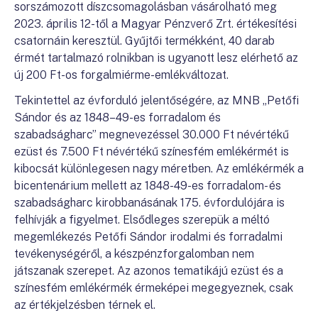
sorszámozott díszcsomagolásban vásárolható meg
2023. április 12-től a Magyar Pénzverő Zrt. értékesítési
csatornáin keresztül. Gyűjtői termékként, 40 darab
érmét tartalmazó rolnikban is ugyanott lesz elérhető az
új 200 Ft-os forgalmiérme-emlékváltozat.
Tekintettel az évforduló jelentőségére, az MNB „Petőfi
Sándor és az 1848–49-es forradalom és
szabadságharc” megnevezéssel 30.000 Ft névértékű
ezüst és 7.500 Ft névértékű színesfém emlékérmét is
kibocsát különlegesen nagy méretben. Az emlékérmék a
bicentenárium mellett az 1848-49-es forradalom- és
szabadságharc kirobbanásának 175. évfordulójára is
felhívják a figyelmet. Elsődleges szerepük a méltó
megemlékezés Petőfi Sándor irodalmi és forradalmi
tevékenységéről, a készpénzforgalomban nem
játszanak szerepet. Az azonos tematikájú ezüst és a
színesfém emlékérmék érmeképei megegyeznek, csak
az értékjelzésben térnek el.