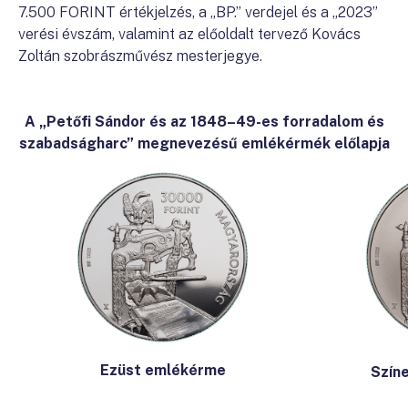
7.500 FORINT értékjelzés, a „BP.” verdejel és a „2023”
verési évszám, valamint az előoldalt tervező Kovács
Zoltán szobrászművész mesterjegye.
A „Petőfi Sándor és az 1848–49-es forradalom és
szabadságharc” megnevezésű emlékérmék előlapja
Ezüst emlékérme
Szín