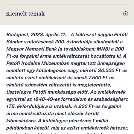
Kiemelt témák
Budapest, 2023. április 11. – A költészet napján Petőfi
Sándor születésének 200. évfordulója alkalmából a
Magyar Nemzeti Bank (a továbbiakban: MNB) a 200
Ft-os forgalmi érme emlékváltozatát bocsátotta ki. A
Petőfi Irodalmi Múzeumban megtartott ünnepségen
emellett egy különlegesen nagy méretű 30.000 Ft-os
címletű ezüst emlékérmét és annak 7.500 Ft-os
címletű színesfém változatát is megjelentette,
tisztelegve Petőfi munkássága előtt. Az emlékérmék
egyúttal az 1848-49-es forradalom és szabadságharc
175. évfordulójára is utalnak. A 200 Ft-os forgalmi
érme emlékváltozata most először került
kibocsátásra. A különleges pénzérme 1 millió
példányban készül, míg az ezüst emlékérmék hatezer,