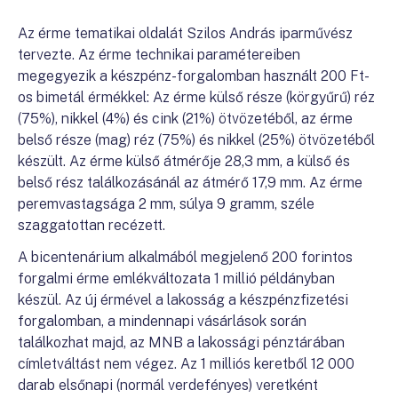
Az érme tematikai oldalát Szilos András iparművész
tervezte. Az érme technikai paramétereiben
megegyezik a készpénz-forgalomban használt 200 Ft-
os bimetál érmékkel: Az érme külső része (körgyűrű) réz
(75%), nikkel (4%) és cink (21%) ötvözetéből, az érme
belső része (mag) réz (75%) és nikkel (25%) ötvözetéből
készült. Az érme külső átmérője 28,3 mm, a külső és
belső rész találkozásánál az átmérő 17,9 mm. Az érme
peremvastagsága 2 mm, súlya 9 gramm, széle
szaggatottan recézett.
A bicentenárium alkalmából megjelenő 200 forintos
forgalmi érme emlékváltozata 1 millió példányban
készül. Az új érmével a lakosság a készpénzfizetési
forgalomban, a mindennapi vásárlások során
találkozhat majd, az MNB a lakossági pénztárában
címletváltást nem végez. Az 1 milliós keretből 12 000
darab elsőnapi (normál verdefényes) veretként