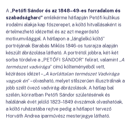
A „
Petőfi Sándor és az 1848–49-es forradalom és
szabadságharc”
emlékérme hátlapján Petőfi kultikus
irodalmi alakja kap főszerepet, a költő hitvallásaként is
értelmezhető idézettel és az azt megerősítő
motívumvilággal. A hátlapon a „lánglelkű költő”
portréjának Barabás Miklós 1846-os tusrajza alapján
készült ábrázolása látható. A portrétól jobbra, két-két
sorba tördelve a „PETŐFI SÁNDOR” felirat, valamint „
A
természet vadvirága
” című költeményéből vett,
kézírásos idézet – „
A korláttalan természet Vadvirága
vagyok én
” – olvasható, melyet stílszerűen illusztrálnak a
jobb szélt övező vadvirág-ábrázolások. A hátlap bal
szélén, köriratban Petőfi Sándor születésének és
halálának évét jelölő 1823–1849 évszámok olvashatóak,
a költő ruházatába rejtve pedig a hátlapot tervező
Horváth Andrea iparművész mesterjegye látható.