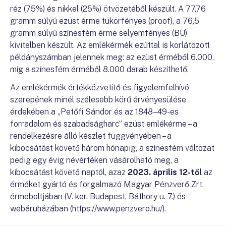
réz (75%) és nikkel (25%) ötvözetéből készült. A 77,76
gramm súlyú ezüst érme tükörfényes (proof), a 76,5
gramm súlyú színesfém érme selyemfényes (BU)
kivitelben készült. Az emlékérmék ezúttal is korlátozott
példányszámban jelennek meg: az ezüst érméből 6.000,
míg a színesfém érméből 8.000 darab készíthető.
Az emlékérmék értékközvetítő és figyelemfelhívó
szerepének minél szélesebb körű érvényesülése
érdekében a „Petőfi Sándor és az 1848–49-es
forradalom és szabadságharc” ezüst emlékérme – a
rendelkezésre álló készlet függvényében – a
kibocsátást követő három hónapig, a színesfém változat
pedig egy évig névértéken vásárolható meg, a
kibocsátást követő naptól, azaz
2023. április 12-től
az
érméket gyártó és forgalmazó Magyar Pénzverő Zrt.
érmeboltjában (V. ker. Budapest, Báthory u. 7.) és
webáruházában (https://www.penzvero.hu/).