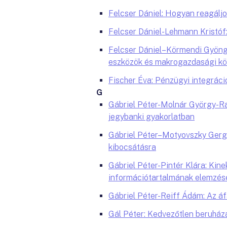
Felcser Dániel: Hogyan reagálj
Felcser Dániel-Lehmann Kristóf: 
Felcser Dániel–Körmendi Gyöngy
eszközök és makrogazdasági k
Fischer Éva: Pénzügyi integráci
G
Gábriel Péter-Molnár György-Rar
jegybanki gyakorlatban
Gábriel Péter–Motyovszky Gergő
kibocsátásra
Gábriel Péter-Pintér Klára: Ki
információtartalmának elemzés
Gábriel Péter-Reiff Ádám: Az áf
Gál Péter: Kedvezőtlen beruház