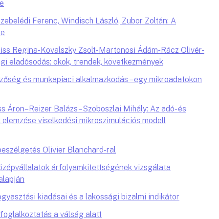
re
ebelédi Ferenc, Windisch László, Zubor Zoltán: A
re
iss Regina-Kovalszky Zsolt-Martonosi Ádám-Rácz Olivér-
sági eladósodás: okok, trendek, következmények
mezőség és munkapiaci alkalmazkodás – egy mikroadatokon
 Áron–Reizer Balázs–Szoboszlai Mihály: Az adó- és
 elemzése viselkedési mikroszimulációs modell
beszélgetés Olivier Blanchard-ral
középvállalatok árfolyamkitettségének vizsgálata
alapján
gyasztási kiadásai és a lakossági bizalmi indikátor
oglalkoztatás a válság alatt