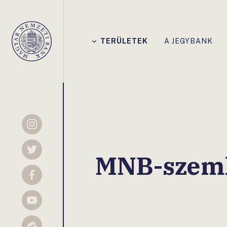
Főmenü
TERÜLETEK
A JEGYBANK
Magyar
Nemzeti
Bank
Instagram
Twitter
MNB-szeml
Facebook
YouTube