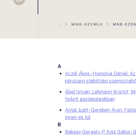
Sellsy
AKTUÁLIS
...
MNB-SZEMLE
MNB-SZEM
OLDAL:
A
Aczél Ákos–Homolya Dániel: Az
pénzügyi stabilitási szemszögbő
Ábel István, Lehmann Kristóf, M
fejlett gazdaságokban
Antal Judit–Gereben Áron: Feltö
innen és túl
B
Baksay Gergely-P. Kiss Gábor: 