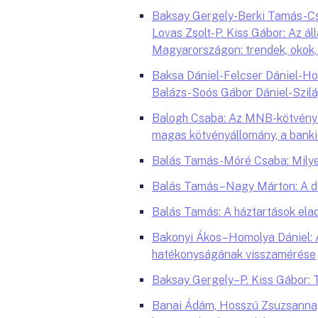
Baksay Gergely-Berki Tamás-C
Lovas Zsolt-P. Kiss Gábor: Az á
Magyarországon: trendek, okok,
Baksa Dániel-Felcser Dániel-H
Balázs-Soós Gábor Dániel-Szil
Balogh Csaba: Az MNB-kötvény 
magas kötvényállomány, a banki h
Balás Tamás-Móré Csaba: Milyen
Balás Tamás–Nagy Márton: A devi
Balás Tamás: A háztartások ela
Bakonyi Ákos–Homolya Dániel: A
hatékonyságának visszamérése
Baksay Gergely–P. Kiss Gábor: Tö
Banai Ádám, Hosszú Zsuzsanna,