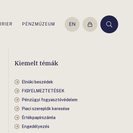
EN
RRIER
PÉNZMÚZEUM
Belépés
Keresés
Kiemelt témák
Elnöki beszédek
FIGYELMEZTETÉSEK
Pénzügyi fogyasztóvédelem
Piaci szereplők keresése
Értékpapírszámla
Engedélyezés