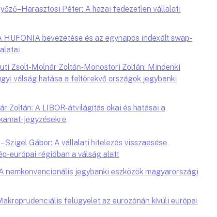
ző–Harasztosi Péter: A hazai fedezetlen vállalati
: A HUFONIA bevezetése és az egynapos indexált swap-
alatai
uti Zsolt-Molnár Zoltán-Monostori Zoltán: Mindenki
gyi válság hatása a feltörekvő országok jegybanki
r Zoltán: A LIBOR-átvilágítás okai és hatásai a
akamat-jegyzésekre
zigel Gábor: A vállalati hitelezés visszaesése
p-európai régióban a válság alatt
 A nemkonvencionális jegybanki eszközök magyarországi
akroprudenciális felügyelet az eurozónán kívüli európai