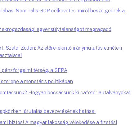
abás: Nominális GDP célkövetés: miről beszélgetnek a
: Makrogazdasági egyensúlytalanságot megragadó
, Szalai Zoltán: Az előretekintő iránymutatás elméleti
asztalatai
 pénzforgalmi térség, a SEPA
 szerepe a monetáris politikában
yomtassunk? Hogyan bocsássunk ki cafetériautalványokat
napközbeni átutalás bevezetésének hatásai
, ami biztos! A magyar lakosság vélekedése a fizetési