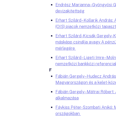
Endrész Marianna–Gyöngyösi Győ
devizakitettség
Erhart Szilárd–Kollarik András
(OIS) piacok nemzetközi tapaszt
Erhart Szilárd-Kicsák Gergely-K
másképp csinálja avagy A pénzü
mérlegére
Erhart Szilárd–Ligeti Imre–Molná
nemzetközi bankközi referenci
F
Fábián Gergely–Hudecz András–S
Magyarországon és a kelet-közé
Fábián Gergely–Mátrai Róbert:
alkalmazása
Fáykiss Péter-Szombati Anikó: M
országokban