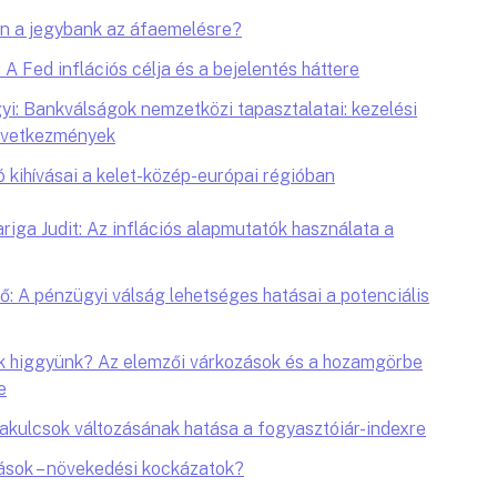
on a jegybank az áfaemelésre?
A Fed inflációs célja és a bejelentés háttere
i: Bankválságok nemzetközi tapasztalatai: kezelési
övetkezmények
ó kihívásai a kelet-közép-európai régióban
iga Judit: Az inflációs alapmutatók használata a
: A pénzügyi válság lehetséges hatásai a potenciális
nek higgyünk? Az elemzői várkozások és a hozamgörbe
e
akulcsok változásának hatása a fogyasztóiár-indexre
ások – növekedési kockázatok?