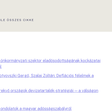
LE ÖSSZES CIKKE
 önkormányzati szektor eladósodottságának kockázatai
l
otyovszki Gergő, Szalai Zoltán: Deflációs félelmek a
rekvő országok devizatartalék-stratégiái — a válságon
Gondolatok a magyar adósságszabályról