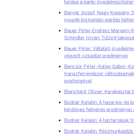
hatása a banki jövedelmezőség
Banyár József, Nagy Koppány, Sz
nyugdíj-biztosítási ajánlás hátte
Bauer Péter-Endrész Mariann-K
Schindler István: Túlzott lakos
Bauer Péter: Vállalati jövedel
végzett vizsgálat eredményei
Benczúr Péter–Kátay Gábor–Kiss
transzferrendszer változásainak
segítségével
Blanchard, Olivier: Kerekasztal-
Bodnár Katalin: A hazai kis- és 
kérdőíves felmérés eredményei 
Bodnár Katalin: A háztartások fo
Bodnár Katalin: Részmunkaidős f