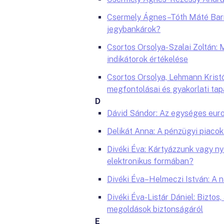
Csermely Ágnes–Tóth Máté Barn
jegybankárok?
Csortos Orsolya-Szalai Zoltán
indikátorok értékelése
Csortos Orsolya, Lehmann Kristóf
megfontolásai és gyakorlati tap
D
Dávid Sándor: Az egységes euro
Delikát Anna: A pénzügyi piacok
Divéki Éva: Kártyázzunk vagy n
elektronikus formában?
Divéki Éva–Helmeczi István: A 
Divéki Éva-Listár Dániel: Biztos
megoldások biztonságáról
E