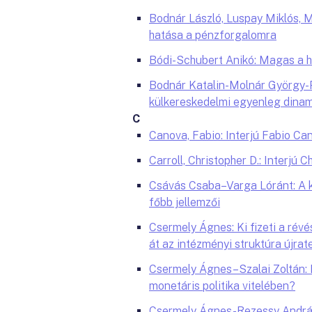
Bodnár László, Luspay Miklós,
hatása a pénzforgalomra
Bódi-Schubert Anikó: Magas a ha
Bodnár Katalin-Molnár György-P
külkereskedelmi egyenleg dinami
C
Canova, Fabio: Interjú Fabio Ca
Carroll, Christopher D.: Interjú C
Csávás Csaba–Varga Lóránt: A k
főbb jellemzői
Csermely Ágnes: Ki fizeti a révé
át az intézményi struktúra újra
Csermely Ágnes–Szalai Zoltán: 
monetáris politika vitelében?
Csermely Ágnes-Rezessy András