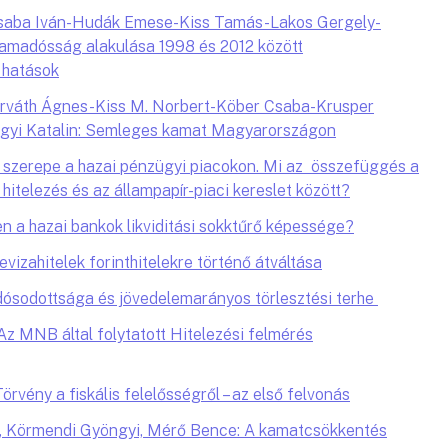
saba Iván-Hudák Emese-Kiss Tamás-Lakos Gergely-
llamadósság alakulása 1998 és 2012 között
 hatások
orváth Ágnes-Kiss M. Norbert-Köber Csaba-Krusper
ágyi Katalin: Semleges kamat Magyarországon
szerepe a hazai pénzügyi piacokon. Mi az összefüggés a
itelezés és az állampapír-piaci kereslet között?
 a hazai bankok likviditási sokktűrő képessége?
zahitelek forinthitelekre történő átváltása
dósodottsága és jövedelemarányos törlesztési terhe
z MNB által folytatott Hitelezési felmérés
rvény a fiskális felelősségről – az első felvonás
 Körmendi Gyöngyi, Mérő Bence: A kamatcsökkentés