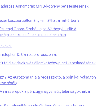
 Madarász Annamária: MNB-kötvény betétesítésének
zai készpénzállomány – mi állhat a háttérben?
ellényi Gábor-Szabó Lajos-Várhegyi Judit: A
kája, az export és az import alakulása
novával
hristopher D. Carroll professzorral
ülföldiek deviza- és államkötvény-piaci kereskedésének
szt? Az eurozóna útja a recessziótól a politikai válságon
tervezéséig
Mi a szerepük a pénzügyi egyensúlytalanságoknak a
: Kamatsimítás az elméletben és a gyakorlatban