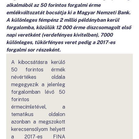
alkalmából az 50 forintos forgalmi érme
emlékváltozatát bocsátja ki a Magyar Nemzeti Bank.
A különleges fémpénz 2 millió példányban kerül
forgalomba, közülük 12 000 érme díszcsomagolt első
napi veretként (verdefényes kivitelben), 7000
különleges, tükörfényes veret pedig a 2017-es
forgalmi sor részeként.
A kibocsátásra kerülő
50 forintos érmék
névértékes oldala
megegyezik a jelenleg
forgalomban lévő 50
forintos
érmecímletével, a
tematikus oldalon
azonban a megszokott
kerecsensólyom helyett
a 2017-es FINA