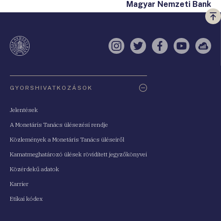
Magyar Nemzeti Bank
Vi
a
te
Instagram
Twitter
Facebook
YouTube
Sell
Oldaltérkép
GYORSHIVATKOZÁSOK
Jelentések
A Monetáris Tanács ülésezési rendje
Közlemények a Monetáris Tanács üléseiről
Kamatmeghatározó ülések rövidített jegyzőkönyvei
Közérdekű adatok
Karrier
Etikai kódex