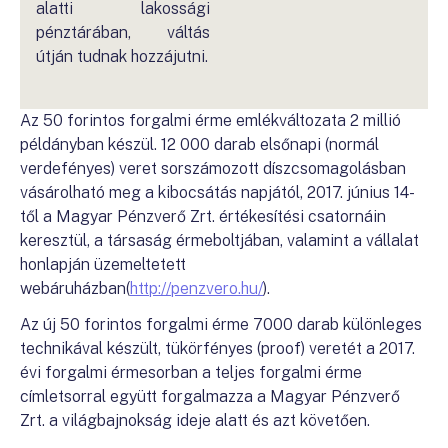
alatti lakossági
pénztárában, váltás
útján tudnak hozzájutni.
Az 50 forintos forgalmi érme emlékváltozata 2 millió
példányban készül. 12 000 darab elsőnapi (normál
verdefényes) veret sorszámozott díszcsomagolásban
vásárolható meg a kibocsátás napjától, 2017. június 14-
től a Magyar Pénzverő Zrt. értékesítési csatornáin
keresztül, a társaság érmeboltjában, valamint a vállalat
honlapján üzemeltetett
webáruházban(
http://penzvero.hu/
).
Az új 50 forintos forgalmi érme 7000 darab különleges
technikával készült, tükörfényes (proof) veretét a 2017.
évi forgalmi érmesorban a teljes forgalmi érme
címletsorral együtt forgalmazza a Magyar Pénzverő
Zrt. a világbajnokság ideje alatt és azt követően.