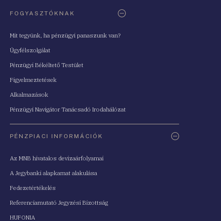
FOGYASZTÓKNAK
Mit tegyünk, ha pénzügyi panaszunk van?
Ügyfélszolgálat
Pénzügyi Békéltető Testület
Figyelmeztetések
Alkalmazások
Pénzügyi Navigátor Tanácsadó Irodahálózat
PÉNZPIACI INFORMÁCIÓK
Az MNB hivatalos devizaárfolyamai
A Jegybanki alapkamat alakulása
Fedezetértékelés
Referenciamutató Jegyzési Bizottság
HUFONIA