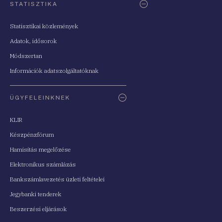
STATISZTIKA
Statisztikai közlemények
Adatok, idősorok
Módszertan
Információk adatszolgáltatóknak
ÜGYFELEINKNEK
KLIR
Készpénzfórum
Hamisítás megelőzése
Elektronikus számlázás
Bankszámlavezetés üzleti feltételei
Jegybanki tenderek
Beszerzési eljárások