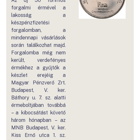
Az új 50 forintos
forgalmi érmével a
lakosság a
készpénzfizetési
forgalomban, a
mindennapi vásárlások
során találkozhat majd.
Forgalomba még nem
került, verdefényes
érmékhez a gyűjtők a
készlet erejéig a
Magyar Pénzverő Zrt.
Budapest, V. ker.
Báthory u. 7. sz. alatti
érmeboltjában továbbá
– a kibocsátást követő
három hónapban – az
MNB Budapest, V. ker.
Kiss Ernő utca 1. sz.