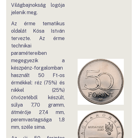
Világbajnokság logója
jelenik meg.
Az érme tematikus
oldalát Kósa István
tervezte. Az érme
technikai
paramétereiben
megegyezik a
készpénz-forgalomban
használt 50 Ft-os
érmékkel: réz (75%) és
nikkel (25%)
ötvözetéből készült,
súlya 7,70 gramm,
átmérője 27,4 mm,
peremvastagsága 1,8
mm, széle sima.