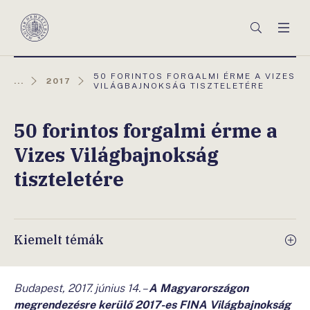
Főmenü
Keresés
Men
Magyar
Nemzeti
Bank
AKTUÁLIS
50 FORINTOS FORGALMI ÉRME A VIZES
...
2017
OLDAL:
VILÁGBAJNOKSÁG TISZTELETÉRE
50 forintos forgalmi érme a
Vizes Világbajnokság
tiszteletére
Kiemelt témák
Budapest, 2017. június 14. –
A Magyarországon
megrendezésre kerülő 2017-es FINA Világbajnokság