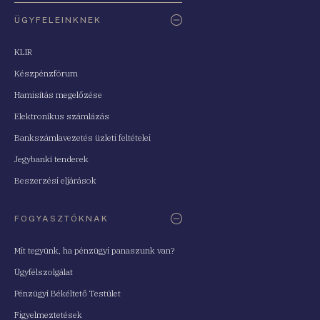
ÜGYFELEINKNEK
KLIR
Készpénzfórum
Hamisítás megelőzése
Elektronikus számlázás
Bankszámlavezetés üzleti feltételei
Jegybanki tenderek
Beszerzési eljárások
FOGYASZTÓKNAK
Mit tegyünk, ha pénzügyi panaszunk van?
Ügyfélszolgálat
Pénzügyi Békéltető Testület
Figyelmeztetések