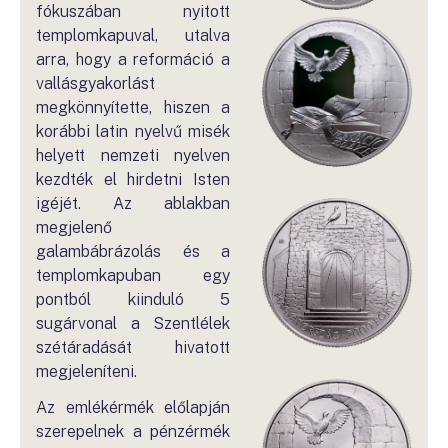
fókuszában nyitott
templomkapuval, utalva
arra, hogy a reformáció a
vallásgyakorlást
megkönnyítette, hiszen a
korábbi latin nyelvű misék
helyett nemzeti nyelven
kezdték el hirdetni Isten
igéjét. Az ablakban
megjelenő
galambábrázolás és a
templomkapuban egy
pontból kiinduló 5
sugárvonal a Szentlélek
szétáradását hivatott
megjeleníteni.
Az emlékérmék előlapján
szerepelnek a pénzérmék