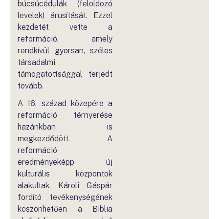
búcsúcédulák (feloldozó
levelek) árusítását. Ezzel
kezdetét vette a
reformáció, amely
rendkívül gyorsan, széles
társadalmi
támogatottsággal terjedt
tovább.
A 16. század közepére a
reformáció térnyerése
hazánkban is
megkezdődött. A
reformáció
eredményeképp új
kulturális központok
alakultak. Károli Gáspár
fordító tevékenységének
köszönhetően a Biblia