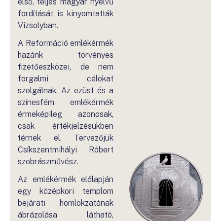
első, teljes magyar nyelvű
fordítását is kinyomtatták
Vizsolyban.
A Reformáció emlékérmék
hazánk törvényes
fizetőeszközei, de nem
forgalmi célokat
szolgálnak. Az ezüst és a
színesfém emlékérmék
érmeképileg azonosak,
csak értékjelzésükben
térnek el. Tervezőjük
Csíkszentmihályi Róbert
szobrászművész.
Az emlékérmék előlapján
egy középkori templom
bejárati homlokzatának
ábrázolása látható,