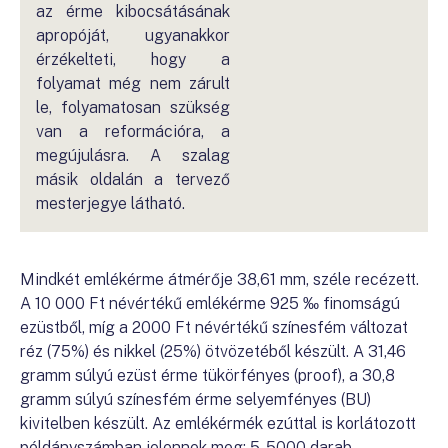
az érme kibocsátásának
apropóját, ugyanakkor
érzékelteti, hogy a
folyamat még nem zárult
le, folyamatosan szükség
van a reformációra, a
megújulásra. A szalag
másik oldalán a tervező
mesterjegye látható.
Mindkét emlékérme átmérője 38,61 mm, széle recézett.
A 10 000 Ft névértékű emlékérme 925 ‰ finomságú
ezüstből, míg a 2000 Ft névértékű színesfém változat
réz (75%) és nikkel (25%) ötvözetéből készült. A 31,46
gramm súlyú ezüst érme tükörfényes (proof), a 30,8
gramm súlyú színesfém érme selyemfényes (BU)
kivitelben készült. Az emlékérmék ezúttal is korlátozott
példányszámban jelennek meg: 5-5000 darab