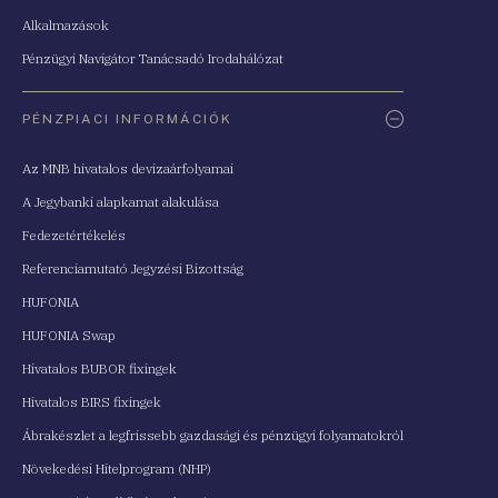
Alkalmazások
Pénzügyi Navigátor Tanácsadó Irodahálózat
PÉNZPIACI INFORMÁCIÓK
Az MNB hivatalos devizaárfolyamai
A Jegybanki alapkamat alakulása
Fedezetértékelés
Referenciamutató Jegyzési Bizottság
HUFONIA
HUFONIA Swap
Hivatalos BUBOR fixingek
Hivatalos BIRS fixingek
Ábrakészlet a legfrissebb gazdasági és pénzügyi folyamatokról
Növekedési Hitelprogram (NHP)