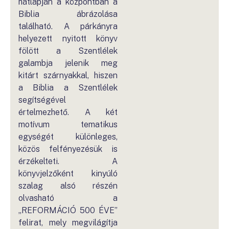
hátlapján a központban a
Biblia ábrázolása
található. A párkányra
helyezett nyitott könyv
fölött a Szentlélek
galambja jelenik meg
kitárt szárnyakkal, hiszen
a Biblia a Szentlélek
segítségével
értelmezhető. A két
motívum tematikus
egységét különleges,
közös felfényezésük is
érzékelteti. A
könyvjelzőként kinyúló
szalag alsó részén
olvasható a
„REFORMÁCIÓ 500 ÉVE”
felirat, mely megvilágítja