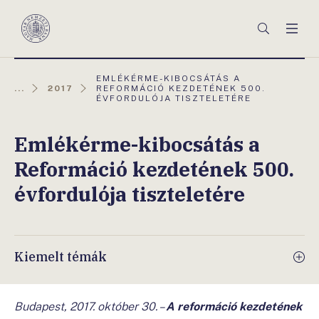
Főmenü
Keresés
Men
Magyar
Nemzeti
Bank
AKTUÁLIS
EMLÉKÉRME-KIBOCSÁTÁS A
OLDAL:
...
2017
REFORMÁCIÓ KEZDETÉNEK 500.
ÉVFORDULÓJA TISZTELETÉRE
Emlékérme-kibocsátás a
Reformáció kezdetének 500.
évfordulója tiszteletére
Kiemelt témák
Budapest, 2017. október 30. –
A reformáció kezdetének