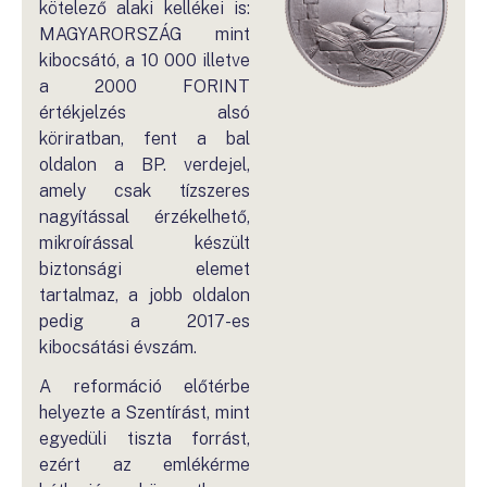
kötelező alaki kellékei is:
MAGYARORSZÁG mint
kibocsátó, a 10 000 illetve
a 2000 FORINT
értékjelzés alsó
köriratban, fent a bal
oldalon a BP. verdejel,
amely csak tízszeres
nagyítással érzékelhető,
mikroírással készült
biztonsági elemet
tartalmaz, a jobb oldalon
pedig a 2017-es
kibocsátási évszám.
A reformáció előtérbe
helyezte a Szentírást, mint
egyedüli tiszta forrást,
ezért az emlékérme