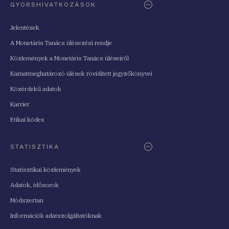
GYORSHIVATKOZÁSOK
Jelentések
A Monetáris Tanács ülésezési rendje
Közlemények a Monetáris Tanács üléseiről
Kamatmeghatározó ülések rövidített jegyzőkönyvei
Közérdekű adatok
Karrier
Etikai kódex
STATISZTIKA
Statisztikai közlemények
Adatok, idősorok
Módszertan
Információk adatszolgáltatóknak