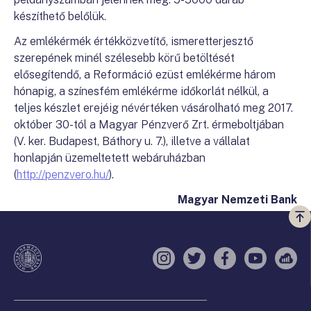
készíthető belőlük.
Az emlékérmék értékközvetítő, ismeretterjesztő
szerepének minél szélesebb körű betöltését
elősegítendő, a Reformáció ezüst emlékérme három
hónapig, a színesfém emlékérme időkorlát nélkül, a
teljes készlet erejéig névértéken vásárolható meg 2017.
október 30-tól a Magyar Pénzverő Zrt. érmeboltjában
(V. ker. Budapest, Báthory u. 7.), illetve a vállalat
honlapján üzemeltetett webáruházban
(
http://penzvero.hu/
).
Magyar Nemzeti Bank
Vi
a
te
Instagram
Twitter
Facebook
YouTube
Sell
Oldaltérkép