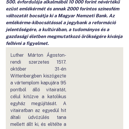
500. évfordulója alkalmából 10 000 forint névértékű
ezüst emlékérmét és annak 2000 forintos színesfém
változatát bocsátja ki a Magyar Nemzeti Bank. Az
emlékérme-kibocsátással a jegybank a reformáció
jelentőségére, a kultúrában, a tudományos és a
gazdasági életben megmutatkozó örökségére kívánja
felhívni a figyelmet.
Luther Márton Ágoston-
rendi szerzetes 1517.
október 31-én
Wittenbergben kiszögezte
a vártemplom kapujára 95
pontból álló vitairatát,
célul kitűzve a katolikus
egyház megújítását. A
vitairatban az egyedül hit
általi üdvözülés tana
mellett állt ki, és elítélte a