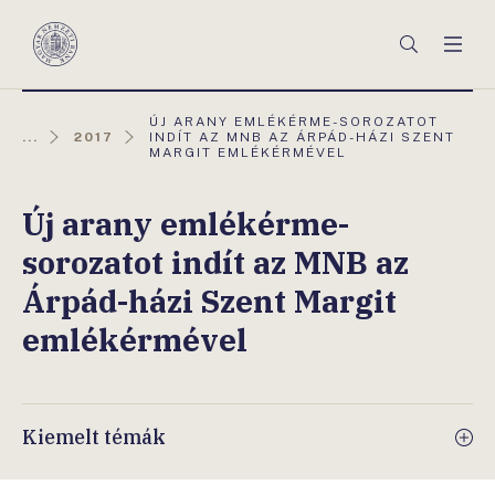
Főmenü
Keresés
Men
Magyar
Nemzeti
Bank
AKTUÁLIS
ÚJ ARANY EMLÉKÉRME-SOROZATOT
OLDAL:
...
2017
INDÍT AZ MNB AZ ÁRPÁD-HÁZI SZENT
MARGIT EMLÉKÉRMÉVEL
Új arany emlékérme-
sorozatot indít az MNB az
Árpád-házi Szent Margit
emlékérmével
Kiemelt témák