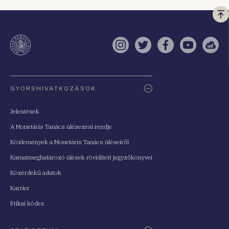
Vi
a
te
Instagram
Twitter
Facebook
YouTube
Sell
Oldaltérkép
GYORSHIVATKOZÁSOK
Jelentések
A Monetáris Tanács ülésezési rendje
Közlemények a Monetáris Tanács üléseiről
Kamatmeghatározó ülések rövidített jegyzőkönyvei
Közérdekű adatok
Karrier
Etikai kódex