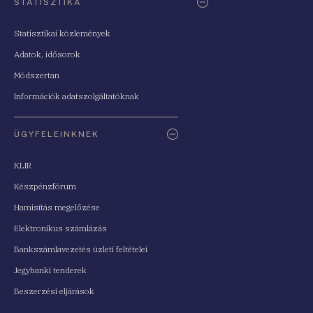
STATISZTIKA
Statisztikai közlemények
Adatok, idősorok
Módszertan
Információk adatszolgáltatóknak
ÜGYFELEINKNEK
KLIR
Készpénzfórum
Hamisítás megelőzése
Elektronikus számlázás
Bankszámlavezetés üzleti feltételei
Jegybanki tenderek
Beszerzési eljárások