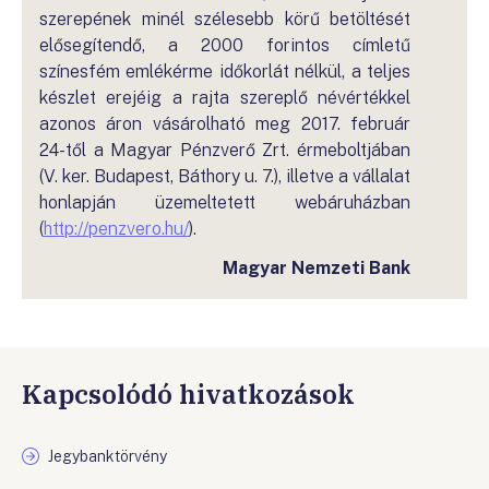
szerepének minél szélesebb körű betöltését
elősegítendő, a 2000 forintos címletű
színesfém emlékérme időkorlát nélkül, a teljes
készlet erejéig a rajta szereplő névértékkel
azonos áron vásárolható meg 2017. február
24-től a Magyar Pénzverő Zrt. érmeboltjában
(V. ker. Budapest, Báthory u. 7.), illetve a vállalat
honlapján üzemeltetett webáruházban
(
http://penzvero.hu/
).
Magyar Nemzeti Bank
Kapcsolódó hivatkozások
Jegybanktörvény