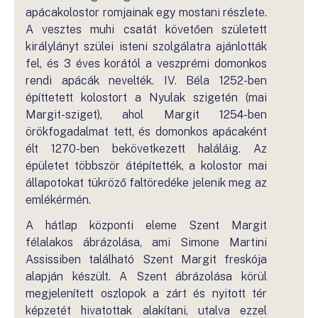
apácakolostor romjainak egy mostani részlete.
A vesztes muhi csatát követően született
királylányt szülei isteni szolgálatra ajánlották
fel, és 3 éves korától a veszprémi domonkos
rendi apácák nevelték. IV. Béla 1252-ben
építtetett kolostort a Nyulak szigetén (mai
Margit-sziget), ahol Margit 1254-ben
örökfogadalmat tett, és domonkos apácaként
élt 1270-ben bekövetkezett haláláig. Az
épületet többször átépítették, a kolostor mai
állapotokat tükröző faltöredéke jelenik meg az
emlékérmén.
A hátlap központi eleme Szent Margit
félalakos ábrázolása, ami Simone Martini
Assissiben található Szent Margit freskója
alapján készült. A Szent ábrázolása körül
megjelenített oszlopok a zárt és nyitott tér
képzetét hivatottak alakítani, utalva ezzel