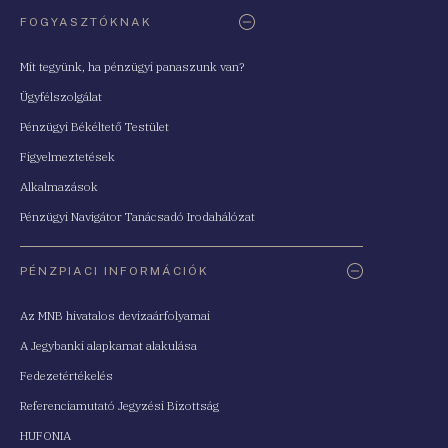
FOGYASZTÓKNAK
Mit tegyünk, ha pénzügyi panaszunk van?
Ügyfélszolgálat
Pénzügyi Békéltető Testület
Figyelmeztetések
Alkalmazások
Pénzügyi Navigátor Tanácsadó Irodahálózat
PÉNZPIACI INFORMÁCIÓK
Az MNB hivatalos devizaárfolyamai
A Jegybanki alapkamat alakulása
Fedezetértékelés
Referenciamutató Jegyzési Bizottság
HUFONIA