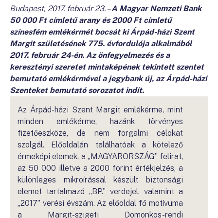
Budapest, 2017. február 23. –
A Magyar Nemzeti Bank
50 000 Ft címletű arany és 2000 Ft címletű
színesfém emlékérmét bocsát ki Árpád-házi Szent
Margit születésének 775. évfordulója alkalmából
2017. február 24-én. Az önfegyelmezés és a
keresztényi szeretet mintaképének tekintett szentet
bemutató emlékérmével a jegybank új, az Árpád-házi
Szenteket bemutató sorozatot indít.
Az Árpád-házi Szent Margit emlékérme, mint
minden emlékérme, hazánk törvényes
fizetőeszköze, de nem forgalmi célokat
szolgál. Előoldalán találhatóak a kötelező
érmeképi elemek, a „MAGYARORSZÁG” felirat,
az 50 000 illetve a 2000 forint értékjelzés, a
különleges mikroírással készült biztonsági
elemet tartalmazó „BP.” verdejel, valamint a
„2017” verési évszám. Az előoldal fő motívuma
a Margit-szigeti Domonkos-rendi