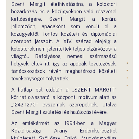
Szent Margit élethivatására, a kolostori
bezárkózás és a közügyekben való részvétel
kettősségére. Szent Margit a korára
jellemzően, apácaként sem vonult el a
közügyektől, fontos közéleti és diplomáciai
szerepet játszott. A XIV. század elejéig a
kolostorok nem jelentettek teljes elzárkózást a
világtól. Befolyásos, nemesi származású
hölgyek éltek itt, így az apácák levelezések,
tanácskozások révén meghatározó közéleti
tevékenységet folytattak.
A hátlap bal oldalán a „SZENT MARGIT”
körirat olvasható, a központi motívum alatt az
„1242-1270” évszámok szerepelnek, utalva
Szent Margit születési és halálozási évére.
Az emlékérmét az 1994-ben a Magyar
Köztársasági Arany Érdemkereszttel
kitűntetett Szöllőssy Enikő, Munkácsy-díjas