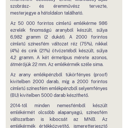
szobrász- és éremművész tervezte,
mesterjegye a hátoldalon található.
Az 50 000 forintos címletű emlékérme 986
ezrelék finomságú aranyból készült, súlya
6,982 gramm (2 dukát). A 2000 forintos
címletű színesfém változat réz (75%), nikkel
(4%) és cink (21%) ötvözetéből készült, súlya
4,2 gramm. A két érmetípus mérete azonos,
átmérőjük 22 mm. Az emlékérmék széle sima.
Az arany emlékpénzből tükörfényes (proof)
kivitelben 2000 darab, míg a 2000 forintos
címletű színesfém emlékpénzből selyemfényes
(BU) kivitelben 5000 darab készíthető.
2014-től minden nemesfémből készült
emlékérmét olcsóbb alapanyagú, színesfém
változatban is kibocsát az MNB. Az
emlékérmék értékközvetítő, ismeretterjesztő