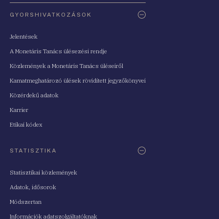
Oldaltérkép
GYORSHIVATKOZÁSOK
Jelentések
A Monetáris Tanács ülésezési rendje
Közlemények a Monetáris Tanács üléseiről
Kamatmeghatározó ülések rövidített jegyzőkönyvei
Közérdekű adatok
Karrier
Etikai kódex
STATISZTIKA
Statisztikai közlemények
Adatok, idősorok
Módszertan
Információk adatszolgáltatóknak