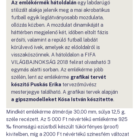
Az emlékérmék hátoldalán
egy labdarúgó
stilizált alakja jelenik meg a mai akrobatikus
futball egyik leglátványosabb mozdulata,
ollózás közben. A mozdulat dinamikáját a
háttérben megjelenő két, időben eltolt fázis
erősíti, valamint a repülő futball labdát
körülvevő ívek, amelyek az előoldalról is
visszaköszönnek. A hátoldalon a FIFA
VILÁGBAJNOKSÁG 2018 felirat olvasható 3
egymás alatti sorban. Az emlékérme jobb
szélén, lent az emlékérme
grafikai tervét
készítő Puskás Erika
tervezőművész
mesterjegye található. A grafikai tervek alapján
a gipszmodelleket Kósa István készítette
.
Mindkét emlékérme átmérője 30,00 mm, súlya 12,5 g,
széle recézett. Az 5 000 Ft névértékű emlékérme 925
‰ finomságú ezüstből készült tükörfényes (proof)
kivitelben, míg a 2000 Ft névértékű színesfém változat