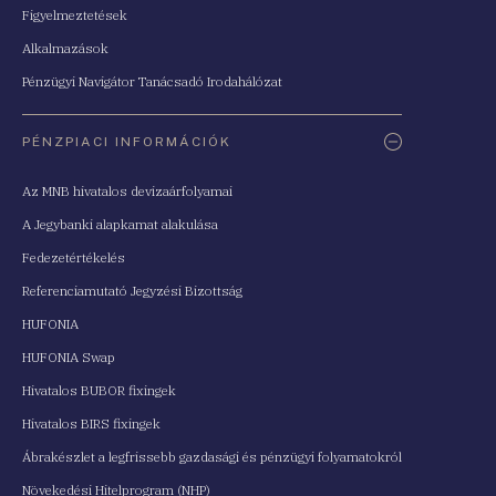
Figyelmeztetések
Alkalmazások
Pénzügyi Navigátor Tanácsadó Irodahálózat
PÉNZPIACI INFORMÁCIÓK
Az MNB hivatalos devizaárfolyamai
A Jegybanki alapkamat alakulása
Fedezetértékelés
Referenciamutató Jegyzési Bizottság
HUFONIA
HUFONIA Swap
Hivatalos BUBOR fixingek
Hivatalos BIRS fixingek
Ábrakészlet a legfrissebb gazdasági és pénzügyi folyamatokról
Növekedési Hitelprogram (NHP)