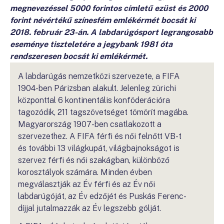
megnevezéssel 5000 forintos címletű ezüst és 2000
forint névértékű színesfém emlékérmét bocsát ki
2018. február 23-án. A labdarúgósport legrangosabb
eseménye tiszteletére a jegybank 1981 óta
rendszeresen bocsát ki emlékérmét.
A labdarúgás nemzetközi szervezete, a FIFA
1904-ben Párizsban alakult. Jelenleg zürichi
központtal 6 kontinentális konföderációra
tagozódik, 211 tagszövetséget tömörít magába.
Magyarország 1907-ben csatlakozott a
szervezethez. A FIFA férfi és női felnőtt VB-t
és további 13 világkupát, világbajnokságot is
szervez férfi és női szakágban, különböző
korosztályok számára. Minden évben
megválasztják az Év férfi és az Év női
labdarúgóját, az Év edzőjét és Puskás Ferenc-
díjjal jutalmazzák az Év legszebb gólját.