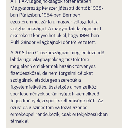
A FIFA-világbajnokságok történetében
Magyarország kétszer játszott döntőt: 1938-
ban Párizsban, 1954-ben Bernben
ezüstéremmel zárta a magyar válogatott a
világbajnokságot. A magyar labdarúgósport
sikereként könyvelhetjük el, hogy 1994-ben
Puhl Sándor világbajnoki döntőt vezetett.
A 2018-ban Oroszországban megrendezendő
labdarúgó világbajnokság tiszteletére
megjelenő emlékérmék hazánk törvényes
fizetőeszközei, de nem forgalmi célokat
szolgálnak, elsődleges szerepük a
figyelemfelkeltés, tisztelgés a nemzetközi
sportesemények során nyújtott kiemelkedő
teljesítmények, a sport szellemisége előtt. Az
ezüst és a színesfém változat azonos
érmeképpel rendelkezik, csak értékjelzésükben
térnek el.