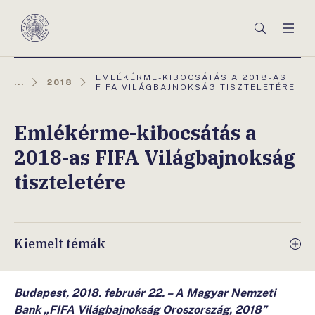
Főmenü
Keresés
Men
Magyar
Nemzeti
Bank
AKTUÁLIS
EMLÉKÉRME-KIBOCSÁTÁS A 2018-AS
...
2018
OLDAL:
FIFA VILÁGBAJNOKSÁG TISZTELETÉRE
Emlékérme-kibocsátás a
2018-as FIFA Világbajnokság
tiszteletére
Kiemelt témák
Budapest, 2018. február 22. – A Magyar Nemzeti
Bank „FIFA Világbajnokság Oroszország, 2018”