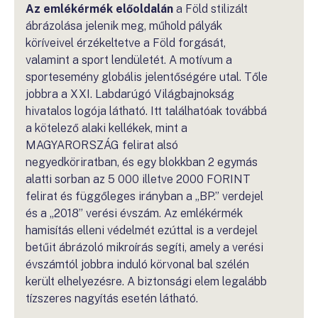
Az emlékérmék előoldalán
a Föld stilizált
ábrázolása jelenik meg, műhold pályák
köríveivel érzékeltetve a Föld forgását,
valamint a sport lendületét. A motívum a
sportesemény globális jelentőségére utal. Tőle
jobbra a XXI. Labdarúgó Világbajnokság
hivatalos logója látható. Itt találhatóak továbbá
a kötelező alaki kellékek, mint a
MAGYARORSZÁG felirat alsó
negyedköriratban, és egy blokkban 2 egymás
alatti sorban az 5 000 illetve 2000 FORINT
felirat és függőleges irányban a „BP.” verdejel
és a „2018” verési évszám. Az emlékérmék
hamisítás elleni védelmét ezúttal is a verdejel
betűit ábrázoló mikroírás segíti, amely a verési
évszámtól jobbra induló körvonal bal szélén
került elhelyezésre. A biztonsági elem legalább
tízszeres nagyítás esetén látható.