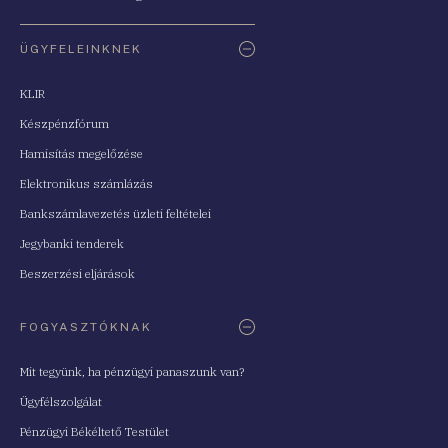
ÜGYFELEINKNEK
KLIR
Készpénzfórum
Hamisítás megelőzése
Elektronikus számlázás
Bankszámlavezetés üzleti feltételei
Jegybanki tenderek
Beszerzési eljárások
FOGYASZTÓKNAK
Mit tegyünk, ha pénzügyi panaszunk van?
Ügyfélszolgálat
Pénzügyi Békéltető Testület