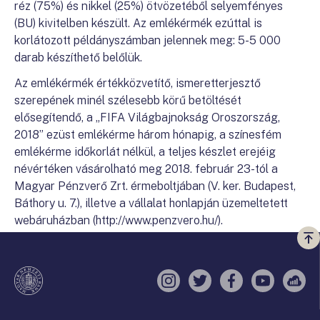
réz (75%) és nikkel (25%) ötvözetéből selyemfényes
(BU) kivitelben készült. Az emlékérmék ezúttal is
korlátozott példányszámban jelennek meg: 5-5 000
darab készíthető belőlük.
Az emlékérmék értékközvetítő, ismeretterjesztő
szerepének minél szélesebb körű betöltését
elősegítendő, a „FIFA Világbajnokság Oroszország,
2018” ezüst emlékérme három hónapig, a színesfém
emlékérme időkorlát nélkül, a teljes készlet erejéig
névértéken vásárolható meg 2018. február 23-tól a
Magyar Pénzverő Zrt. érmeboltjában (V. ker. Budapest,
Báthory u. 7.), illetve a vállalat honlapján üzemeltetett
webáruházban (http://www.penzvero.hu/).
Vi
a
te
Instagram
Twitter
Facebook
YouTube
Sell