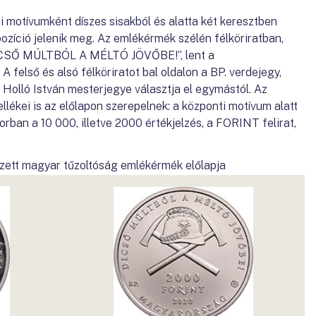
 motívumként díszes sisakból és alatta két keresztben
pozíció jelenik meg. Az emlékérmék szélén félköriratban,
„DICSŐ MÚLTBÓL A MÉLTÓ JÖVŐBE!”, lent a
felső és alsó félköriratot bal oldalon a BP. verdejegy,
 Holló István mesterjegye választja el egymástól. Az
llékei is az előlapon szerepelnek: a központi motívum alatt
rban a 10 000, illetve 2000 értékjelzés, a FORINT felirat,
zett magyar tűzoltóság emlékérmék előlapja