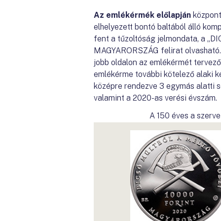
Az emlékérmék előlapján
központi
elhelyezett bontó baltából álló kom
fent a tűzoltóság jelmondata, a 
MAGYARORSZÁG felirat olvasható. A 
jobb oldalon az emlékérmét tervező
emlékérme további kötelező alaki ke
középre rendezve 3 egymás alatti so
valamint a 2020-as verési évszám.
A 150 éves a szerve