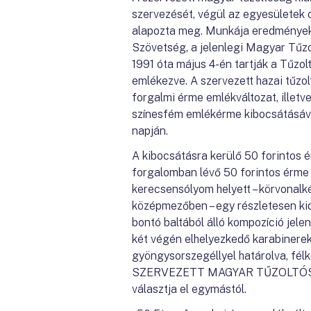
szervezését, végül az egyesületek
alapozta meg. Munkája eredmények
Szövetség, a jelenlegi Magyar Tűz
1991 óta május 4-én tartják a Tűzol
emlékezve. A szervezett hazai tűzo
forgalmi érme emlékváltozat, illetv
színesfém emlékérme kibocsátásával
napján.
A kibocsátásra kerülő 50 forintos 
forgalomban lévő 50 forintos érme 
kerecsensólyom helyett – körvonalké
középmezőben – egy részletesen kido
bontó baltából álló kompozíció jel
két végén elhelyezkedő karabinerek
gyöngysorszegéllyel határolva, fé
SZERVEZETT MAGYAR TŰZOLTÓSÁG fe
választja el egymástól.