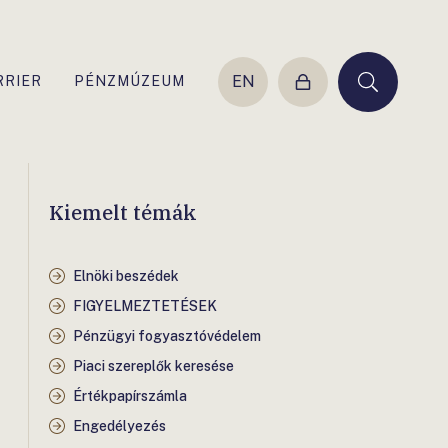
EN
RRIER
PÉNZMÚZEUM
Belépés
Keresés
Kiemelt témák
Elnöki beszédek
FIGYELMEZTETÉSEK
Pénzügyi fogyasztóvédelem
Piaci szereplők keresése
Értékpapírszámla
Engedélyezés