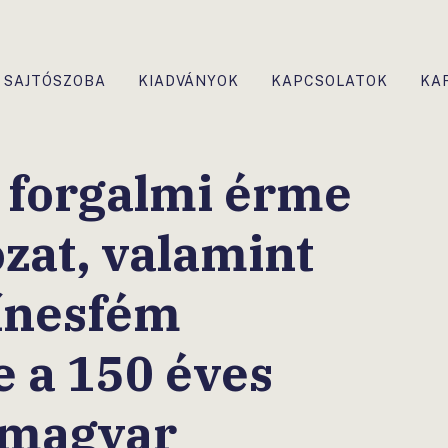
SAJTÓSZOBA
KIADVÁNYOK
KAPCSOLATOK
KA
s forgalmi érme
zat, valamint
zínesfém
 a 150 éves
 magyar