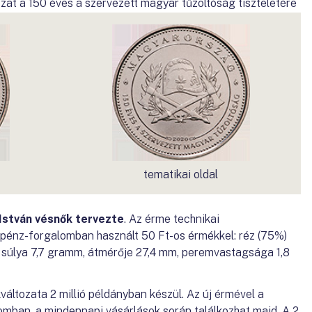
zat a 150 éves a szervezett magyar tűzoltóság tiszteletére
tematikai oldal
István vésnők tervezte
. Az érme technikai
énz-forgalomban használt 50 Ft-os érmékkel: réz (75%)
t, súlya 7,7 gramm, átmérője 27,4 mm, peremvastagsága 1,8
áltozata 2 millió példányban készül. Az új érmével a
omban, a mindennapi vásárlások során találkozhat majd. A 2