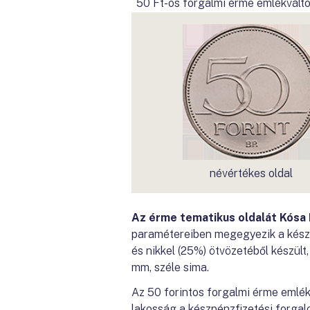
50 Ft-os forgalmi érme emlékválto
névértékes oldal
Az érme tematikus oldalát Kósa 
paramétereiben megegyezik a készp
és nikkel (25%) ötvözetéből készül
mm, széle sima.
Az 50 forintos forgalmi érme emlékv
lakosság a készpénzfizetési forgal