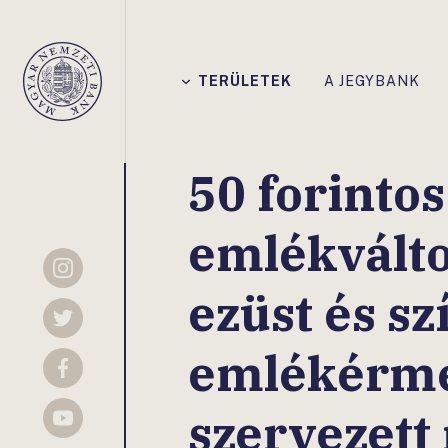
Főmenü
TERÜLETEK
A JEGYBANK
Magyar
Nemzeti
Bank
50 forinto
emlékválto
Instagram
ezüst és s
Twitter
emlékérme
Facebook
szervezett
YouTube