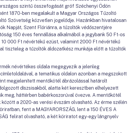
 országos szintű összefogását gróf Széchenyi Ödön
ént 1870-ben megalakult a Magyar Országos Tűzoltó
oltó Szövetség közvetlen jogelődje. Hazánkban hivatalosan
tók Napját, Szent Flóriánra, a tűzoltók védőszentjére
ltóság 150 éves fennállása alkalmából a jegybank 50 Ft-os
e 10 000 Ft névértékű ezüst, valamint 2000 Ft névértékű
 tiszteleg a tűzoltók áldozatkész munkája előtt a tűzoltók
érmék névértékes oldala megegyezik a jelenleg
címletoldalával, a tematikus oldalon azonban a megszokott
nt megjelenített mentőkötél ábrázolással határolt
lgozott díszsisakból, alatta két keresztben elhelyezett
enik meg, háttérben babérkoszorúval övezve. A mentőkötél
 között a 2020-as verési évszám olvasható. Az érme szélén
lköriratban, fent a MAGYARORSZÁG, lent a 150 ÉVES A
lirat olvasható, a két köriratot egy-egy lángnyelv