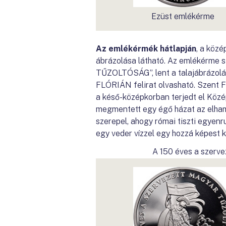
Ezüst emlékérme
Az emlékérmék hátlapján
, a köz
ábrázolása látható. Az emlékérm
TŰZOLTÓSÁG”, lent a talajábrázolá
FLÓRIÁN felirat olvasható. Szent Fl
a késő-középkorban terjedt el Köz
megmentett egy égő házat az elham
szerepel, ahogy római tiszti egyen
egy veder vízzel egy hozzá képest ki
A 150 éves a szerve