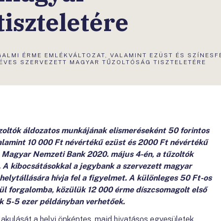
tiszteletére
GALMI ÉRME EMLÉKVÁLTOZAT, VALAMINT EZÜST ÉS SZÍNESF
 ÉVES SZERVEZETT MAGYAR TŰZOLTÓSÁG TISZTELETÉRE
űzoltók áldozatos munkájának elismeréseként 50 forintos
alamint 10 000 Ft névértékű ezüst és 2000 Ft névértékű
 Magyar Nemzeti Bank 2020. május 4-én, a tűzoltók
. A kibocsátásokkal a jegybank a szervezett magyar
helytállására hívja fel a figyelmet. A különleges 50 Ft-os
ül forgalomba, közülük 12 000 érme díszcsomagolt első
k 5-5 ezer példányban verhetőek.
lakulását a helyi önkéntes, majd hivatásos egyesületek