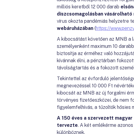
milliós keretből 12 000 darab
elsőn
díszcsomagolásban vásárolhat
vírus okozta pandémiás helyzetre te
webáruházában
(
https://www.penzv
A kibocsátást követően az MNB a lak
személyenként maximum 10 darabban
biztosítja az érméhez való hozzájut
kívánnak élni, a pénztárban fokozo
távolságtartás és a fokozott személ
Tekintettel az évforduló jelentősé
megnevezéssel 10 000 Ft névértékű
kibocsát az MNB az új forgalmi ér
törvényes fizetőeszközei, de nem f
figyelemfelhívás, a tűzoltók hősies
A 150 éves a szervezett magyar
tervezte
. A két emlékérme azonos
különböznek.