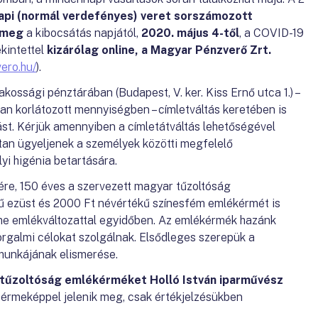
api (normál verdefényes) veret sorszámozott
ó meg
a kibocsátás napjától,
2020. május 4-től
, a COVID-19
kintettel
kizárólag online, a Magyar Pénzverő Zrt.
ero.hu/
).
ossági pénztárában (Budapest, V. ker. Kiss Ernő utca 1.) –
 korlátozott mennyiségben – címletváltás keretében is
ást. Kérjük amennyiben a címletátváltás lehetőségével
ttan ügyeljenek a személyek közötti megfelelő
yi higénia betartására.
gére, 150 éves a szervezett magyar tűzoltóság
 ezüst és 2000 Ft névértékű színesfém emlékérmét is
me emlékváltozattal egyidőben. Az emlékérmék hazánk
orgalmi célokat szolgálnak. Elsődleges szerepük a
 munkájának elismerése.
 tűzoltóság emlékérméket Holló István iparművész
 érmeképpel jelenik meg, csak értékjelzésükben