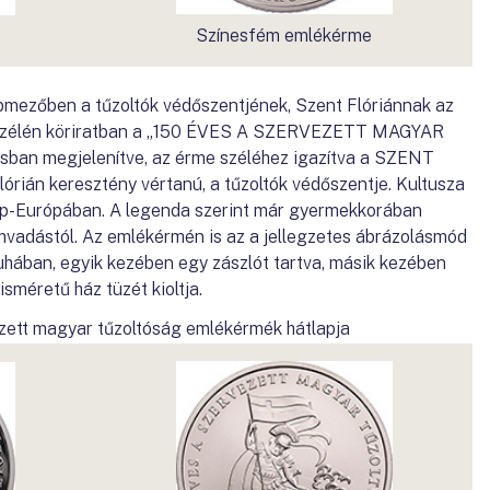
Színesfém emlékérme
épmezőben a tűzoltók védőszentjének, Szent Flóriánnak az
e szélén köriratban a „150 ÉVES A SZERVEZETT MAGYAR
sban megjelenítve, az érme széléhez igazítva a SZENT
órián keresztény vértanú, a tűzoltók védőszentje. Kultusza
ép-Európában. A legenda szerint már gyermekkorában
vadástól. Az emlékérmén is az a jellegzetes ábrázolásmód
ruhában, egyik kezében egy zászlót tartva, másik kezében
sméretű ház tüzét kioltja.
zett magyar tűzoltóság emlékérmék hátlapja