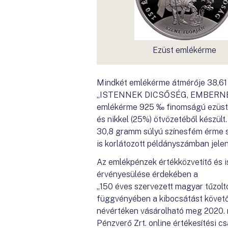
Ezüst emlékérme
Mindkét emlékérme átmérője 38,61 
„ISTENNEK DICSŐSÉG, EMBERNEK SE
emlékérme 925 ‰ finomságú ezüstbő
és nikkel (25%) ötvözetéből készült
30,8 gramm súlyú színesfém érme se
is korlátozott példányszámban jele
Az emlékpénzek értékközvetítő és i
érvényesülése érdekében a
„150 éves szervezett magyar tűzolt
függvényében a kibocsátást követő
névértéken vásárolható meg 2020. 
Pénzverő Zrt. online értékesítési 