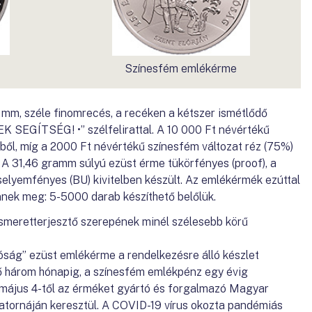
Színesfém emlékérme
mm, széle finomrecés, a recéken a kétszer ismétlődő
GÍTSÉG! •” szélfelirattal. A 10 000 Ft névértékű
l, míg a 2000 Ft névértékű színesfém változat réz (75%)
. A 31,46 gramm súlyú ezüst érme tükörfényes (proof), a
lyemfényes (BU) kivitelben készült. Az emlékérmék ezúttal
nnek meg: 5-5000 darab készíthető belőlük.
smeretterjesztő szerepének minél szélesebb körű
óság” ezüst emlékérme a rendelkezésre álló készlet
 három hónapig, a színesfém emlékpénz egy évig
május 4-től az érméket gyártó és forgalmazó Magyar
csatornáján keresztül. A COVID-19 vírus okozta pandémiás