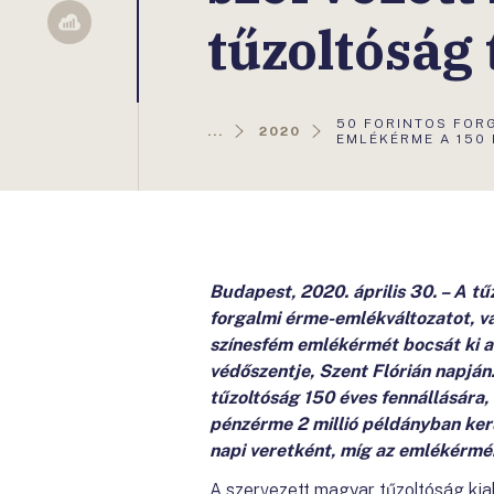
tűzoltóság 
Sellsy
AKTUÁLIS
50 FORINTOS FOR
...
2020
OLDAL:
EMLÉKÉRME A 150
Budapest, 2020. április 30. – A t
forgalmi érme-emlékváltozatot, v
színesfém emlékérmét bocsát ki a
védőszentje, Szent Flórián napján
tűzoltóság 150 éves fennállására, 
pénzérme 2 millió példányban ker
napi veretként, míg az emlékérmé
A szervezett magyar tűzoltóság kia