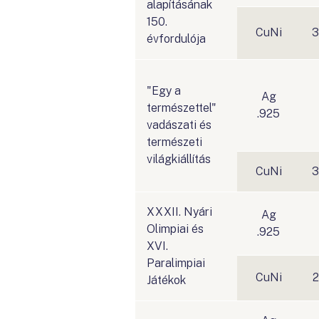
alapításának
150.
CuNi
3
évfordulója
"Egy a
Ag
természettel"
.925
vadászati és
természeti
világkiállítás
CuNi
3
XXXII. Nyári
Ag
Olimpiai és
.925
XVI.
Paralimpiai
CuNi
2
Játékok