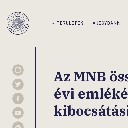
Főmenü
TERÜLETEK
A JEGYBANK
Magyar
Nemzeti
Bank
Az MNB öss
Instagram
Twitter
évi emlék
Facebook
kibocsátás
YouTube