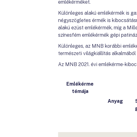
emlékérméket.
Különleges alakú emlékérmék is gaz
négyszögletes érmék is kibocsátás
alakú ezüst emlékérmék, míg a Mill
színesfém emlékérmék gépi patinázo
Különleges, az MNB korábbi emlékér
természeti világkiállítás alkalmábó
Az MNB 2021. évi emlékérme-kibocsá
Emlékérme
témája
Anyag