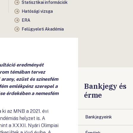
Statisztikai információk
Hatósági vizsga
ERA
Felügyeleti Akadémia
zultáció eredményét
három témában tervez
arany, ezüst és színesfém
Bankjegy és
esfém emlékpénz szerepel a
érme
ése érdekében a nemesfém
a ki az MNB a 2021. évi
Bankjegyeink
ndémiás helyzet is. A
mint a XXXII. Nyári Olimpiai
kerültek a jövő évibe. A