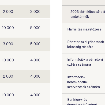
2 000
3 000
2003 előtt kibocsátott
emlékérmék
10 000
5 000
Hamisítás megelőzése
Pénztári szolgáltatások
3 000
5 000
lakosság részére
Információk a pénzügyi
10 000
4 000
szféra számára
2 000
4 000
Információk
kereskedelmi
szervezetek számára
10 000
4 000
Bankjegy- és
érmevizsgáló gépek