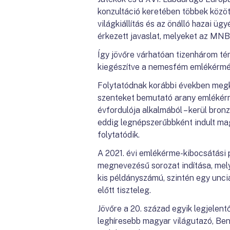
konzultáció keretében többek közöt
világkiállítás és az önálló hazai ü
érkezett javaslat, melyeket az MNB
Így jövőre várhatóan tizenhárom té
kiegészítve a nemesfém emlékérmék
Folytatódnak korábbi években megk
szenteket bemutató arany emlékérm
évfordulója alkalmából – kerül bro
eddig legnépszerűbbként indult ma
folytatódik.
A 2021. évi emlékérme-kibocsátási 
megnevezésű sorozat indítása, mely 
kis példányszámú, szintén egy unciá
előtt tiszteleg.
Jövőre a 20. század egyik legjelent
leghíresebb magyar világutazó, Be