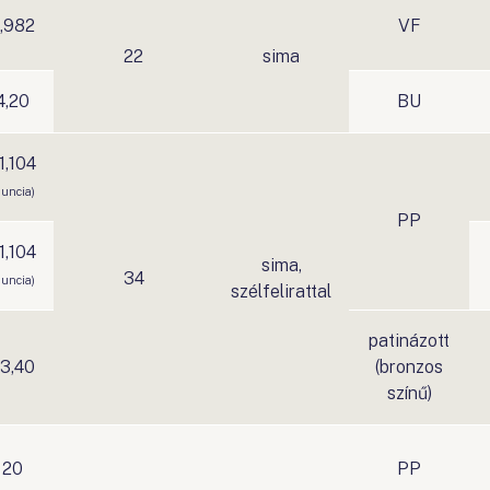
,982
VF
22
sima
4,20
BU
1,104
 uncia)
PP
1,104
sima,
34
 uncia)
szélfelirattal
patinázott
3,40
(bronzos
színű)
20
PP