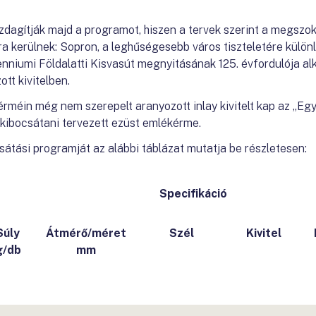
dagítják majd a programot, hiszen a tervek szerint a megszok
ra kerülnek: Sopron, a leghűségesebb város tiszteletére kül
enniumi Földalatti Kisvasút megnyitásának 125. évfordulója al
tt kivitelben.
méin még nem szerepelt aranyozott inlay kivitelt kap az „Egy
l kibocsátani tervezett ezüst emlékérme.
tási programját az alábbi táblázat mutatja be részletesen:
Specifikáció
Súly
Átmérő/méret
Szél
Kivitel
g/db
mm