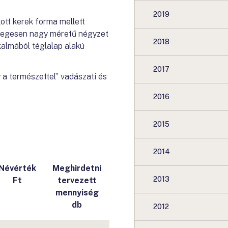
2019
ott kerek forma mellett
önlegesen nagy méretű négyzet
2018
kalmából téglalap alakú
2017
 a természettel” vadászati és
2016
2015
2014
Névérték
Meghirdetni
2013
Ft
tervezett
mennyiség
db
2012