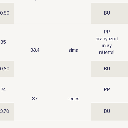
0,80
BU
PP,
aranyozott
35
inlay
38,4
sima
rátéttel
0,80
BU
24
PP
37
recés
3,70
BU