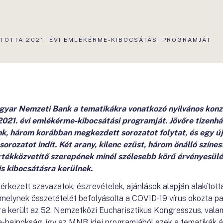
TOTTA 2021. ÉVI EMLÉKÉRME-KIBOCSÁTÁSI PROGRAMJÁT
gyar Nemzeti Bank a tematikákra vonatkozó nyilvános kon
 2021. évi emlékérme-kibocsátási programját. Jövőre tizen
k, három korábban megkezdett sorozatot folytat, és egy új 
rozatot indít. Két arany, kilenc ezüst, három önálló szín
tékközvetítő szerepének minél szélesebb körű érvényesül
s kibocsátásra kerülnek.
rkezett szavazatok, észrevételek, ajánlások alapján alakított
elynek összetételét befolyásolta a COVID-19 vírus okozta pa
sra került az 52. Nemzetközi Eucharisztikus Kongresszus, vala
-bajnokság, így az MNB idei programjából ezek a tematikák át