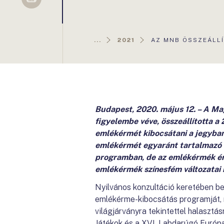
Sellsy
AKTUÁLIS
...
2021
AZ MNB ÖSSZEÁLLÍ
OLDAL:
Budapest, 2020. május 12. – A Ma
figyelembe véve, összeállította a
emlékérmét kibocsátani a jegyban
emlékérmét egyaránt tartalmazó so
programban, de az emlékérmék ér
emlékérmék színesfém változatai i
Nyilvános konzultáció keretében beé
emlékérme-kibocsátás programját, m
világjárványra tekintettel halasztá
Játékok és a XVI. Labdarúgó Európa