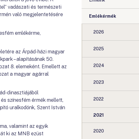
Érméink
el” vadászati és természeti
kérmén való megjelentetésére
Emlékérmék
2026
ínesfém emlékérme,
2025
eletére az Árpád-házi magyar
park – alapításának 50.
2024
zat 8. elemeként. Emellett az
ozat a magyar agárral
2023
ád-dinasztiájából
2022
t és színesfém érmék mellett,
pító uralkodónk, Szent István
2021
uma, valamint az egyik
2020
sát ki az MNB ezüst