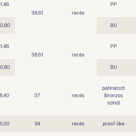
1,46
PP
38,61
recés
0,80
BU
1,46
PP
38,61
recés
0,80
BU
patinázott
8,40
37
recés
(bronzos
színű)
6,00
34
recés
proof-like