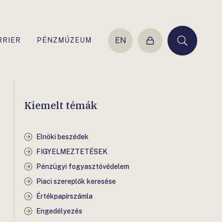
EN
RRIER
PÉNZMÚZEUM
Belépés
Keresés
Kiemelt témák
Elnöki beszédek
FIGYELMEZTETÉSEK
Pénzügyi fogyasztóvédelem
Piaci szereplők keresése
Értékpapírszámla
Engedélyezés