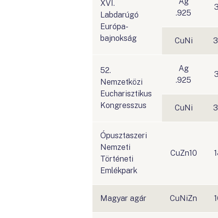
Ag
XVI.
3
.925
Labdarúgó
Európa-
bajnokság
CuNi
3
Ag
52.
3
.925
Nemzetközi
Eucharisztikus
Kongresszus
CuNi
3
Ópusztaszeri
Nemzeti
CuZn10
1
Történeti
Emlékpark
Magyar agár
CuNiZn
1