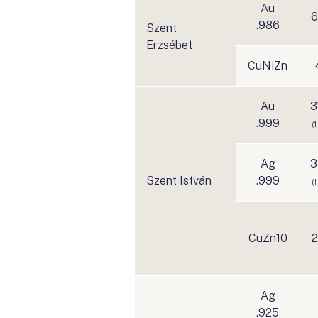
Au
6
.986
Szent
Erzsébet
CuNiZn
Au
3
.999
(1
Ag
3
Szent István
.999
(1
CuZn10
2
Ag
.925