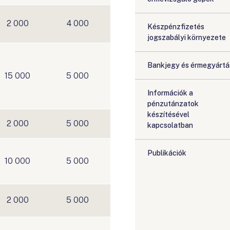
2 000
4 000
Készpénzfizetés
jogszabályi környezete
Bankjegy és érmegyártá
15 000
5 000
Információk a
pénzutánzatok
készítésével
2 000
5 000
kapcsolatban
Publikációk
10 000
5 000
2 000
5 000