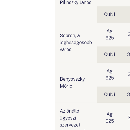
Pilinszky János
CuNi
Ag
3
Sopron, a
.925
leghűségesebb
város
CuNi
3
Ag
3
.925
Benyovszky
Móric
CuNi
3
Az önálló
Ag
3
ügyészi
.925
szervezet