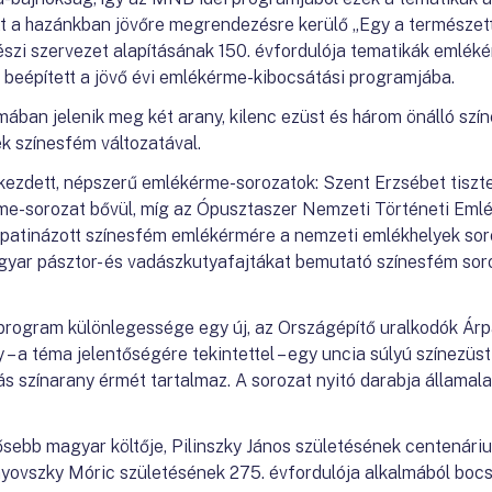
t a hazánkban jövőre megrendezésre kerülő „Egy a természett
gyészi szervezet alapításának 150. évfordulója tematikák emlé
 beépített a jövő évi emlékérme-kibocsátási programjába.
mában jelenik meg két arany, kilenc ezüst és három önálló sz
 színesfém változatával.
ezdett, népszerű emlékérme-sorozatok: Szent Erzsébet tiszt
e-sorozat bővül, míg az Ópusztaszer Nemzeti Történeti Emlék
nzpatinázott színesfém emlékérmére a nemzeti emlékhelyek soro
gyar pásztor- és vadászkutyafajtákat bemutató színesfém sor
program különlegessége egy új, az Országépítő uralkodók Árp
– a téma jelentőségére tekintettel – egy uncia súlyú színezüs
s színarany érmét tartalmaz. A sorozat nyitó darabja államala
ősebb magyar költője, Pilinszky János születésének centenári
nyovszky Móric születésének 275. évfordulója alkalmából boc