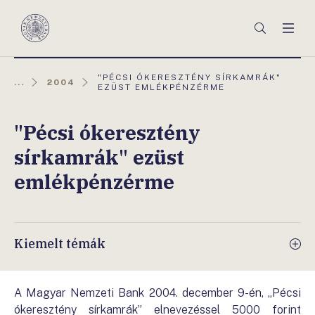
Főmenü
Keresés
Men
Magyar
Nemzeti
Bank
AKTUÁLIS
"PÉCSI ÓKERESZTÉNY SÍRKAMRÁK"
...
2004
OLDAL:
EZÜST EMLÉKPÉNZÉRME
"Pécsi ókeresztény
sírkamrák" ezüst
emlékpénzérme
Kiemelt témák
A Magyar Nemzeti Bank 2004. december 9-én, „Pécsi
ókeresztény sírkamrák” elnevezéssel 5000 forint