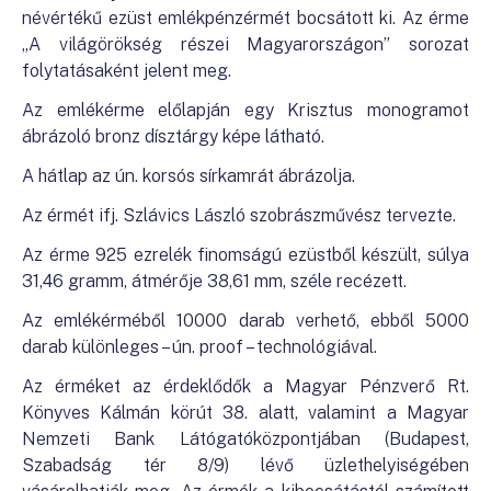
névértékű ezüst emlékpénzérmét bocsátott ki. Az érme
„A világörökség részei Magyarországon” sorozat
folytatásaként jelent meg.
Az emlékérme előlapján egy Krisztus monogramot
ábrázoló bronz dísztárgy képe látható.
A hátlap az ún. korsós sírkamrát ábrázolja.
Az érmét ifj. Szlávics László szobrászművész tervezte.
Az érme 925 ezrelék finomságú ezüstből készült, súlya
31,46 gramm, átmérője 38,61 mm, széle recézett.
Az emlékérméből 10000 darab verhető, ebből 5000
darab különleges – ún. proof – technológiával.
Az érméket az érdeklődők a Magyar Pénzverő Rt.
Könyves Kálmán körút 38. alatt, valamint a Magyar
Nemzeti Bank Látógatóközpontjában (Budapest,
Szabadság tér 8/9) lévő üzlethelyiségében