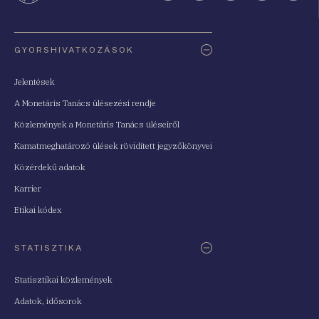
Oldaltérkép
GYORSHIVATKOZÁSOK
Jelentések
A Monetáris Tanács ülésezési rendje
Közlemények a Monetáris Tanács üléseiről
Kamatmeghatározó ülések rövidített jegyzőkönyvei
Közérdekű adatok
Karrier
Etikai kódex
STATISZTIKA
Statisztikai közlemények
Adatok, idősorok