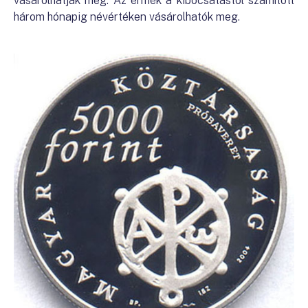
vásárolhatják meg. Az érmék a kibocsátástól számított
három hónapig névértéken vásárolhatók meg.