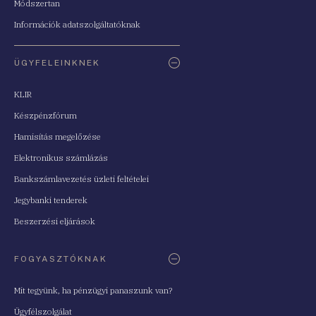
Módszertan
Információk adatszolgáltatóknak
ÜGYFELEINKNEK
KLIR
Készpénzfórum
Hamisítás megelőzése
Elektronikus számlázás
Bankszámlavezetés üzleti feltételei
Jegybanki tenderek
Beszerzési eljárások
FOGYASZTÓKNAK
Mit tegyünk, ha pénzügyi panaszunk van?
Ügyfélszolgálat