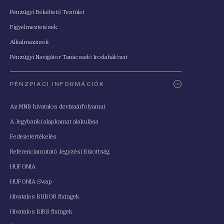
Pénzügyi Békéltető Testület
Figyelmeztetések
Alkalmazások
Pénzügyi Navigátor Tanácsadó Irodahálózat
PÉNZPIACI INFORMÁCIÓK
Az MNB hivatalos devizaárfolyamai
A Jegybanki alapkamat alakulása
Fedezetértékelés
Referenciamutató Jegyzési Bizottság
HUFONIA
HUFONIA Swap
Hivatalos BUBOR fixingek
Hivatalos BIRS fixingek