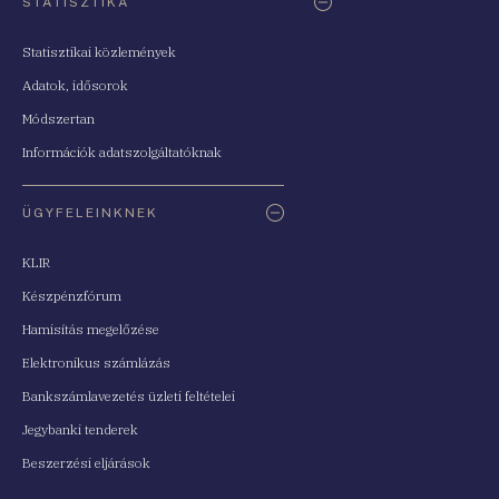
STATISZTIKA
Statisztikai közlemények
Adatok, idősorok
Módszertan
Információk adatszolgáltatóknak
ÜGYFELEINKNEK
KLIR
Készpénzfórum
Hamisítás megelőzése
Elektronikus számlázás
Bankszámlavezetés üzleti feltételei
Jegybanki tenderek
Beszerzési eljárások