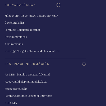
FOGYASZTÓKNAK
Mit tegyünk, ha pénzügyi panaszunk van?
Ügyfélszolgálat
Pénzügyi Békéltető Testület
Figyelmeztetések
Alkalmazások
Pénzügyi Navigátor Tanácsadó Irodahálózat
PÉNZPIACI INFORMÁCIÓK
Az MNB hivatalos devizaárfolyamai
A Jegybanki alapkamat alakulása
Fedezetértékelés
Referenciamutató Jegyzési Bizottság
HUFONIA