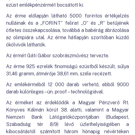
ezüst emlékpénzérmét bocsátott ki.
Az érme előlapján látható 5000 forintos értékjelzés
nulláinak és a „FORINT” felirat „O” és „R” betűjének
ötletes összekapcsolása, továbbá a babérág ábrázolása
az olimpiára utal. Az érme hátlapján szorítóban küzdő
ökölvívók láthatók.
Az érmét Gáti Gábor szobrászművész tervezte.
Az érme 925 ezrelék finomságú ezüstből készült, súlya
31,46 gramm, átmérője 38,61 mm, széle recézett.
Az emlékérméből 12 000 darab verhető, ebből 9000
darab különleges – ún. proof – technológiával.
Az érméket az érdeklődők a Magyar Pénzverő Rt.
Könyves Kálmán körút 38. alatti, valamint a Magyar
Nemzeti Bank Látógatóközpontjában (Budapest,
Szabadság tér 8/9) lévő üzlethelyiségében a
kibocsátástól számított három hónapig névértéken