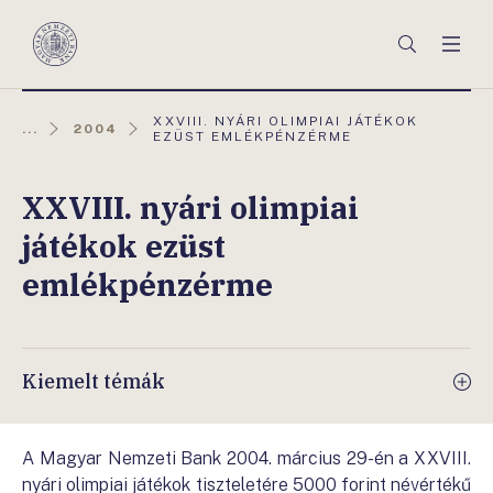
Főmenü
Keresés
Men
Magyar
Nemzeti
Bank
AKTUÁLIS
XXVIII. NYÁRI OLIMPIAI JÁTÉKOK
...
2004
OLDAL:
EZÜST EMLÉKPÉNZÉRME
XXVIII. nyári olimpiai
játékok ezüst
emlékpénzérme
Kiemelt témák
A Magyar Nemzeti Bank 2004. március 29-én a XXVIII.
nyári olimpiai játékok tiszteletére 5000 forint névértékű