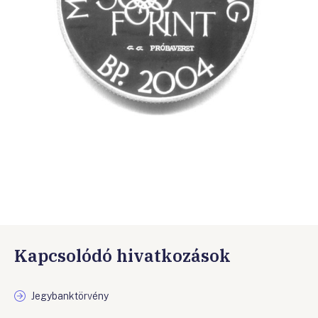
Kapcsolódó hivatkozások
Jegybanktörvény