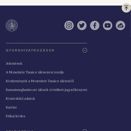
Vi
a
te
Instagram
Twitter
Facebook
YouTube
Sell
Oldaltérkép
GYORSHIVATKOZÁSOK
Jelentések
A Monetáris Tanács ülésezési rendje
Közlemények a Monetáris Tanács üléseiről
Kamatmeghatározó ülések rövidített jegyzőkönyvei
Közérdekű adatok
Karrier
Etikai kódex