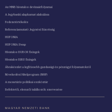
Az MNB hivatalos devizaárfolyamai
A Jegybanki alapkamat alakulása
Fedezetértékelés
Referenciamutató Jegyzési Bizottság
HUFONIA
HUFONIA Swap
Hivatalos BUBOR fixingek
Hivatalos BIRS fixingek
Ábrakészlet a legfrissebb gazdasági és pénzügyi folyamatokról
Növekedési Hitelprogram (NHP)
A monetáris politikai eszköztár
Befektetői, elemzői találkozók szervezése
MAGYAR NEMZETI BANK