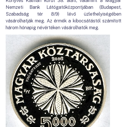
Könyves Kálmán körút 38. alatt, valamint a Magyar
Nemzeti Bank Látógatóközpontjában (Budapest,
Szabadság tér 8/9) lévő üzlethelyiségében
vásárolhatják meg. Az érmék a kibocsátástól számított
három hónapig névértéken vásárolhatók meg.