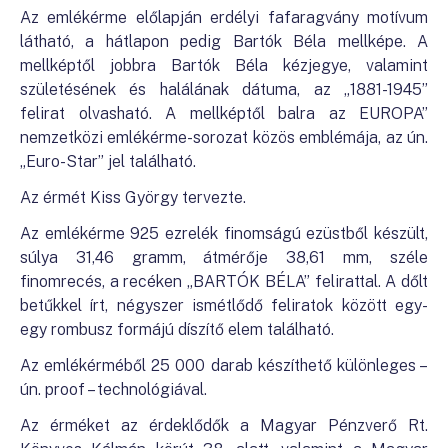
Az emlékérme előlapján erdélyi fafaragvány motívum
látható, a hátlapon pedig Bartók Béla mellképe. A
mellképtől jobbra Bartók Béla kézjegye, valamint
születésének és halálának dátuma, az „1881-1945”
felirat olvasható. A mellképtől balra az EUROPA”
nemzetközi emlékérme-sorozat közös emblémája, az ún.
„Euro-Star” jel található.
Az érmét Kiss György tervezte.
Az emlékérme 925 ezrelék finomságú ezüstből készült,
súlya 31,46 gramm, átmérője 38,61 mm, széle
finomrecés, a recéken „BARTÓK BÉLA” felirattal. A dőlt
betűkkel írt, négyszer ismétlődő feliratok között egy-
egy rombusz formájú díszítő elem található.
Az emlékérméből 25 000 darab készíthető különleges –
ún. proof – technológiával.
Az érméket az érdeklődők a Magyar Pénzverő Rt.