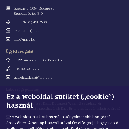
Cím
Székhely: 1054 Budapest,
Szabadság tér 8-9.
Telefonszám
Tel.: +36 (1) 428 2600
Fax
Fax: +36 (1) 429 8000
Email
info@mnb.hu
cím
Ügyfélszolgálat
Cím
1122 Budapest, Krisztina krt. 6.
Telefonszám
+36 80 203 776
Email
ugyfelszolgalat@mnb.hu
cím
Lakossági pénztár
Ez a weboldal sütiket („cookie”)
Cím
1054 Budapest, Kiss Ernő utca 1.
használ
(a Magyar Nemzeti Bank Budapest V. ker., Szabadság tér
8-9. szám alatti székházának Kiss Ernő utca 1. szám alatti bejárata)
Ez a weboldal sütiket használ a kényelmesebb böngészés
Email
penztar@mnb.hu
cím
érdekében. A honlap használatával Ön elfogadja, hogy az oldal
sütiket használ. Kérjük, olvassa el Süti tájékoztatónkat