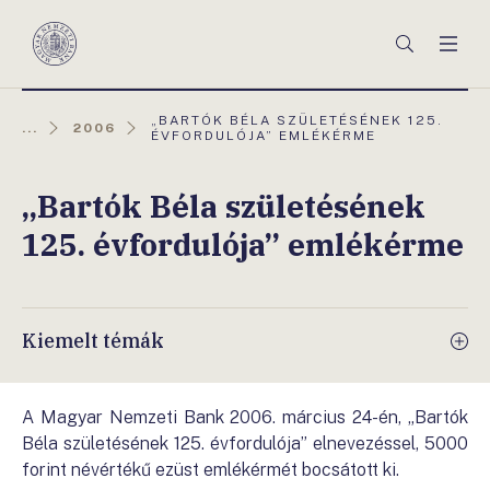
Főmenü
Keresés
Men
Magyar
Nemzeti
Bank
AKTUÁLIS
„BARTÓK BÉLA SZÜLETÉSÉNEK 125.
...
2006
OLDAL:
ÉVFORDULÓJA” EMLÉKÉRME
„Bartók Béla születésének
125. évfordulója” emlékérme
Kiemelt témák
A Magyar Nemzeti Bank 2006. március 24-én, „Bartók
Béla születésének 125. évfordulója” elnevezéssel, 5000
forint névértékű ezüst emlékérmét bocsátott ki.