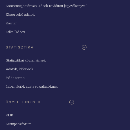
Kamatmeghatározó ülések rövidített jegyzőkönyvei
Közérdekű adatok
Karrier
Etikai kódex
STATISZTIKA
Statisztikai közlemények
Adatok, idősorok
Módszertan
Információk adatszolgáltatóknak
ÜGYFELEINKNEK
KLIR
Készpénzfórum