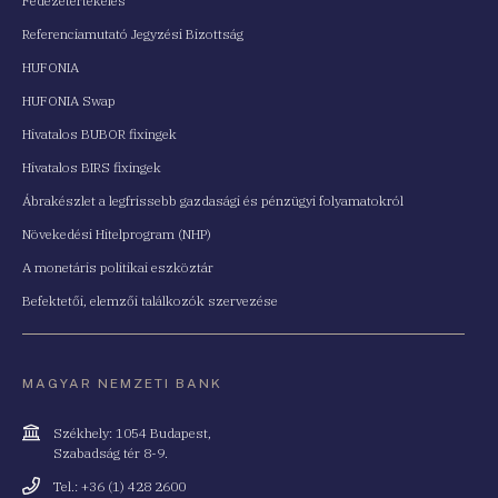
Fedezetértékelés
Referenciamutató Jegyzési Bizottság
HUFONIA
HUFONIA Swap
Hivatalos BUBOR fixingek
Hivatalos BIRS fixingek
Ábrakészlet a legfrissebb gazdasági és pénzügyi folyamatokról
Növekedési Hitelprogram (NHP)
A monetáris politikai eszköztár
Befektetői, elemzői találkozók szervezése
MAGYAR NEMZETI BANK
Cím
Székhely: 1054 Budapest,
Szabadság tér 8-9.
Telefonszám
Tel.: +36 (1) 428 2600