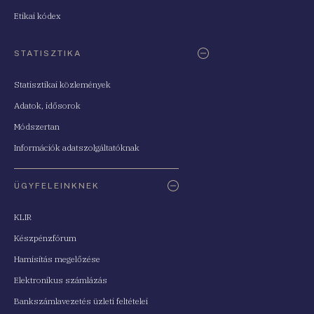
Etikai kódex
STATISZTIKA
Statisztikai közlemények
Adatok, idősorok
Módszertan
Információk adatszolgáltatóknak
ÜGYFELEINKNEK
KLIR
Készpénzfórum
Hamisítás megelőzése
Elektronikus számlázás
Bankszámlavezetés üzleti feltételei