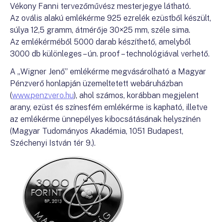
Vékony Fanni tervezőművész mesterjegye látható.
Az ovális alakú emlékérme 925 ezrelék ezüstből készült,
súlya 12,5 gramm, átmérője 30×25 mm, széle sima.
Az emlékérméből 5000 darab készíthető, amelyből
3000 db különleges – ún. proof – technológiával verhető.
A „Wigner Jenő” emlékérme megvásárolható a Magyar
Pénzverő honlapján üzemeltetett webáruházban
(
www.penzvero.hu
), ahol számos, korábban megjelent
arany, ezüst és színesfém emlékérme is kapható, illetve
az emlékérme ünnepélyes kibocsátásának helyszínén
(Magyar Tudományos Akadémia, 1051 Budapest,
Széchenyi István tér 9.).