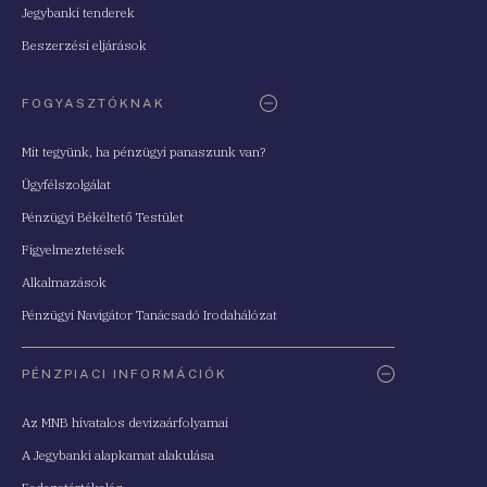
Jegybanki tenderek
Beszerzési eljárások
FOGYASZTÓKNAK
Mit tegyünk, ha pénzügyi panaszunk van?
Ügyfélszolgálat
Pénzügyi Békéltető Testület
Figyelmeztetések
Alkalmazások
Pénzügyi Navigátor Tanácsadó Irodahálózat
PÉNZPIACI INFORMÁCIÓK
Az MNB hivatalos devizaárfolyamai
A Jegybanki alapkamat alakulása