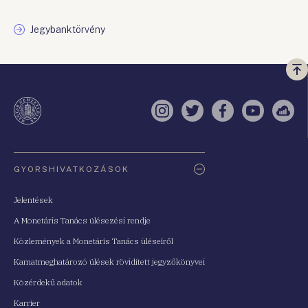
Jegybanktörvény
Vi
a
te
Instagram
Twitter
Facebook
YouTube
Sell
Oldaltérkép
GYORSHIVATKOZÁSOK
Jelentések
A Monetáris Tanács ülésezési rendje
Közlemények a Monetáris Tanács üléseiről
Kamatmeghatározó ülések rövidített jegyzőkönyvei
Közérdekű adatok
Karrier