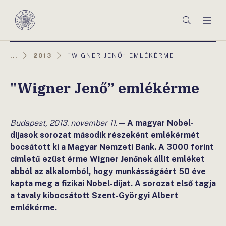
Főmenü
Keresés
Men
Magyar
Nemzeti
Bank
AKTUÁLIS
...
2013
"WIGNER JENŐ” EMLÉKÉRME
OLDAL:
"Wigner Jenő” emlékérme
Budapest, 2013. november 11.
—
A magyar Nobel-
díjasok sorozat második részeként emlékérmét
bocsátott ki a Magyar Nemzeti Bank. A 3000 forint
címletű ezüst érme Wigner Jenőnek állít emléket
abból az alkalomból, hogy munkásságáért 50 éve
kapta meg a fizikai Nobel-díjat. A sorozat első tagja
a tavaly kibocsátott Szent-Györgyi Albert
emlékérme.