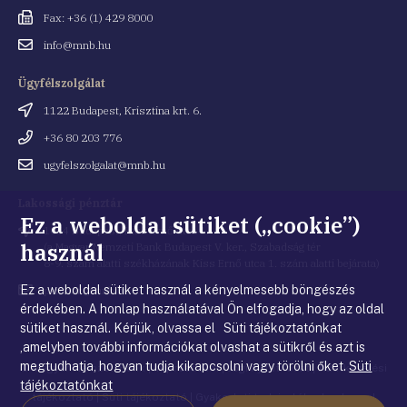
Fax
Fax: +36 (1) 429 8000
Email
info@mnb.hu
cím
Ügyfélszolgálat
Cím
1122 Budapest, Krisztina krt. 6.
Telefonszám
+36 80 203 776
Email
ugyfelszolgalat@mnb.hu
cím
Lakossági pénztár
Ez a weboldal sütiket („cookie”)
Cím
1054 Budapest, Kiss Ernő utca 1.
használ
(a Magyar Nemzeti Bank Budapest V. ker., Szabadság tér
8-9. szám alatti székházának Kiss Ernő utca 1. szám alatti bejárata)
Ez a weboldal sütiket használ a kényelmesebb böngészés
Email
penztar@mnb.hu
cím
érdekében. A honlap használatával Ön elfogadja, hogy az oldal
sütiket használ. Kérjük, olvassa el Süti tájékoztatónkat
,amelyben további információkat olvashat a sütikről és azt is
megtudhatja, hogyan tudja kikapcsolni vagy törölni őket.
Süti
© Magyar Nemzeti Bank
|
Impresszum
|
Jogi nyilatkozat
|
Adatkezelési
tájékoztatónkat
tájékoztató
|
Süti tájékoztató
|
Gyakorlati tudnivalók a honlappal