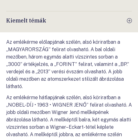
Kiemelt témák
Az emlékérme előlapjának szélén, alsó köriratban a
„MAGYARORSZÁG” felirat olvasható. A bal oldali
mezőben, három egymás alatti vízszintes sorban a
„3000” értékjelzés, a „FORINT” felirat, valamint a „BP.”
verdejel és a „2013” verési évszám olvasható. A jobb
oldali mezőben az atomszerkezet stilizált ábrázolása
látható.
Az emlékérme hátlapjának szélén, alsó köriratban a
„NOBEL-DÍJ • 1963 • WIGNER JENŐ” felirat olvasható. A
jobb oldali mezőben Wigner Jenő mellképének
ábrázolása látható. A mellképtől balra, két egymás alatti
vízszintes sorban a Wigner–Eckart-tétel képlete
olvasható. A mellképtől jobbra, az emlékérme szélén