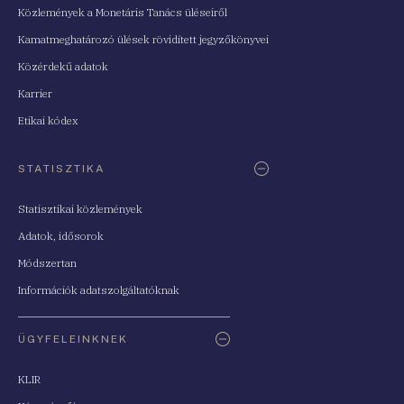
Közlemények a Monetáris Tanács üléseiről
Kamatmeghatározó ülések rövidített jegyzőkönyvei
Közérdekű adatok
Karrier
Etikai kódex
STATISZTIKA
Statisztikai közlemények
Adatok, idősorok
Módszertan
Információk adatszolgáltatóknak
ÜGYFELEINKNEK
KLIR