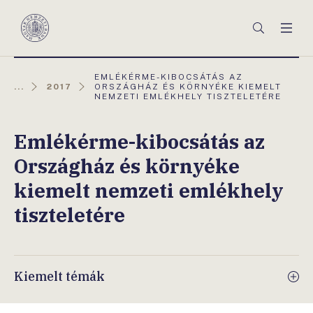
Főmenü
Keresés
Men
Magyar
Nemzeti
Bank
AKTUÁLIS
EMLÉKÉRME-KIBOCSÁTÁS AZ
OLDAL:
...
2017
ORSZÁGHÁZ ÉS KÖRNYÉKE KIEMELT
NEMZETI EMLÉKHELY TISZTELETÉRE
Emlékérme-kibocsátás az
Országház és környéke
kiemelt nemzeti emlékhely
tiszteletére
Kiemelt témák