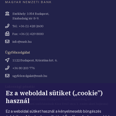
MAGYAR NEMZETI BANK
Cím
Székhely: 1054 Budapest,
Szabadság tér 8-9.
Telefonszám
Tel.: +36 (1) 428 2600
Fax
Fax: +36 (1) 429 8000
Email
info@mnb.hu
cím
Ügyfélszolgálat
Cím
1122 Budapest, Krisztina krt. 6.
Telefonszám
+36 80 203 776
Email
ugyfelszolgalat@mnb.hu
cím
Lakossági pénztár
Ez a weboldal sütiket („cookie”)
Cím
1054 Budapest, Kiss Ernő utca 1.
használ
(a Magyar Nemzeti Bank Budapest V. ker., Szabadság tér
8-9. szám alatti székházának Kiss Ernő utca 1. szám alatti bejárata)
Ez a weboldal sütiket használ a kényelmesebb böngészés
Email
penztar@mnb.hu
cím