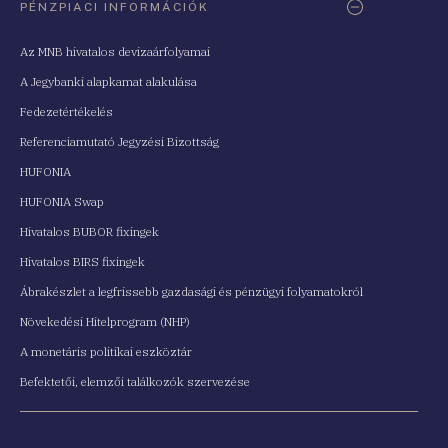
PÉNZPIACI INFORMÁCIÓK
Az MNB hivatalos devizaárfolyamai
A Jegybanki alapkamat alakulása
Fedezetértékelés
Referenciamutató Jegyzési Bizottság
HUFONIA
HUFONIA Swap
Hivatalos BUBOR fixingek
Hivatalos BIRS fixingek
Ábrakészlet a legfrissebb gazdasági és pénzügyi folyamatokról
Növekedési Hitelprogram (NHP)
A monetáris politikai eszköztár
Befektetői, elemzői találkozók szervezése