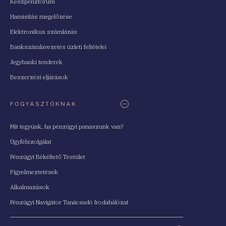
Készpénzfórum
Hamisítás megelőzése
Elektronikus számlázás
Bankszámlavezetés üzleti feltételei
Jegybanki tenderek
Beszerzési eljárások
FOGYASZTÓKNAK
Mit tegyünk, ha pénzügyi panaszunk van?
Ügyfélszolgálat
Pénzügyi Békéltető Testület
Figyelmeztetések
Alkalmazások
Pénzügyi Navigátor Tanácsadó Irodahálózat