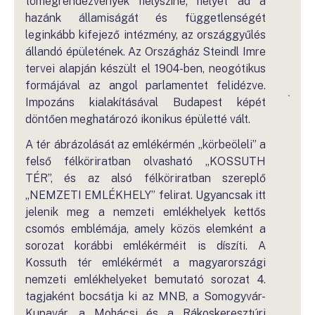
tömegrendezvények helyszíne; helyet ad a
hazánk államiságát és függetlenségét
leginkább kifejező intézmény, az országgyűlés
állandó épületének. Az Országház Steindl Imre
tervei alapján készült el 1904-ben, neogótikus
formájával az angol parlamentet felidézve.
Impozáns kialakításával Budapest képét
döntően meghatározó ikonikus épületté vált.
A tér ábrázolását az emlékérmén „körbeöleli” a
felső félköriratban olvasható „KOSSUTH
TÉR”, és az alsó félköriratban szereplő
„NEMZETI EMLÉKHELY” felirat. Ugyancsak itt
jelenik meg a nemzeti emlékhelyek kettős
csomós emblémája, amely közös elemként a
sorozat korábbi emlékérméit is díszíti. A
Kossuth tér emlékérmét a magyarországi
nemzeti emlékhelyeket bemutató sorozat 4.
tagjaként bocsátja ki az MNB, a Somogyvár-
Kupavár, a Mohácsi és a Rákoskeresztúri