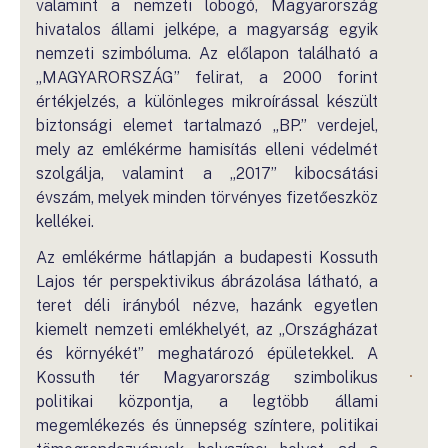
valamint a nemzeti lobogó, Magyarország
hivatalos állami jelképe, a magyarság egyik
nemzeti szimbóluma. Az előlapon található a
„MAGYARORSZÁG” felirat, a 2000 forint
értékjelzés, a különleges mikroírással készült
biztonsági elemet tartalmazó „BP.” verdejel,
mely az emlékérme hamisítás elleni védelmét
szolgálja, valamint a „2017” kibocsátási
évszám, melyek minden törvényes fizetőeszköz
kellékei.
Az emlékérme hátlapján a budapesti Kossuth
Lajos tér perspektivikus ábrázolása látható, a
teret déli irányból nézve, hazánk egyetlen
kiemelt nemzeti emlékhelyét, az „Országházat
és környékét” meghatározó épületekkel. A
Kossuth tér Magyarország szimbolikus
politikai központja, a legtöbb állami
megemlékezés és ünnepség színtere, politikai