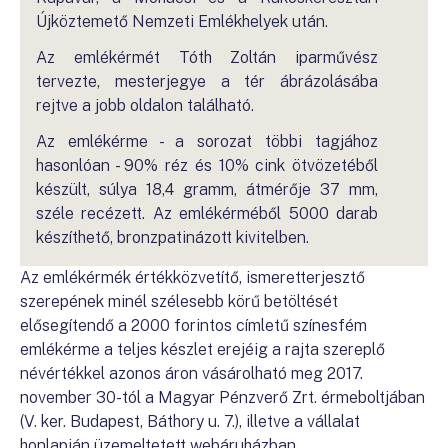
Újköztemető Nemzeti Emlékhelyek után.
Az emlékérmét Tóth Zoltán iparművész
tervezte, mesterjegye a tér ábrázolásába
rejtve a jobb oldalon található.
Az emlékérme - a sorozat többi tagjához
hasonlóan - 90% réz és 10% cink ötvözetéből
készült, súlya 18,4 gramm, átmérője 37 mm,
széle recézett. Az emlékérméből 5000 darab
készíthető, bronzpatinázott kivitelben.
Az emlékérmék értékközvetítő, ismeretterjesztő
szerepének minél szélesebb körű betöltését
elősegítendő a 2000 forintos címletű színesfém
emlékérme a teljes készlet erejéig a rajta szereplő
névértékkel azonos áron vásárolható meg 2017.
november 30-tól a Magyar Pénzverő Zrt. érmeboltjában
(V. ker. Budapest, Báthory u. 7.), illetve a vállalat
honlapján üzemeltetett webáruházban