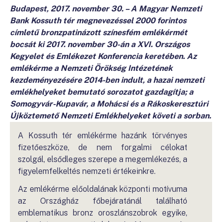
Budapest, 2017. november 30. – A Magyar Nemzeti
Bank Kossuth tér megnevezéssel 2000 forintos
címletű bronzpatinázott színesfém emlékérmét
bocsát ki 2017. november 30-án a XVI. Országos
Kegyelet és Emlékezet Konferencia keretében. Az
emlékérme a Nemzeti Örökség Intézetének
kezdeményezésére 2014-ben indult, a hazai nemzeti
emlékhelyeket bemutató sorozatot gazdagítja; a
Somogyvár-Kupavár, a Mohácsi és a Rákoskeresztúri
Újköztemető Nemzeti Emlékhelyeket követi a sorban.
A Kossuth tér emlékérme hazánk törvényes
fizetőeszköze, de nem forgalmi célokat
szolgál, elsődleges szerepe a megemlékezés, a
figyelemfelkeltés nemzeti értékeinkre.
Az emlékérme előoldalának központi motívuma
az Országház főbejáratánál található
emblematikus bronz oroszlánszobrok egyike,